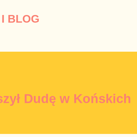
Przejdź do głównej zawartości
I BLOG
szył Dudę w Końskich