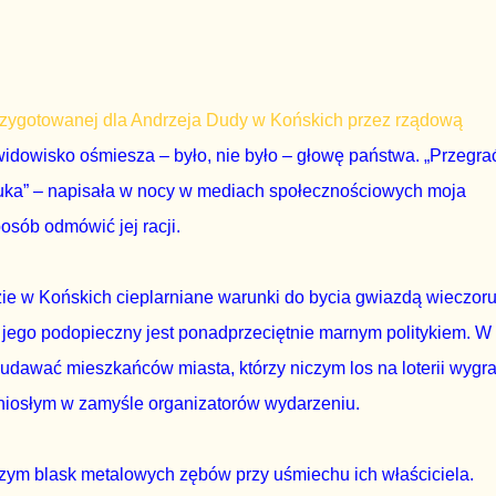
przygotowanej dla Andrzeja Dudy w Końskich przez rządową
 widowisko ośmiesza – było, nie było – głowę państwa. „Przegra
uka” – napisała w nocy w mediach społecznościowych moja
posób odmówić jej racji.
ie w Końskich cieplarniane warunki do bycia gwiazdą wieczoru
bo jego podopieczny jest ponadprzeciętnie marnym politykiem. W
udawać mieszkańców miasta, którzy niczym los na loterii wygra
niosłym w zamyśle organizatorów wydarzeniu.
czym blask metalowych zębów przy uśmiechu ich właściciela.