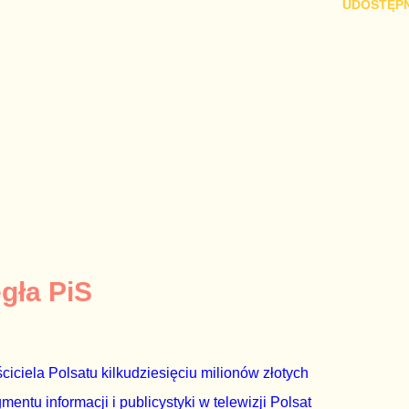
UDOSTĘPN
egła PiS
ciciela Polsatu kilkudziesięciu milionów złotych
ntu informacji i publicystyki w telewizji Polsat