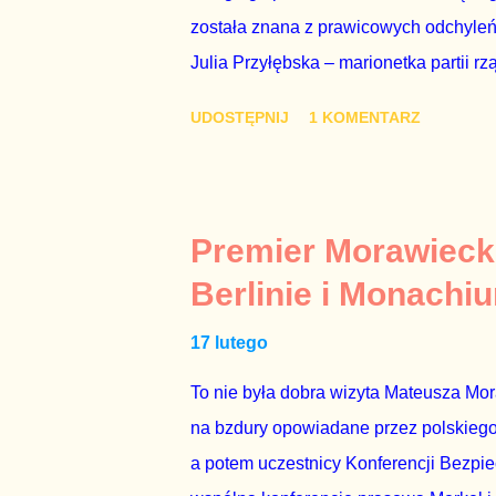
została znana z prawicowych odchyleń
Julia Przyłębska – marionetka partii rz
ambasadorem Polski w Berlinie, niby p
UDOSTĘPNIJ
1 KOMENTARZ
Gawryluk starannie wykonała zaleceni
tylko tam, gdzie nie ma trudnych pytań
Polsatu – Zygmunta Solorza - uważam 
z TVP i TVN nie dorastają do pięt. Smu
Premier Morawieck
Kaczyńskiego. Znowu, bo w 2007 roku te
Berlinie i Monachi
przedterminowymi wyborami parlamentar
17 lutego
Bezpieczeństwa Wewnętrznego, a kilka 
To nie była dobra wizyta Mateusza Mo
na bzdury opowiadane przez polskiego 
a potem uczestnicy Konferencji Bezpi