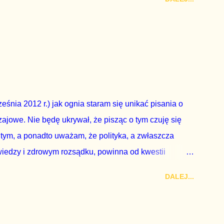
zy nas wszystkich dodać sobie znaczenia. Nie ma na to
zapowiedział, że złoży do Senatu wniosek o
dbyć się w dniach 10-11 listopada 2018 roku. Nikt
ządząca, ani partie opozycyjne. Jeśli w siedzibie PiS
nie z wolą Dudy, obowiązkiem każdego przyzwoitego
eguły demokraty jest takie referendum zbojkotować. W
eśnia 2012 r.) jak ognia staram się unikać pisania o
ajowe. Nie będę ukrywał, że pisząc o tym czuję się
 tym, a ponadto uważam, że polityka, a zwłaszcza
wiedzy i zdrowym rozsądku, powinna od kwestii
nieważ polityka to sprawy publiczne, a sprawy intymne
DALEJ...
k na światło dzienne wypływają informacje o
lityka partii rządzącej i – przynajmniej formalnie –
ne nie tylko stają się publiczne, ale też – jeśli są