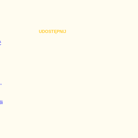
UDOSTĘPNIJ
ć
,
li