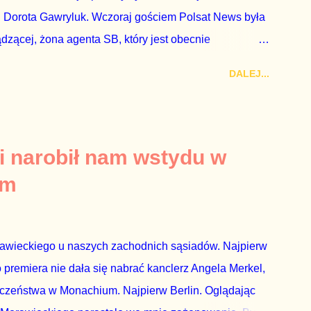
 Dorota Gawryluk. Wczoraj gościem Polsat News była
ądzącej, żona agenta SB, który jest obecnie
rezes niby Trybunału konstytucyjnego. To znak, że
DALEJ...
a płynące z siedziby PiS, ponieważ Przyłębska bywa
. Taki obrót spraw przyjmuję ze smutkiem. Właściciela
za absolutnego geniusza biznesu, któremu konkurenci
tne, że znowu dał się złamać partii Jarosława
i narobił nam wstydu w
ż tak się stało. Na kilka tygodni przed
um
nymi do biur Solorza politycy PiS wysłali Agencję
dni później...
rawieckiego u naszych zachodnich sąsiadów. Najpierw
premiera nie dała się nabrać kanclerz Angela Merkel,
eczeństwa w Monachium. Najpierw Berlin. Oglądając