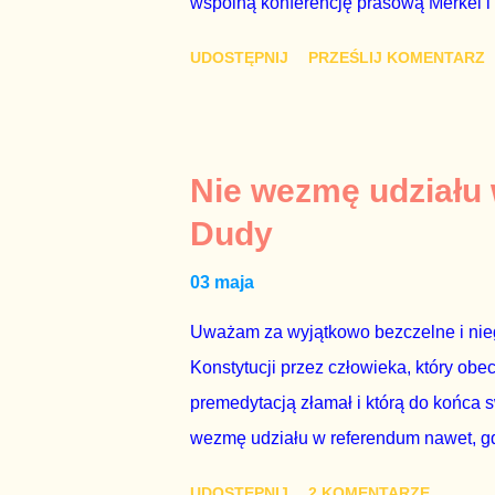
wspólną konferencję prasową Merkel i
mi przykro, że premier mojego kraju ś
UDOSTĘPNIJ
PRZEŚLIJ KOMENTARZ
najwolniej w Europie, a prawda jest t
brednie, że Polska może być motorem w
jakby rower miał ciągnąć samochód cię
tym i porównał PKB Polski i Hiszpanii,
Nie wezmę udziału
pewnie dlatego, że nie chciało mu prz
Dudy
naszego kraju z lat 2007-2015. Bardzo
03 maja
rządu. Generalnie, M...
Uważam za wyjątkowo bezczelne i nie
Konstytucji przez człowieka, który obe
premedytacją złamał i którą do końca s
wezmę udziału w referendum nawet, gdy
się w „Biedronce” albo w „Lidlu”, a z
UDOSTĘPNIJ
2 KOMENTARZE