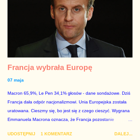
Odpowiedź Grzegorza Schetyny była swego rodzaju szach –
mat dla polityków PiS. Przewodniczący największej partii
opozycyjnej zaproponował partii rządzącej serię debat o
programach obydwu partii. I tak, z Mateuszem Morawieckim
chce debatować główny ekonomista PO Andrzej Rzońca, z
szefem ...
Francja wybrała Europę
07 maja
Macron 65,9%, Le Pen 34,1% głosów - dane sondażowe. Dziś
Francja dała odpór nacjonalizmowi. Unia Europejska została
uratowana. Cieszmy się, bo jest się z czego cieszyć. Wygrana
Emmanuela Macrona oznacza, że Francja pozostanie
członkiem Unii Europejskiej i strefy euro. To był warunek
UDOSTĘPNIJ
1 KOMENTARZ
DALEJ...
przetrwania zarówno UE, jak i wspólnej waluty. Radość jest