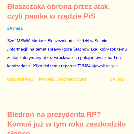
Błaszczaka obrona przez atak,
czyli panika w rządzie PiS
24 maja
Szef MSWiA Mariusz Błaszczak udzielił dziś w Sejmie
„informacji” na temat sprawy Igora Stachowiaka, który rok temu
został zatrzymany przez wrocławskich policjantów i zmarł na
komisariacie. Kilka dni temu reporter TVN24 ujawnił nagranie
świadczące o tym, że 25-latek był przed śmiercią torturowany
UDOSTĘPNIJ
PRZEŚLIJ KOMENTARZ
DALEJ...
przez policjantów. Słowo „informacja” w odniesieniu do
wystąpienia Błaszczaka wziąłem w cudzysłów, ponieważ było to
wystąpienie pełne demagogii i kłamstw. Szef MSWiA nie
wyjaśnił kwestii swojego nadzoru i nadzoru wiceministra
Biedroń na prezydenta RP?
Zielińskiego nad Policją. Zamiast przeprosić za swoje
Komuś już w tym roku zaszkodziło
zaniedbania i brak elementarnych kompetencji własnych oraz
słońce
współpracowników, Błaszczak zaatakował byłego szefa MSWiA