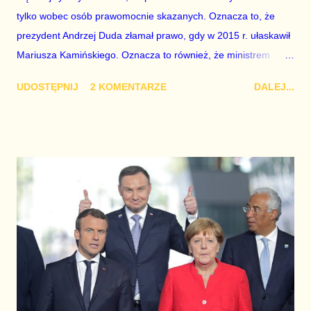
tylko wobec osób prawomocnie skazanych. Oznacza to, że
prezydent Andrzej Duda złamał prawo, gdy w 2015 r. ułaskawił
Mariusza Kamińskiego. Oznacza to również, że ministrem
koordynatorem służb specjalnych jest człowiek
UDOSTĘPNIJ
2 KOMENTARZE
DALEJ...
nieprawomocnie skazany. To kompromitacja, która zatem
dotyka także Rady Ministrów oraz partii rządzącej. Jeśli
przypomnimy sobie haniebne słowa Beaty Szydło
wypowiedziane z sejmowej mównicy, gdy ta marionetka
krzyczała na europejskich liderów, aby wstali z kolan, bo jak nie
to będą płakać, to Prawo i Sprawiedliwość nie ma powodów do
radości. Andrzejowi Dudzie należy odebrać tytuł doktora prawa.