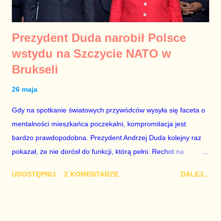
Prezydent Duda narobił Polsce
wstydu na Szczycie NATO w
Brukseli
26 maja
Gdy na spotkanie światowych przywódców wysyła się faceta o
mentalności mieszkańca poczekalni, kompromitacja jest
bardzo prawdopodobna. Prezydent Andrzej Duda kolejny raz
pokazał, że nie dorósł do funkcji, którą pełni. Rechot na
konferencji prasowej, cytat z wiersza Broniewskiego wzięty
UDOSTĘPNIJ
2 KOMENTARZE
DALEJ...
zupełnie bez sensu i wygłupy podczas wspólnego zdjęcia
kompromitują go. To wstyd dla Polski i kolejny etap upadku
prestiżu urzędu prezydenta RP. fot. autor nieznany Link do
video z rechoczącym Dudą .