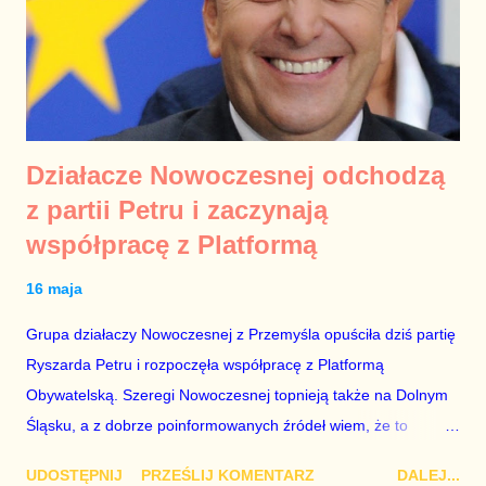
partiami. Takimi, które skupiają uwagę, sympatię i poparcie
wystarczająco dużych grup Polaków, by inne siły nie miały
żadnego znaczenia. Kandydatem PiS najpewniej bę...
Działacze Nowoczesnej odchodzą
z partii Petru i zaczynają
współpracę z Platformą
16 maja
Grupa działaczy Nowoczesnej z Przemyśla opuściła dziś partię
Ryszarda Petru i rozpoczęła współpracę z Platformą
Obywatelską. Szeregi Nowoczesnej topnieją także na Dolnym
Śląsku, a z dobrze poinformowanych źródeł wiem, że to
dopiero początek kłopotów partii Ryszarda Petru. Jeśli
UDOSTĘPNIJ
PRZEŚLIJ KOMENTARZ
DALEJ...