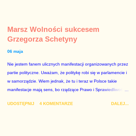
jednak nieco zmącona historycznie najlepszym wynikiem
nacjonalistów z Frontu Narodowego, a we Francji już w
czerwcu odbędą się wybory parlamentarne. Prezydent-elekt
Marsz Wolności sukcesem
Emmanuel Macron /fot. Facundo Arrizabalaga/EPA
Grzegorza Schetyny
06 maja
Nie jestem fanem ulicznych manifestacji organizowanych przez
partie polityczne. Uważam, że politykę robi się w parlamencie i
w samorządzie. Wiem jednak, że tu i teraz w Polsce takie
manifestacje mają sens, bo rządzące Prawo i Sprawiedliwość
ma obsesję na punkcie ograniczania swobód obywatelskich.
UDOSTĘPNIJ
4 KOMENTARZE
DALEJ...
Grzegorz Schetyna jest mistrzem nie tylko zakulisowych
rozgrywek politycznych. Jest też mistrzem organizowania
aktywności ludzi – krążą o tym legendy już od czasów, gdy
obecny przewodniczący Platformy Obywatelskiej był po prostu