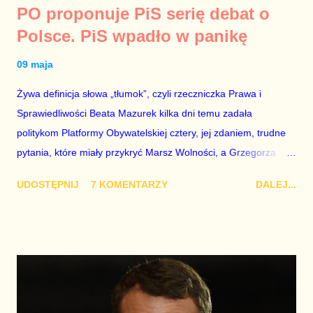
PO proponuje PiS serię debat o
Sprawiedliwość wycofuje się z limitu dwóch kadencji wójtów,
Polsce. PiS wpadło w panikę
burmistrzów i prezydentów miast liczonej wstecz. Należy
zachować czujność i pamiętać, że presja ma sens.
09 maja
Żywa definicja słowa „tłumok”, czyli rzeczniczka Prawa i
Sprawiedliwości Beata Mazurek kilka dni temu zadała
politykom Platformy Obywatelskiej cztery, jej zdaniem, trudne
pytania, które miały przykryć Marsz Wolności, a Grzegorza
Schetynę przyprawić o ból głowy. Pytania trudne nie były, ale
UDOSTĘPNIJ
7 KOMENTARZY
DALEJ...
były głupie. PiS od zawsze wmawia ludziom, że PO zabierze im
500 zł na dziecko i podniesie wiek emerytalny w taki sposób,
że ludzie będą pracować do śmierci. Mazurek uznała też, że
ludzi interesuje obrona CBA i IPN, których likwidację Platforma
zapowiedziała już w zeszłym roku. Widać było, że PiS boi się
Marszu Wolności, a PO zapowiedziała, że na pytania
rzeczniczki Kaczyńskiego odpowie we wtorek, czyli dziś.