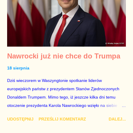
Nawrocki już nie chce do Trumpa
18 sierpnia
Dziś wieczorem w Waszyngtonie spotkanie liderów
europejskich państw z prezydentem Stanów Zjednoczonych
Donaldem Trumpem. Mimo tego, iż jeszcze kilka dni temu
otoczenie prezydenta Karola Nawrockiego wzięło na siebie
rozmowy z gospodarzem Białego Domu (zgodnie z wyraźnym
UDOSTĘPNIJ
PRZEŚLIJ KOMENTARZ
DALEJ...
życzeniem Waszyngtonu), dziś Pałac Prezydencki nie ma
pojęcia jak zachować się w relacjach z USA i chyba próbuje