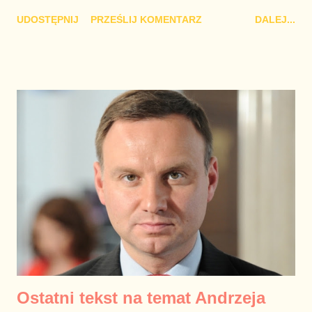
ani mądrzej niż do tej pory. Chciałbym nie mieć racji. Prezydent
UDOSTĘPNIJ
PRZEŚLIJ KOMENTARZ
DALEJ...
RP Karol Nawrocki / fot. Mikołaj Bujak / KPRP
Ostatni tekst na temat Andrzeja