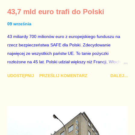
Trzaskowskiemu udało się przeforsaować? Będzie pilotaż
43,7 mld euro trafi do Polski
nocnej prohibicji w dwóch dzielnicach miasta, czyli fikcja i
fasada zamiast realnych działań i sensownych rozwiązań.
09 września
Nie masz większości - nie głosuj. Wydaje się oczywiste, ale jak
43 miliardy 700 milionów euro z europejskiego funduszu na
widać, nie dla gospodarza stolicy. Wizerunkowa katastrofa
rzecz bezpieczeństwa SAFE dla Polski. Zdecydowanie
Trzaskowskiego - także dlatego, że jak zwykle nie było go na
najwięcej ze wszystkich państw UE. To tanie pożyczki
sesji. Radni blokujący obecność mieszkańców - też fatalne
rozłożone na 45 lat. Polski udział większy niż Francji, Włoch i
zachowanie, nagonka na policję - dno. To, że warszawscy
Hiszpanii razem wziętych.
radni słuchają Marcina Kierwińskiego, a nie Rafała
UDOSTĘPNIJ
PRZEŚLIJ KOMENTARZ
DALEJ...
Trzaskowskiego wia...