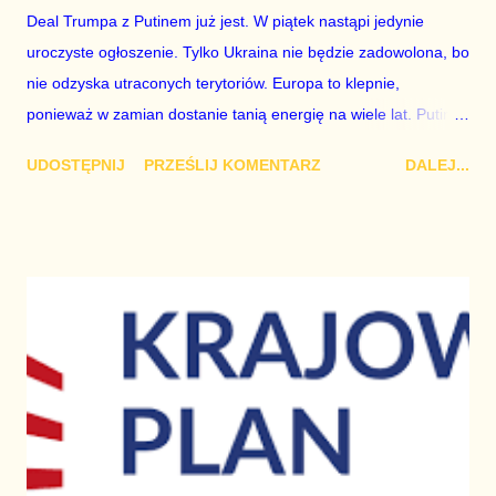
Deal Trumpa z Putinem już jest. W piątek nastąpi jedynie
uroczyste ogłoszenie. Tylko Ukraina nie będzie zadowolona, bo
nie odzyska utraconych terytoriów. Europa to klepnie,
ponieważ w zamian dostanie tanią energię na wiele lat. Putin
dostanie terytoria, które ukradł. Jeśli to nie wystarczy, Stany
UDOSTĘPNIJ
PRZEŚLIJ KOMENTARZ
DALEJ...
mogą w ciągu trzech miesięcy połączyć Europę rurociągiem z
Bliskiego Wschodu i wtedy Rosja zostanie zupełnie odcięta.
Europa nie sprzeciwi się Trupowi, ponieważ Biały Dom wtedy
powie "radźcie sobie sami z tym wszystkim". Przywódcy UE
wiedzą, że przedłużający się kryzys energetyczny obali każdy
rząd, a Trump proponuje rozwiązanie problemu.