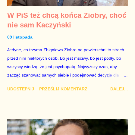
W PiS też chcą końca Ziobry, choć
nie sam Kaczyński
09 listopada
Jedyne, co trzyma Zbigniewa Ziobro na powierzchni to strach
przed nim niektórych osób. Bo jest mściwy, bo jest podły, bo
wszyscy wiedzą, że jest psychopatą. Najwyższy czas, aby
zacząć szanować samych siebie i podejmować decyzje dla
dobra przyszłych pokoleń. Ziobro musi zniknąć z polityki. W
UDOSTĘPNIJ
PRZEŚLIJ KOMENTARZ
DALEJ...
Prawie i Sprawiedliwości modlą się o polityczny koniec
Zbigniewa Ziobro, choć nie sam Jarosław Kaczyński, który
uważa, że jeśli Ziobro będzie skończony, następny będzie on
sam. Chodzą słuchy, że prezes PiS zarządał od Karola
Nawrockiego ułaskawienia byłego ministra sprawiedliwości i
prokuratura generalnego. Jeśli Karol Nawrocki chce cokolwiek