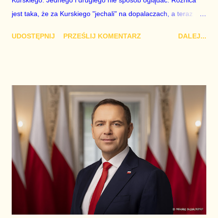
jest taka, że za Kurskiego "jechali" na dopalaczach, a teraz
"jadą" na antydepresantach.
UDOSTĘPNIJ
PRZEŚLIJ KOMENTARZ
DALEJ...