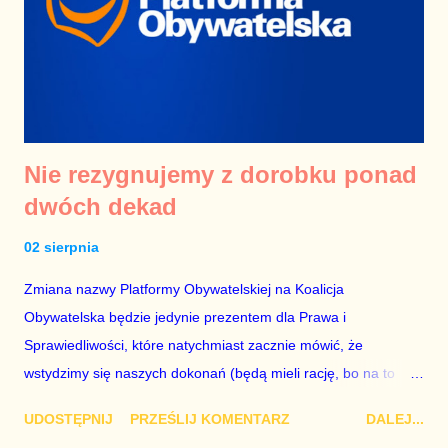
pryncypiów, dbał o ramy państwa takie jak trójpodział władzy, a
Bronisław Komorowski nie zrobił niczego szkodliwego. Celowo
pominąłem Lecha Wałęsę, ponieważ jego prezydentura
opierała się o zupełnie inną Konstytu...
Nie rezygnujemy z dorobku ponad
dwóch dekad
02 sierpnia
Zmiana nazwy Platformy Obywatelskiej na Koalicja
Obywatelska będzie jedynie prezentem dla Prawa i
Sprawiedliwości, które natychmiast zacznie mówić, że
wstydzimy się naszych dokonań (będą mieli rację, bo na to
wyjdzie). Połączenie z Inicjatywą Polską i Nowoczesną będzie
UDOSTĘPNIJ
PRZEŚLIJ KOMENTARZ
DALEJ...
dowodem na słabość PO, bo przecież partie Nowackiej i