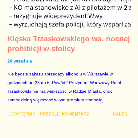
Klęska Trzaskowskiego ws. nocnej
prohibicji w stolicy
20 września
Nie będzie zakazu sprzedaży alkoholu w Warszawie w
godzinach od 23 do 6. Powód? Prezydent Warszawy Rafał
Trzaskowski nie ma większości w Radzie Miasta, choć
samodzielną większość w tym gremium stanowią
przedstawiciele Platformy Obywatelskiej. Na oczach tysięcy
UDOSTĘPNIJ
PRZEŚLIJ KOMENTARZ
DALEJ...
mieszkańców stolicy i sporej widowni ogólnopolskiej gospodarz
miasta dostał łomot, ponieważ zgłosił projekt uchwały nie
sprawdzając, czy ma większość do jej przyjęcia. Co