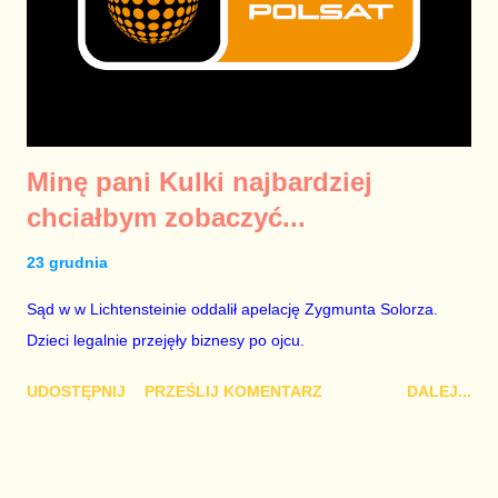
Minę pani Kulki najbardziej
chciałbym zobaczyć...
23 grudnia
Sąd w w Lichtensteinie oddalił apelację Zygmunta Solorza.
Dzieci legalnie przejęły biznesy po ojcu.
UDOSTĘPNIJ
PRZEŚLIJ KOMENTARZ
DALEJ...