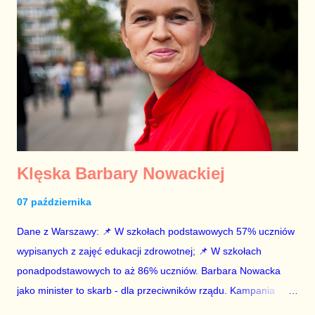
znaczyć po opuszczeniu Pałacu Prezydenckiego, w jego
interesie jest, aby Zbigniew Ziobro nie odgrywał już wtedy
żadnej roli w przestrzeni publicznej.
Klęska Barbary Nowackiej
07 października
Dane z Warszawy: 📌 W szkołach podstawowych 57% uczniów
wypisanych z zajęć edukacji zdrowotnej; 📌 W szkołach
ponadpodstawowych to aż 86% uczniów. Barbara Nowacka
jako minister to skarb - dla przeciwników rządu. Kampania
wyborcza na 2027 robi się sama.