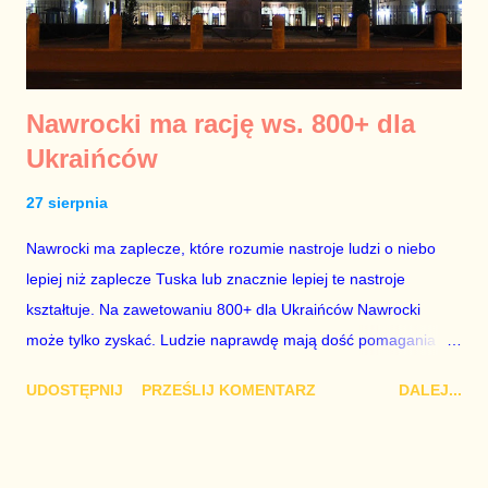
Nawrocki ma rację ws. 800+ dla
Ukraińców
27 sierpnia
Nawrocki ma zaplecze, które rozumie nastroje ludzi o niebo
lepiej niż zaplecze Tuska lub znacznie lepiej te nastroje
kształtuje. Na zawetowaniu 800+ dla Ukraińców Nawrocki
może tylko zyskać. Ludzie naprawdę mają dość pomagania
Ukraińcom i ich krajowi. Wszelkie świadczenia pieniężne dla
UDOSTĘPNIJ
PRZEŚLIJ KOMENTARZ
DALEJ...
obcokrajowców powinny być zależne od pracy w naszym kraju i
płaceniu tutaj podatków.