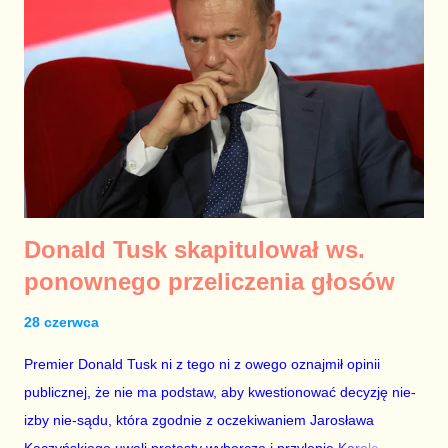
wicepremiera dla Sikorskiego ma sens bowiem tylko wtedy,
jeśli Donald Tusk ma zamiar odejść z funkcji premiera za kilka
miesięcy, a Sikorski ma go zastąpić. Ale to za kilka miesięcy –
Tusk i PO potrzebują impulsu i nadziei już dziś. Bez nich, to co
za kilka miesięcy – nie będzie już miało żadnego znaczenia.
Nie ma też znaczenia, czy ministerstwo finansów zostanie
połączone z ministerstwem przemysłu lub ministerstwem...
Donald Tusk skapitulował ws.
ponownego przeliczenia głosów
28 czerwca
Premier Donald Tusk ni z tego ni z owego oznajmił opinii
publicznej, że nie ma podstaw, aby kwestionować decyzję nie-
izby nie-sądu, która zgodnie z oczekiwaniem Jarosława