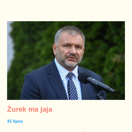
Szłapki nie prowadzą żadnej samodzielnej działalności, a ich
poparcie (łącznie) nie przekracza błędu pomiaru. Przeszło dwie
dekady naszej historii powinny być naszym atutem, a nie
czymś wstydliwym. Jarosław Kaczyński nigdy nie zrezygnował
z szyldu PiS, choć jego kumple to bandziory i złodzieje.
Żurek ma jaja
31 lipca