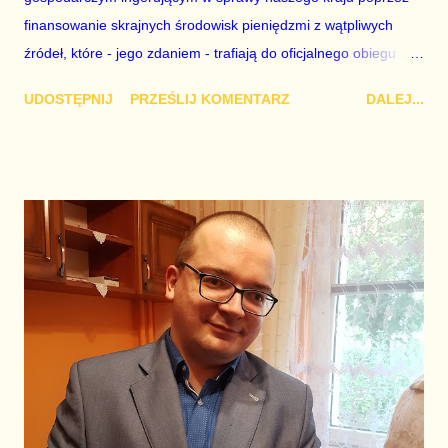
finansowanie skrajnych środowisk pieniędzmi z wątpliwych
źródeł, które - jego zdaniem - trafiają do oficjalnego obiegu
przez rynek kryptowalut. Należy zadać pytanie, dlaczego
UDOSTĘPNIJ
PRZEŚLIJ KOMENTARZ
DALEJ...
dopiero teraz? Na półmetku swoich rządów, gdy w Pałacu
Prezydenckim urzęduje Karol Nawrocki? Czy premier aby na
pewno jest do tej wojny odpowiednio przygotowany? Czy ma
odpowiednio silne zaplecze? Lipcowe zmiany w rządzie były
konieczne, a decyzje, które podjął słuszne, ale obawiam się, że
nie wystarczające. Z Tomaszem Siemoniakiem jako
koordynatorem służb specjalnych, Donald Tusk nie wygra
wojny ani z rosyjskimi, ani z żadnymi innymi pieniędzmi w
systemie politycznym naszego kraju. Przez minione dwa lata
ludzie PiS w służbach umacniali się, aby pogrążyć premiera jak
najszybciej. Wiadomo , że odmowa nominacji oficerskich w
służbach, na którą pozwolił sobie prezydent, mocno
rozgniewała funkcjonariu...