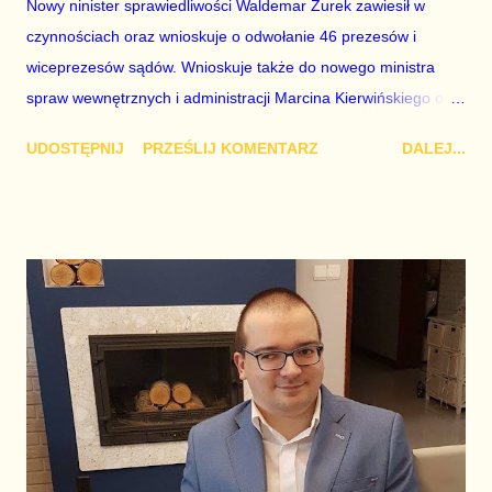
Nowy ninister sprawiedliwości Waldemar Żurek zawiesił w
czynnościach oraz wnioskuje o odwołanie 46 prezesów i
wiceprezesów sądów. Wnioskuje także do nowego ministra
spraw wewnętrznych i administracji Marcina Kierwińskiego o
odwołanie wszystkich komisarzy wyborczych. Waldemar Żurek
UDOSTĘPNIJ
PRZEŚLIJ KOMENTARZ
DALEJ...
poinformował, że jeszcze przed powołaniem go na stanowisko
cofnął swoje prywatne powódzywa przeciwko Skarbowi
Państwa i Ministerstwu Sprawiedliwości. Korzyści ze zmian w
rządzie właśnie się zaczynają... Waldemar Żurek / fot. Piotr
Nowak / PAP