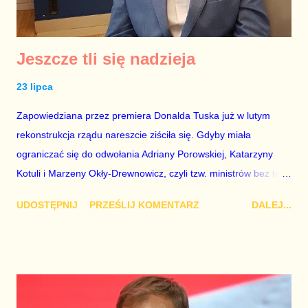
Jeszcze tli się nadzieja
23 lipca
Zapowiedziana przez premiera Donalda Tuska już w lutym
rekonstrukcja rządu nareszcie ziściła się. Gdyby miała
ograniczać się do odwołania Adriany Porowskiej, Katarzyny
Kotuli i Marzeny Okły-Drewnowicz, czyli tzw. ministrów bez teki,
umarłbym ze śmiechu i miałbym pewność, że Donalda Tuska i
UDOSTĘPNIJ
PRZEŚLIJ KOMENTARZ
DALEJ...
Platformy Obywatelskiej nic już nie uratuje przed klęską w
wyborach parlamentarnych w 2027 roku. Gdyby zmiany
ograniczały się do stanowiska wicepremiera dla ministra spraw
zagranicznych Radosława Sikorskiego – też byłoby to za mało,
aby przełamać fatalny dla tego rządu ciąg zdarzeń. Fotel