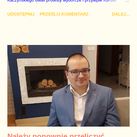
Kaczyńskiego uwali protesty wyborcze i przylepie Karola
Nawrockiego jako głowę państwa mimo rażących
UDOSTĘPNIJ
PRZEŚLIJ KOMENTARZ
DALEJ...
nieprawidłowości w toku liczenia głosów oddanych przez
niemal dwadzieścia jeden milionów obywateli. Premier zakpił w
ten sposób ze wszystkich tych, którzy domagali się ponownego
przeliczenia wszystkich głosów. Czy dlatego, że dostał policzek
od koalicjantów? Politycy Lewicy kpią z żądań ponownego
przeliczenia wszystkich głosów, Polske Stronnictwo Ludowe
zaakceptowało obecny stan rzeczy, a Szymon Hołownia
umywa ręce. Czy dlatego, że administracja Donalda Trumpa
poważnie naciska, abyśmy nad naszym wyborczym bałaganem
przeszli do porządku dziennego? A może jedno i drugie? Tak
czy inaczej, Donald Tusk jest dziś politycznie najsłabszy od
czerwca 2012 roku, gdy wybuchła afera podsłuchowa, a on
postanowił nie podejmować żadny...
Należy ponownie przeliczyć