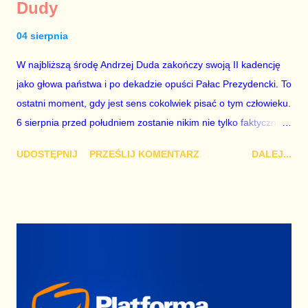
Dudy
04 sierpnia
W najbliższą środę Andrzej Duda zakończy swoją II kadencję
jako głowa państwa i po dekadzie opuści Pałac Prezydencki. To
ostatni moment, gdy jest sens cokolwiek pisać o tym człowieku.
6 sierpnia przed południem zostanie nikim nie tylko faktycznie,
ale już także formalnie. Faktycznie nikim Andrzej Duda był
UDOSTĘPNIJ
PRZEŚLIJ KOMENTARZ
DALEJ...
przez cały czas sprawowania urzędu. Nie wniósł do przestrzeni
publicznej żadnej analizy, żadnej poważnej myśli, żadnej idei,
która popchnęła nasz kraj do przodu i poprawiła jakość życia
ludzi w naszym kraju. Zostanie zapamiętany jako człowiek
pełen kompleksów, człowiek próżny, bawiący się państwem
niczym ośmiolatek łopatką w piaskownicy (te miny, te wrzaski,
ta zaciśnięta szczęka). Aleksander Kwaśniewski brał udział w
przystąpieniu Polski do NATO i UE, Lech Kaczyński pilnował