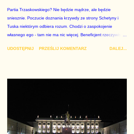
Partia Trzaskowskiego? Nie będzie mądrze, ale będzie
sniesznie. Poczucie doznania krzywdy ze strony Schetyny i
Tuska niektórym odbiera rozum. Chodzi o zaspokojenie
własnego ego - tam nie ma nic więcej. Beneficjent rzeczywisty?
Jarosław Kaczyński. Kto za tym stoi? Część mediów i część
UDOSTĘPNIJ
PRZEŚLIJ KOMENTARZ
DALEJ...
biznesu, którzy nie dogadali się z Tuskiem lub dostali za mało.