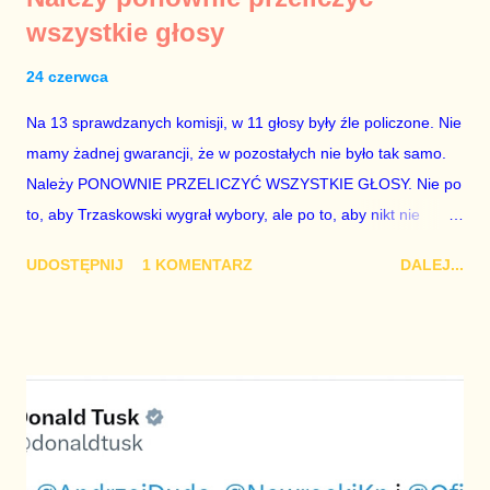
wszystkie głosy
24 czerwca
Na 13 sprawdzanych komisji, w 11 głosy były źle policzone. Nie
mamy żadnej gwarancji, że w pozostałych nie było tak samo.
Należy PONOWNIE PRZELICZYĆ WSZYSTKIE GŁOSY. Nie po
to, aby Trzaskowski wygrał wybory, ale po to, aby nikt nie
kwestionował mandatu Nawrockiego. To państwo funkcjonuje
UDOSTĘPNIJ
1 KOMENTARZ
DALEJ...
dziś fatalnie. Jego najważniejsi przedstawiciele to postacie w
najlepszym przypadku komiczne. Jeśli nie chcemy, żeby Polska
zupełnie się rozleciała, nie może być żadnych wątpliwości
dotyczących wyników wyborów. Żadnych. Nigdy.