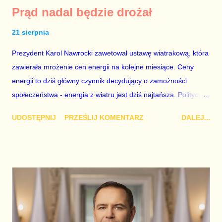
Prąd nadal będzie drożał
21 sierpnia
Prezydent Karol Nawrocki zawetował ustawę wiatrakową, która
zawierała mrożenie cen energii na kolejne miesiące. Ceny
energii to dziś główny czynnik decydujący o zamożności
społeczeństwa - energia z wiatru jest dziś najtańsza. Politycy
PiS wiedzą, że zamożnym społeczeństwem trudniej
UDOSTĘPNIJ
PRZEŚLIJ KOMENTARZ
DALEJ...
manipulować. Dlatego ich rząd nie walczył z inflacją i nie
rozwijał OZE. Rodziny polityków PiS w tym czasie zarabiały
krocie na imporcie węgla z Rosji. Prezydent Nawrocki
zdecydował, że w polskich domach będzie trudniej.