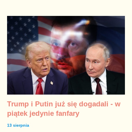
wrobić rząd Donalda Tuska w odpowiedzialność za to, że na
spotkaniu Europy z Trumpem nie będzie przedstawiciela
naszego kraju. Dlaczego Karol Nawrocki boi się wystąpić w
Białym Domu z liderami naszego kontynentu? Wygląda na to,
że ceną za zdjęcie Nawrockiego z Trumpem w polskiej
kampanii wyborczej będzie wysłanie polskich żołnierzy na
Ukrainę. To z kolei zniszczy strategiczny sojusz Nawrockiego z
Konfederacją. Premier Donald Tusk uzgodnił z prezydentem
Erdoganem, że Turcja weźmie na siebie pilnowanie linii
demarkacyjnej między Rosją a Ukrainą. Putin bardzo nie chce,
żeby to stało się faktem. Nawrocki w Białym ...
Trump i Putin już się dogadali - w
piątek jedynie fanfary
13 sierpnia