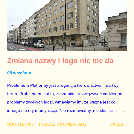
Zmiana nazwy i logo nic nie da
05 września
Problemem Platformy jest arogancja kierownictwa i martwy
teren. Problemem jest to, że zamiast rozwiązywać codzienne
problemy zwykłych ludzi, wmawiamy im, że ważne jest co
innego i to my mamy rację. Nie rozmawiamy, nie słuchamy.
Nowa nazwa i nowe logo niczego nie zmienią.
UDOSTĘPNIJ
PRZEŚLIJ KOMENTARZ
DALEJ...