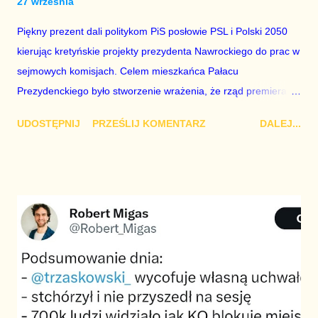
27 września
Piękny prezent dali politykom PiS posłowie PSL i Polski 2050
kierując kretyńskie projekty prezydenta Nawrockiego do prac w
sejmowych komisjach. Celem mieszkańca Pałacu
Prezydenckiego było stworzenie wrażenia, że rząd premiera
Tuska chyli się ku upadkowi i to się wzorowo udało. Zamiast
UDOSTĘPNIJ
PRZEŚLIJ KOMENTARZ
DALEJ...
tracić czas na idiotyzm łączenia Platformy z istniejącymi
wyłącznie na papierze partiami Szłapki i Nowackiej, należy
sejmowo zlikwidować partię Hołowni, aby uspokoić sytuację w
koalicji. Wiadomo, że Hołownia jest pohakowany przez
Kaczyńskiego i ma zadanie rozwalenia rządu. fot:.Radek
Pietruszka / PAP