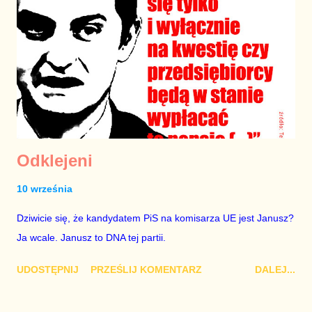
Ponieważ jednak mamy do czynienia z władzą, która
wyjątkowo nie szanuje standardów, obyczajów, praw i
obowiązków, powinniśmy być poważnie zaniepokojeni. Istnieje
bowiem ryzyko, że jeśli wynik wyborów nie będzie po myśli PiS,
stary Sejm na wznowionym po wyborach posiedzeniu, przyjmie
prawo, które utrudni następcom przejęcie władzy. Prawo i
Sprawiedliw...
Odklejeni
10 września
Dziwicie się, że kandydatem PiS na komisarza UE jest Janusz?
Ja wcale. Janusz to DNA tej partii.
UDOSTĘPNIJ
PRZEŚLIJ KOMENTARZ
DALEJ...