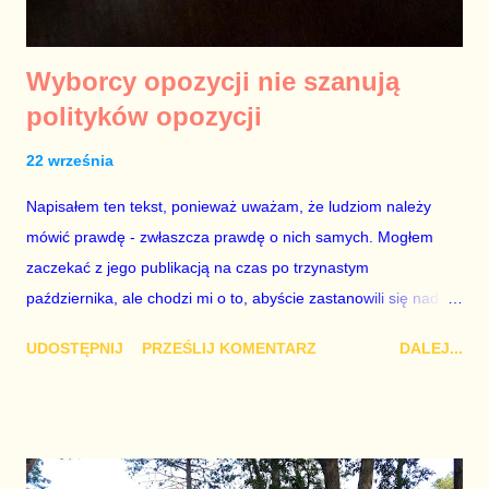
Wyborcy opozycji nie szanują
polityków opozycji
22 września
Napisałem ten tekst, ponieważ uważam, że ludziom należy
mówić prawdę - zwłaszcza prawdę o nich samych. Mogłem
zaczekać z jego publikacją na czas po trzynastym
października, ale chodzi mi o to, abyście zastanowili się nad
jego meritum zanim oddacie głos w wyborach. Ogromną wagę
UDOSTĘPNIJ
PRZEŚLIJ KOMENTARZ
DALEJ...
przywiązuję do osobistej wiarygodności - nie przyłapiecie mnie
na kłamstwie. W 2007 roku – na długo przed oficjalnym
startem kampanii wyborczej – w powietrzu czuło si ę, że ludzie
chcą politycznej zmiany p rzy najbliższej okazji. Emocja ta była
tak silna, że ja również ją czułem, choć z przyczyn ode mnie