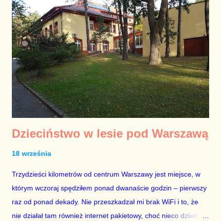
niezależnych nie mogłem śledzić politycznych wydarzeń tak
wnikliwie, jak w latach późniejszych. Jesienią 2007 roku wybory
parlamentarne wygrała Platforma Obywatelska. Potrzeby
zmiany nie czułem cztery lata później i w 2011 roku PO
utrzymała władzę, a Prawo i Sprawiedliwość pozostało
największą partią opozycyjną. W 2015 roku w powietrzu znowu
czuć było potrzebę zmiany – wybory wygrało PiS, a Platforma
została n...
Dzieciństwo w lesie pod Warszawą
18 września
Trzydzieści kilometrów od centrum Warszawy jest miejsce, w
którym wczoraj spędziłem ponad dwanaście godzin – pierwszy
raz od ponad dekady. Nie przeszkadzał mi brak WiFi i to, że
nie działał tam również internet pakietowy, choć nieco dziwił