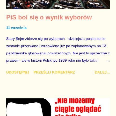
PiS boi się o wynik wyborów
11 września
Stary Sejm zbierze się po wyborach – dzisiejsze posiedzenie
zostanie przerwane i wznowione już po zaplanowanym na 13
października głosowaniu powszechnym. Nie jest to sprzeczne z
prawem, ale w historii Polski po 1989 roku nie było takiej
sytuacji. Zawsze bowiem było tak, że między końcem jednej
UDOSTĘPNIJ
PRZEŚLIJ KOMENTARZ
DALEJ...
kadencji Sejmu, a początkiem następnej była wyraźna granica.
Nie mamy sytuacji nadzwyczajnej z punktu widzenia
bezpieczeństwa państwa i życia obywateli – nie ma klęski
żywiołowej, agresor nie stoi u naszych granic, a Unia
Europejska i NATO nie rozpadają się. Nie ma więc żadnego
powodu, aby łamać wieloletni obyczaj i tworzyć zły standard.