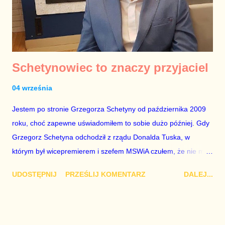
Schetynowiec to znaczy przyjaciel
04 września
Jestem po stronie Grzegorza Schetyny od października 2009
roku, choć zapewne uświadomiłem to sobie dużo później. Gdy
Grzegorz Schetyna odchodził z rządu Donalda Tuska, w
którym był wicepremierem i szefem MSWiA czułem, że nie ma
nic wspólnego z aferą hazardową – dlatego stanąłem po jego
UDOSTĘPNIJ
PRZEŚLIJ KOMENTARZ
DALEJ...
stronie. Wcześniej byłem neutralny – uważałem, że Donald
Tusk i Grzegorz Schetyna współpracują ze sobą tak dobrze, że
nie ma potrzeby opowiadać się po stronie któregokolwiek z
nich. W październiku 2009 miałem poczucie, że Donald