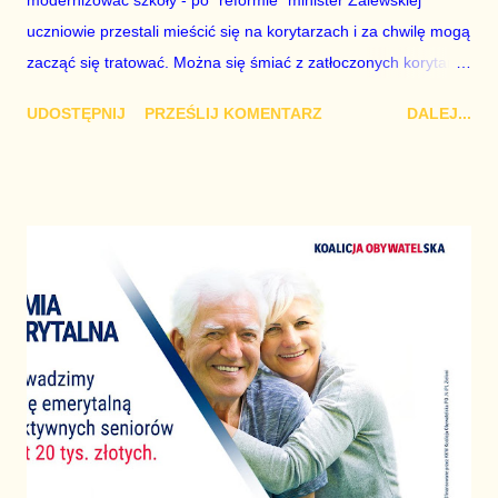
modernizować szkoły - po "reformie" minister Zalewskiej
uczniowie przestali mieścić się na korytarzach i za chwilę mogą
zacząć się tratować. Można się śmiać z zatłoczonych korytarzy
w szkołach, gdy się skończyło już nawet studia, ale tak
UDOSTĘPNIJ
PRZEŚLIJ KOMENTARZ
DALEJ...
naprawdę to jest dramat. Jak w tych warunkach cokolwiek
myśleć, zapamiętać, stworzyć? Szkoła w Polsce nigdy nie
promowała kreatywności i niezależności, a Zalewska zniszczyła
wszystko. W najtrudniejszej sytuacji są uczniowie najmłodsi i to
im należy się w nowych szkolnych realiach największe
wsparcie . Dla nas wszystkich to zaś unikatowa na skalę
kontynentu okazja obserwować i opisywać skutki dojście do
władzy ludzi niebezpiecznych z powodu swojej głupoty. Z
własnego doświadczenia wiem, że liceum trzeba po prostu
przeżyć. Dopiero na studiach wszystko zaczyna mieć sens. To
jest przepaść - kultury, jakości, atmosfery. Co na to rząd? Szef
MEN Dariusz Pintkowski mówi dziennikarzom, że c...