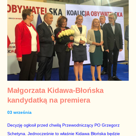
próbuje Grzegorza zniszczyć. Schetyna jest bowiem ostatnim
politykiem, którego można byłoby podejrzewać o pójście na
skróty, a właśnie tym są w polityce wszelkiego rodzaju geszefty.
Było dla mnie jasne, że Tusk zaczyna mieć obsesję na punkcie
swojej władzy – w państwie i w partii, ale w partii zwłaszcza.
Grzegorz Schetyna został jednak szefem klubu
parlamentarnego, co w warunkach partii rządzącej ciężko
uznać za zesłanie, więc pomyślałem, że nie jest tragicznie.
Kilka miesię...
Małgorzata Kidawa-Błońska
kandydatką na premiera
03 września
Decyzję ogłosił przed chwilą Przewodniczący PO Grzegorz
Schetyna. Jednocześnie to właśnie Kidawa Błońska będzie