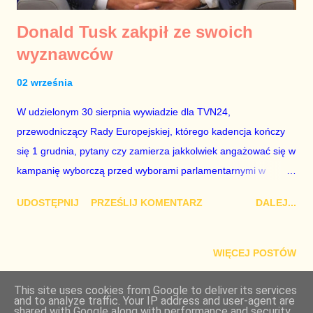
Donald Tusk zakpił ze swoich
wyznawców
02 września
W udzielonym 30 sierpnia wywiadzie dla TVN24,
przewodniczący Rady Europejskiej, którego kadencja kończy
się 1 grudnia, pytany czy zamierza jakkolwiek angażować się w
kampanię wyborczą przed wyborami parlamentarnymi w
Polsce, które odbędą się 13 października odpowiedział, że
UDOSTĘPNIJ
PRZEŚLIJ KOMENTARZ
DALEJ...
będzie trzymał kciuki. Poinformował również, że o swoich
dalszych planach powie 2 grudnia. Jego decyzje zdeterminuje
wynik wyborów parlamentarnych - jeśli Koalicja Obywatelska
WIĘCEJ POSTÓW
wygra, wróci na wybory prezydenckie i razem z premierem
Schetyną popchnie nasz kraj do przodu, a jeśli nie - zostanie
This site uses cookies from Google to deliver its services
and to analyze traffic. Your IP address and user-agent are
Obsługiwane przez usługę Blogger
poza Polską. Taka postawa Donalda Tuska zupełnie mnie nie
shared with Google along with performance and security