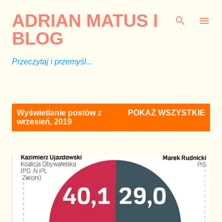
Przejdź do głównej zawartości
ADRIAN MATUS I
BLOG
Przeczytaj i przemyśl...
P
Wyświetlanie postów z
POKAŻ WSZYSTKIE
o
wrzesień, 2019
s
t
y