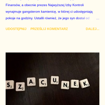
Finansów, a obecnie prezes Najwyższej Izby Kontroli
wynajmuje gangsterom kamienicę, w której ci udostępniają
pokoje na godziny. Ustalili również, że jego syn dostał od
państwowego banku kredyt na firmę-krzak i robi karierę w
UDOSTĘPNIJ
PRZEŚLIJ KOMENTARZ
DALEJ...
spółkach kontrolowanych przez Skarb Państwa. Poniżej mój
komentarz do tej sprawy: Jeśli - zdaniem polityków i
zwolenników PiS - państwo za rządów PO było z tektury, bo
panowie sobie w knajpie przeklinali, to z czego jest państwo za
rządów PiS, skoro prezes NIK robi interesy z gangsterami? Nie
zmieszczą się w Sejmie wszystkie komisje śledcze, które są
konieczne. Pan Ociepa w TVN24 o sprawie burdelu u Mariana:
"Poczekajmy na zarzuty prokuratorskie". Nie dam rady na
wszystko czekać jednocześnie - teraz czekam na
przesłuchanie Jarosława Kaczyńskiego ws. budowy
wieżowców. Banaś mógł nie wiedzieć, że ma na chacie burdel,
skoro Kuchciński nie wiedział, że żona leci z nim samolote...