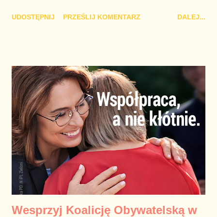
mnie prawie zupełny brak zasięgu GSM, ponieważ pamiętam,
UDOSTĘPNIJ
PRZEŚLIJ KOMENTARZ
DALEJ...
że za moich czasów nie było aż tak źle. Moje czasy to lata
1995-2007, z wyłączeniem Bożego Narodzenia, ferii zimowych,
Wielkanocy i wakacji. Jesienią 1995 roku, gdy wszystko się
zaczęło miałem 5 lat. Mieszkałem wtedy z rodzicami na wsi i
uwielbiałem trzy zajęcia: Głaskanie kotów (zwykłych
dachowców, bo są najlepsze), głaskanie psów (akceptowałem
wówczas wyłącznie owczarki niemieckie) i jazdę traktorem z
moim ojcem, ale nie traktorem jakimkolwiek, a tylko naszym
żółtym Ursusem C360 3P z cudownie brzmiącym silnikiem
Perkinsa. Wszelkiego rodzaju dziecięce zabawki typowe dla
dzieci w moim wieku nie miały znaczenia. Gdy okazało się, że
co poniedziałek mam to wszystko zostawiać i aż do piątk...
Wesprzyj Koalicję Obywatelską w