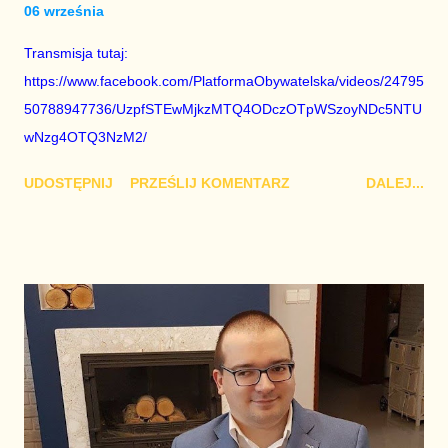
06 września
Transmisja tutaj:
https://www.facebook.com/PlatformaObywatelska/videos/24795
50788947736/UzpfSTEwMjkzMTQ4ODczOTpWSzoyNDc5NTU
wNzg4OTQ3NzM2/
UDOSTĘPNIJ
PRZEŚLIJ KOMENTARZ
DALEJ...