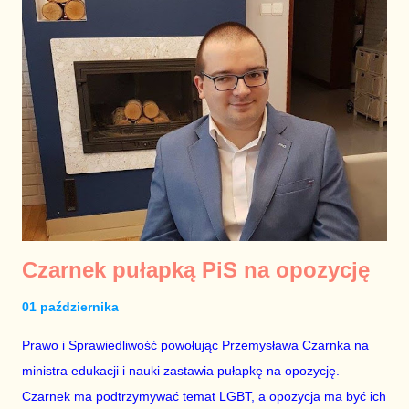
problemów polskich pacjentów oraz szpitali, a szefowie resortu
zdrowia zajmowali się walką z in vitro i antykoncepcją oraz
upokarzaniem grup zawodowych związanych z tą dziedziną –
specjalizował się w tym Konstanty Radziwiłł – oraz
uwłaszczaniem własnej rodziny na tym, co w służbie zdrowia
intratne finansowo i zabezpieczające finansowo na czas
znacznie dłuższy niż do jesieni 2023 roku, gdy PiS może
zasiąść w parlamencie w ławach opozycji – to był priorytet
Łukasza Szumowskiego. Gdy zdarzyła się epidemi...
Czarnek pułapką PiS na opozycję
01 października
Prawo i Sprawiedliwość powołując Przemysława Czarnka na
ministra edukacji i nauki zastawia pułapkę na opozycję.
Czarnek ma podtrzymywać temat LGBT, a opozycja ma być ich