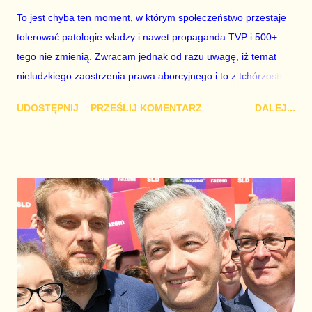
To jest chyba ten moment, w którym społeczeństwo przestaje
tolerować patologie władzy i nawet propaganda TVP i 500+
tego nie zmienią. Zwracam jednak od razu uwagę, iż temat
nieludzkiego zaostrzenia prawa aborcyjnego i to z tchórzostwa
przez TK, a nie przez Sejm to tylko kolejna kropla, która
UDOSTĘPNIJ
PRZEŚLIJ KOMENTARZ
DALEJ...
przepełnia czarę, a nie coś, co ma tak duże znaczenie samo z
siebie i w oderwaniu o innych patologii tej władzy i tekturowości
państwa, którą już każdy widzi na co dzień obok siebie –
również zadeklarowany zwolennik Prawa i Sprawiedliwości
oraz człowiek szczerze nienawidzący Platformy Obywatelskiej.
Widzą to, że rząd zupełnie nie przygotował kraju i ludzi na
drugą falę koronawirusa, choć było wiadomo, że nadejdzie
jesienią. Widzą, że rząd w tym czasie zajmował się podziałem
wpływów, którego głównym celem było najedzenie się do syta
zaufanych działaczy, a nie usprawnienie działania państwa w
czasach najtrudniejszych od kilku dekad. Widzą, że zaostrzenie