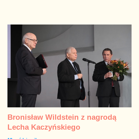
zawracałbym sobie głowy pisaniem o tym, uznając to za
eksces zapomnianego parlamentarzysty, który próbuje
zaistnieć w świadomości opinii publicznej. Wypowiedzi
wicepremiera, ministra i niezwykle prominentnego działacza
rządzącej formacji pominąć milczeniem jednak nie sposób.
Wypowiedź premiera Sasina jest skandaliczna z kilku
powodów. Po pierwsze – okazuje pogardę pracownikom służby
zdrowia, którzy naprawdę mają prawo mieć dosyć. Nie trzeba
lubić lekarza czy pielęgniarki, aby wiedzieć, że w tym
szczególnym czasie są przepracowani, ponieważ nawet w
czasach normalności i względnej kontroli nad sytuacją w
sektorze jest ich za mało, a system jest zbyt sła...
Bronisław Wildstein z nagrodą
Lecha Kaczyńskiego