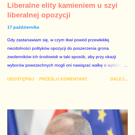
Liberalne elity kamieniem u szyi
liberalnej opozycji
17 października
Gdy zastanawiam się, w czym tkwi powód przewlekłej
niezdolności polityków opozycji do poszerzenia grona
zwolenników ich środowisk w taki sposób, aby przy okazji
wyborów powszechnych mogli oni nawiązać walkę o wyborcze
zwycięstwo nad Prawem i Sprawiedliwością i dzięki temu mieć
UDOSTĘPNIJ
PRZEŚLIJ KOMENTARZ
DALEJ...
realny wpływ na rzeczywistość w naszym kraju, dochodzę do
wniosku, że choć posłowie opozycji w swej większości nie
grzeszą ani sprytem, ani talentem, zadania nie ułatwiają im
szeroko pojęte elity (często samozwańcze), które mają zwyczaj
publicznego wypowiadania się w imieniu opozycji z tego tylko
względu, że nie lubią Jarosława Kaczyńskiego i jego formacji.
Ludzie ci (aktorzy, celebryci, reżyserzy, pisarze, muzycy,