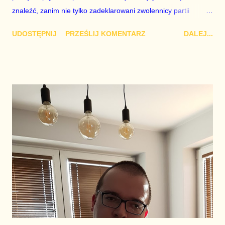
znaleźć, zanim nie tylko zadeklarowani zwolennicy partii
opozycyjnych zaczną zadawać pytania, dlaczego rząd
UDOSTĘPNIJ
PRZEŚLIJ KOMENTARZ
DALEJ...
zmarnował pół roku na organizację za wszelką cenę wyborów
prezydenckich i wewnątrzpartyjne przepychanki, zamiast
wykorzystać ten czas na przygotowanie kraju na jesienną
eskalację epidemii. Przekręty na lewych maseczkach i
respiratorach, które ani same nie dotarły do Polski, ani nie
zwrócono za nie jeszcze kilkudziesięciu milionów złotych, choć
złodziej legalnie handluje maseczkami ochronnymi na stacjach
państwowego PKN Orlen to jedno. Drugie zaś to wmawianie
ludziom, że nie ma problemu, a nawet jeśli, jest radzimy sobie,
bo jesteśmy wspaniali, a opozycja próbuje przeszkadzać i
szuka dziury w całym. Sytuacja jest na tyle poważna i popłoch
w rządzie jest na tyle duży, że politycy obozu władzy w
rozmowach z polityk...