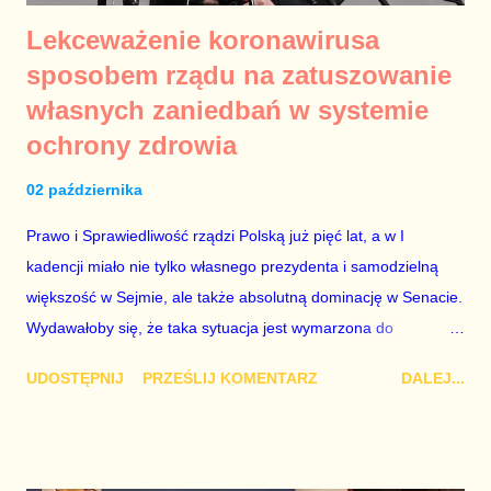
Lekceważenie koronawirusa
sposobem rządu na zatuszowanie
własnych zaniedbań w systemie
ochrony zdrowia
02 października
Prawo i Sprawiedliwość rządzi Polską już pięć lat, a w I
kadencji miało nie tylko własnego prezydenta i samodzielną
większość w Sejmie, ale także absolutną dominację w Senacie.
Wydawałoby się, że taka sytuacja jest wymarzona do
zdiagnozowania problemów w systemie ochrony zdrowia,
UDOSTĘPNIJ
PRZEŚLIJ KOMENTARZ
DALEJ...
przygotowania kompleksowych rozwiązań ustawowych,
przeprowadzenie procesu legislacyjnego od pierwszego
czytania w Sejmie po podpis głowy państwa i wprowadzenie
prawa w życie. Rząd jednak za nic miał rozwiązywanie