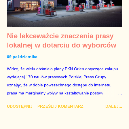
większości symbole upamiętnienia są narzucane lokalnym
społecznościom. Jeśli coś jest sztuczne i robione na siłę, nie
budzi ani podziwu, ani zrozumienia,...
Nie lekceważcie znaczenia prasy
lokalnej w dotarciu do wyborców
09 października
Widzę, że wielu obśmiało plany PKN Orlen dotyczące zakupu
wydającej 170 tytułów prasowych Polskiej Press Grupy
uznając, że w dobie powszechnego dostępu do internetu,
prasa ma marginalny wpływ na kształtowanie postaw
społecznych i preferencji politycznych. Jedną z moich
UDOSTĘPNIJ
PRZEŚLIJ KOMENTARZ
DALEJ...
nielicznych zalet jest umiejętność wyciągania wniosków z
własnych błędów. Otóż, w poprzedniej kadencji parlamentu ja
również bagatelizowałem całkowite zawłaszczenie Telewizji