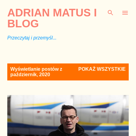
Przejdź do głównej zawartości
ADRIAN MATUS I
BLOG
Przeczytaj i przemyśl...
P
Wyświetlanie postów z
POKAŻ WSZYSTKIE
o
październik, 2020
s
t
y