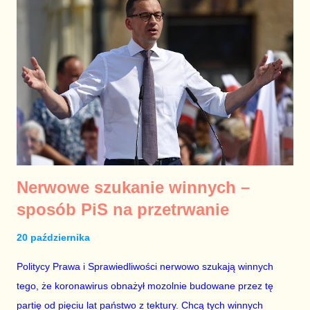
pozbawiony sensu. Kaja Godek, która na wszystkich Polkach
mści się za chorobę swojego syna, już zapowiedziała, że teraz
będzie domagała się zdelegalizowania terminacji ciąży, która
powstała na skutek gwałtu. Sukces uskrzydla. Jestem jednak
daleki od tezy, iż dokręcenie prawicowej śruby w prawie
aborcyjnym, przechyli szalę w lewą stronę, a lewica chce
aborcji dla każdego i bez żadnych ograniczeń....
Nerwowe szukanie winnych –
sposób PiS na przetrwanie
20 października
Politycy Prawa i Sprawiedliwości nerwowo szukają winnych
tego, że koronawirus obnażył mozolnie budowane przez tę
partię od pięciu lat państwo z tektury. Chcą tych winnych