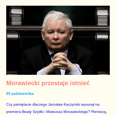
Polskiej i Polskiego Radia przez Prawo i Sprawiedliwość – że
TVP i PR to moloch bez znaczenia w dobie konkurencyjnego
rynku mediów i mnogości źródeł informacji oraz mnogości
narzędzi dostępu. Że brednie wygadywane w tych mediach
spotkają się z czytelną kontrą nie tylko ze strony polityków
opozycji, ale i tej części dziennikarzy, których byt nie zależy od
partii rządzącej. Okazało się, że dla bardzo wielu ludzi TVP i
PR są jedynymi źródłami informacji i czy to był rok 2015 czy
2020 nie ma żadnego znaczenia, ponieważ nie mamy w Polsce
całej rzesz...
Morawiecki przestaje istnieć
03 października
Czy pamiętacie dlaczego Jarosław Kaczyński wysunął na
premiera Beatę Szydło i Mateusza Morawieckiego? Pierwszą,