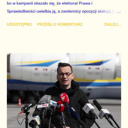
bo w kampanii okazało się, że elektorat Prawa i
Sprawiedliwości uwielbia ją, a zwolennicy opozycji atakują ją z
pozycji dla niej i dla PiS nieistotnych. Drugiego zaś dlatego, że
UDOSTĘPNIJ
PRZEŚLIJ KOMENTARZ
DALEJ...
w pewnym momencie Szydło postanowiła torpedować
realizację futurystycznych wizji Morawieckiego, którymi prezes
był autentycznie urzeczony. Poza tym, Kaczyński nie lubi
polityki zagranicznej, a nawet wyjazdów zagranicznych, a szef
rządu sporo czasu musi spędzać w samolotach. Istotną
kalkulacją był także bardzo negatywny odbiór społeczny
Jarosława Kaczyńskiego, który przez mityczne osiem lat
rządów Platformy Obywatelskiej był ważnym składnikiem
politycznej potęgi tej partii. Tak było jednak na początku rządów
Prawa i Sprawiedliwości rozpoczętych jesienią 2015 roku.
Stawiam tezę, że wiele z obciążeń spoczywających na
Jarosławie Kaczyńskim od dawna jest nieaktualnych, ponieważ
wszyscy w naszym kraju wiedz...