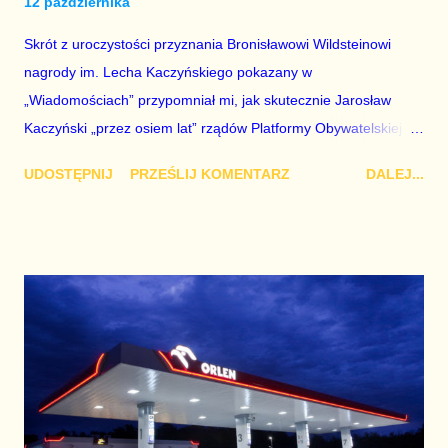
12 października
Skrót z uroczystości przyznania Bronisławowi Wildsteinowi
nagrody im. Lecha Kaczyńskiego pokazany w
„Wiadomościach” przypomniał mi, jak skutecznie Jarosław
Kaczyński „przez osiem lat” rządów Platformy Obywatelskiej
budował alternatywne państwo z jego alternatywnymi
UDOSTĘPNIJ
PRZEŚLIJ KOMENTARZ
DALEJ...
bohaterami. Ze szczególną intensywnością czynił to zaś po
katastrofie lotniczej z 10 kwietnia 2010 roku. Można nie lubić
albo nie szanować Jarosława Kaczyńskiego, ale nie można mu
odmówić umiejętności myślenia i planowania na wiele lat do
przodu oraz tego, że w planach tych bierze pod uwagę
zarówno wyborcze tryumfy swojego środowiska politycznego,
jak i jego wyborcze porażki, a nawet długotrwałe klęski i
odstawienie od dobrodziejstw sprawowania władzy. Kult Lecha
Kaczyńskiego objawiający się niezliczonymi upamiętnieniami
jego osoby jest całkowicie sztuczny i w przeważającej