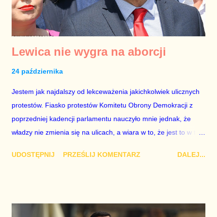
prawa aborcyjnego w takim momencie i tylnymi d...
Lewica nie wygra na aborcji
24 października
Jestem jak najdalszy od lekceważenia jakichkolwiek ulicznych
protestów. Fiasko protestów Komitetu Obrony Demokracji z
poprzedniej kadencji parlamentu nauczyło mnie jednak, że
władzy nie zmienia się na ulicach, a wiara w to, że jest to w ten
sposób możliwe, może skutkować dramatycznym rozminięciem
UDOSTĘPNIJ
PRZEŚLIJ KOMENTARZ
DALEJ...
się formacji politycznych z nastrojami społecznymi. Wtedy zaś
katastrofa przy urnach wyborczych jest więcej niż pewna. Julia
Przyłębska zrobiła, co jej Jarosław Kaczyński kazał – wyrzuciła
do kosza trwający niemal trzy dekady kompromis aborcyjny,
który, choć był obarczony licznymi mankamentami, nie był