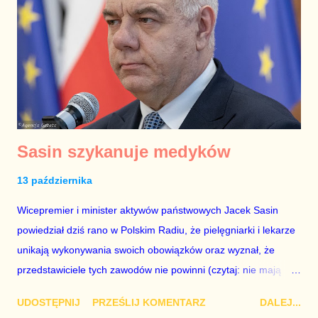
dziennikarze, publicyści itd.) chcieliby trzymać kilka srok za
ogon – kontynuować swoje podstawowe aktywności jedną ręką
oraz gmerać w polityce drugą ręką – trzymając w swojej ręce
rękę przedstawiciela partii opozycyjnej, bo rzecz jasna chodzi o
wpływ na polityczną rzeczywistość bez ponoszenia odpowied...
Sasin szykanuje medyków
13 października
Wicepremier i minister aktywów państwowych Jacek Sasin
powiedział dziś rano w Polskim Radiu, że pielęgniarki i lekarze
unikają wykonywania swoich obowiązków oraz wyznał, że
przedstawiciele tych zawodów nie powinni (czytaj: nie mają
prawa) bać się koronawirusa. Gdyby była to wypowiedź
UDOSTĘPNIJ
PRZEŚLIJ KOMENTARZ
DALEJ...
szeregowego posła z ostatnich rzędów sejmowych ław, nie