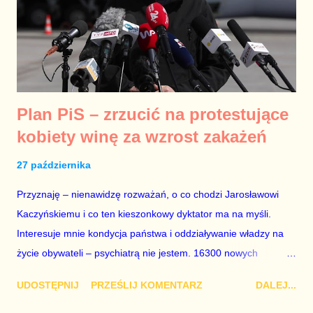
Plan PiS – zrzucić na protestujące
kobiety winę za wzrost zakażeń
27 października
Przyznaję – nienawidzę rozważań, o co chodzi Jarosławowi
Kaczyńskiemu i co ten kieszonkowy dyktator ma na myśli.
Interesuje mnie kondycja państwa i oddziaływanie władzy na
życie obywateli – psychiatrą nie jestem. 16300 nowych
zakażeń w ciągu doby to nie kryzys państwa – to jego rozpad.
UDOSTĘPNIJ
PRZEŚLIJ KOMENTARZ
DALEJ...
Polska nigdy w najnowszej historii nie była zarządzana
doskonale, ale żadna władza wcześniej nie koncentrowała się