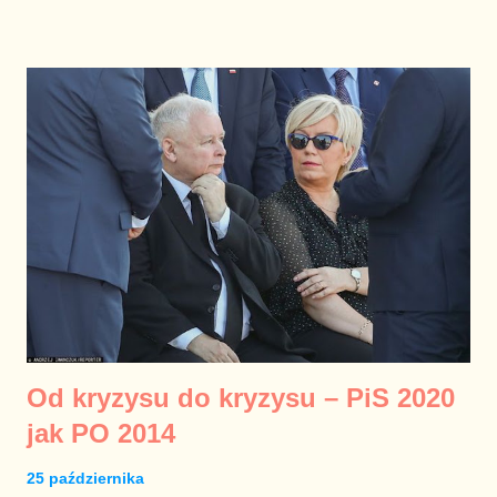
na propagandzie i prymitywnym pokazie siły w taki sposób, jak
Prawo i Sprawiedliwość i żadna władza wcześniej tak bardzo
nie odpuściła sobie tych spraw państwa i obywateli, które
moglibyśmy określić jako proza życia. Życie bezlitośnie obnaża
fasadowość państwa po pięciu latach rządów PiS i w szóstym
roku prezydentury Andrzeja Dudy. Konferencje prasowe
premiera Mateusza Morawieckiego organizowane tylko po to,
aby funkcjonariusze partii Jarosława Kaczyńskiego pracujący w
TVP mieli co wbijać do głów Polaków pokazują, że siłą tej
władzy jest już tylko propaganda i aparat represji – z
prokuraturą...
Od kryzysu do kryzysu – PiS 2020
jak PO 2014
25 października