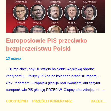
Europosłowie PiS przeciwko
bezpieczeństwu Polski
13 marca
- Trump chce, aby UE wzięła na siebie wojskową obronę
kontynentu; - Politycy PiS są na kolanach przed Trumpem; -
Gdy Parlament Europejski głosuje nad kwestiami obronnymi,
europosłowie PiS głosują PRZECIW. Głupcy albo zdrajcy. Albo
jedno i drugie.
UDOSTĘPNIJ
PRZEŚLIJ KOMENTARZ
DALEJ...