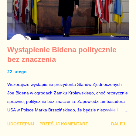
Wystąpienie Bidena politycznie
bez znaczenia
22 lutego
Wczorajsze wystąpienie prezydenta Stanów Zjednoczonych
Joe Bidena w ogrodach Zamku Królewskiego, choć retorycznie
sprawne, politycznie bez znaczenia. Zapowiedzi ambasadora
USA w Polsce Marka Brzezińskiego, że będzie niezwykłe i
najważniejsze w życiu Bidena, okazały się groteskowe. Całe
UDOSTĘPNIJ
PRZEŚLIJ KOMENTARZ
DALEJ...
szczęście, że wcześniej prezydent Biden był na Ukrainie,
ponieważ to naprawdę miało wagę. fot. Evan Vucci / AP Photo