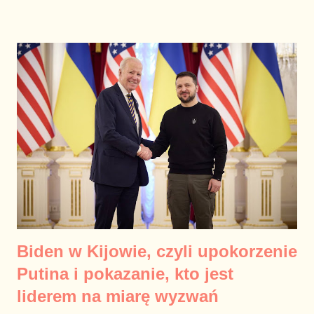
Biden w Kijowie, czyli upokorzenie
Putina i pokazanie, kto jest
liderem na miarę wyzwań