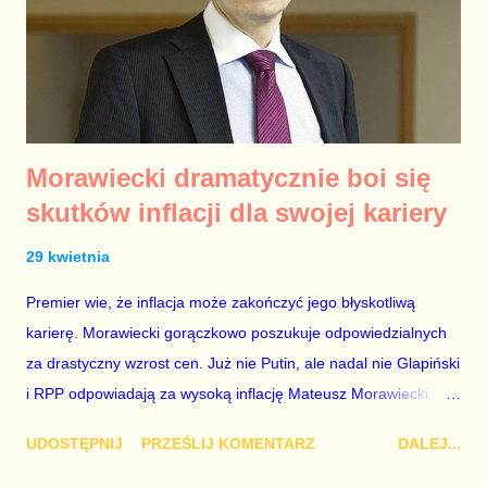
Morawiecki dramatycznie boi się
skutków inflacji dla swojej kariery
29 kwietnia
Premier wie, że inflacja może zakończyć jego błyskotliwą
karierę. Morawiecki gorączkowo poszukuje odpowiedzialnych
za drastyczny wzrost cen. Już nie Putin, ale nadal nie Glapiński
i RPP odpowiadają za wysoką inflację Mateusz Morawiecki
znany jest z tego, że ma luźny kontakt z rzeczywistością, a
UDOSTĘPNIJ
PRZEŚLIJ KOMENTARZ
DALEJ...
kontaktu z prawdą i faktami unika niezwykle konsekwentnie.
Teraz jednak oderwał się już chyba od ziemi i należy rozważyć