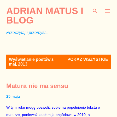
Przejdź do głównej zawartości
ADRIAN MATUS I
BLOG
Przeczytaj i przemyśl...
P
Wyświetlanie postów z
POKAŻ WSZYSTKIE
o
maj, 2013
s
t
y
Matura nie ma sensu
25 maja
W tym roku mogę pozwolić sobie na popełnienie tekstu o
maturze, ponieważ zdałem ją częściowo w 2010, a