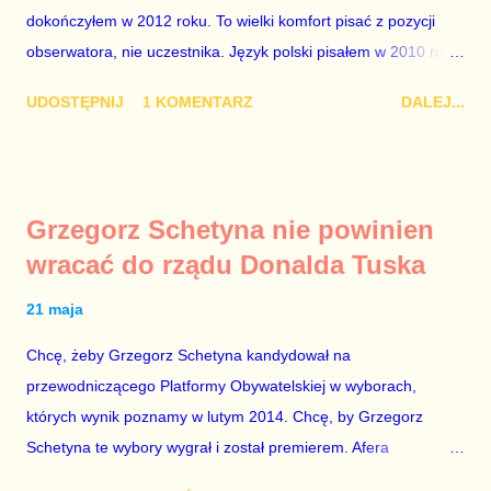
dokończyłem w 2012 roku. To wielki komfort pisać z pozycji
obserwatora, nie uczestnika. Język polski pisałem w 2010 roku
i uzyskałem 66% choć prymusem nie byłem, a gdybym
UDOSTĘPNIJ
1 KOMENTARZ
DALEJ...
poważnie traktował opinie polonistki na temat moich zdolności,
na maturę z polskiego nie powinienem pójść. Mam dość
nieczytelny charakter pisma więc martwiłem się, że moja praca
zostanie zdyskwalifikowana za nieczytelność, ale nie bałem się,
Grzegorz Schetyna nie powinien
że napiszę bzdury. Za zbędną uważam pierwszą część
wracać do rządu Donalda Tuska
arkusza, która polega na sprawdzaniu tego czy maturzysta
rozumie przeczytany przed chwilą tekst. W moim przypadku był
21 maja
to tekst Edwina Bandyka - „Internet – śmietnik czy sezam
Chcę, żeby Grzegorz Schetyna kandydował na
kultury?”. Rozumienie czytanego tekstu powinno być
przewodniczącego Platformy Obywatelskiej w wyborach,
warunkiem wyjścia ze szkoły podstawowej. Sprawdzanie tej
których wynik poznamy w lutym 2014. Chcę, by Grzegorz
umiejętności, gdy człowiek jest pełnoletni, nie ma sensu, bo
Schetyna te wybory wygrał i został premierem. Afera
czego w takim razie miały mnie nauczyć podstawówka i
hazardowa była dla Donalda Tuska świetną okazją pozbycia
gimnazjum? Druga część egzaminu to...