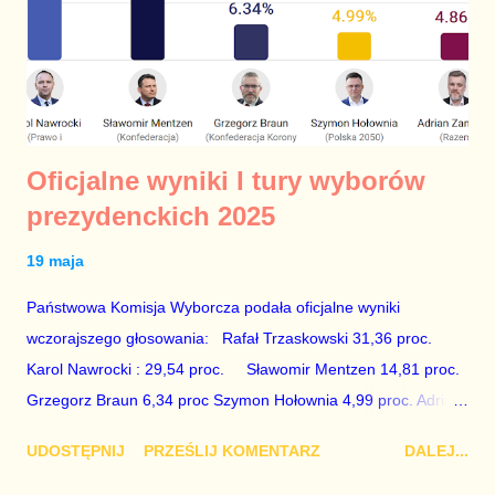
Oficjalne wyniki I tury wyborów
prezydenckich 2025
19 maja
Państwowa Komisja Wyborcza podała oficjalne wyniki
wczorajszego głosowania: Rafał Trzaskowski 31,36 proc.
Karol Nawrocki : 29,54 proc. Sławomir Mentzen 14,81 proc.
Grzegorz Braun 6,34 proc Szymon Hołownia 4,99 proc. Adrian
Zandberg 4,86 proc Magdalena Biejat 4,23 proc. Krzysztof
UDOSTĘPNIJ
PRZEŚLIJ KOMENTARZ
DALEJ...
Stanowski 1,24 proc. Joanna Senyszyn 1,09 proc. Marek
Jakubiak 0,77 proc. Artur Bartoszewicz 0,49 proc. Maciej