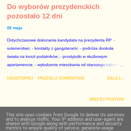
Do wyborów prezydenckich
pozostało 12 dni
06 maja
Dotychczasowe dokonania kandydata na prezydenta RP: -
sutenerstwo; - kontakty z gangsterami; - podróże dookoła
świata na koszt podatników; - prostytutki w służbowym
apartamencie; - wyłudzenie mieszkania od starszego człowieka
i pozostawienie go bez opieki. Coś mi umknęło? *** Kilka lat po
UDOSTĘPNIJ
PRZEŚLIJ KOMENTARZ
DALEJ...
tym, gdy Karol Nawrocki przejął mieszkanie Pana Jerzego,
starszy pan skarżył się, że nie ma pieniędzy na jedzenie.
WIĘCEJ POSTÓW
This site uses cookies from Google to deliver its services
and to analyze traffic. Your IP address and user-agent are
Obsługiwane przez usługę Blogger
shared with Google along with performance and security
metrics to ensure quality of service, generate usage