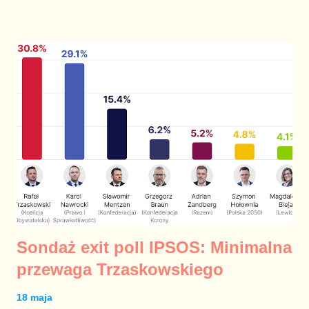
Maciak 0,19 proc. Marek Woch 0,09 proc. Frekwencja: 67,31
proc.
Sondaż exit poll IPSOS: Minimalna
przewaga Trzaskowskiego
18 maja