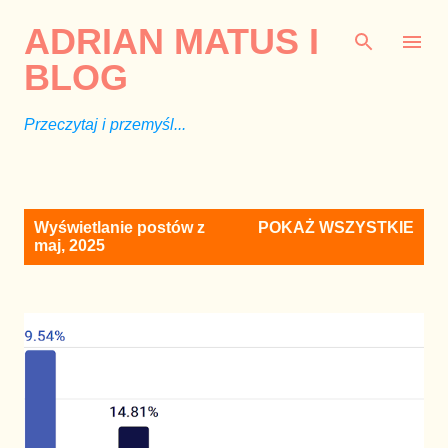
Przejdź do głównej zawartości
ADRIAN MATUS I
BLOG
Przeczytaj i przemyśl...
P
Wyświetlanie postów z
POKAŻ WSZYSTKIE
o
maj, 2025
s
t
y