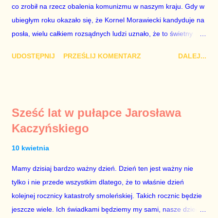
życie. Nie stało się tak z powodu konfliktu Protasiewicza i
co zrobił na rzecz obalenia komunizmu w naszym kraju. Gdy w
Schetyny. Platforma Ob...
ubiegłym roku okazało się, że Kornel Morawiecki kandyduje na
posła, wielu całkiem rozsądnych ludzi uznało, że to świetny
pomysł, że tacy ludzie są potrzebni w parlamencie, że człowiek
UDOSTĘPNIJ
PRZEŚLIJ KOMENTARZ
DALEJ...
z jego wiedzą i doświadczeniem może być wzorem do
naśladowania dla innych parlamentarzystów. W uznaniu zasług
z czasów antykomunistycznej opozycji, Kornelowi
Morawieckiemu powierzono funkcję marszałka seniora, czyli
Sześć lat w pułapce Jarosława
tego, który otwiera pierwsze posiedzenie Sejmu nowej
Kaczyńskiego
kadencji. Jak to zwykle w życiu bywa, nad wzniosłymi
wyobrażeniami szybko górę wzięła brutalna rzeczywistość.
10 kwietnia
Kornel Morawiecki nie tylko nie zachowuje się tak, żeby można
Mamy dzisiaj bardzo ważny dzień. Dzień ten jest ważny nie
było szanować go za to, co zrobił dla budowania wolnej i
tylko i nie przede wszystkim dlatego, że to właśnie dzień
demokratycznej Polski. On niemal każdego dnia obraca w pył
kolejnej rocznicy katastrofy smoleńskiej. Takich rocznic będzie
własną legendę, gdy pokazuje swoją absolutną pogardę dla
jeszcze wiele. Ich świadkami będziemy my sami, nasze dzieci,
przepisów prawa i nie ma w sobie za grosz zdrowego rozsądku