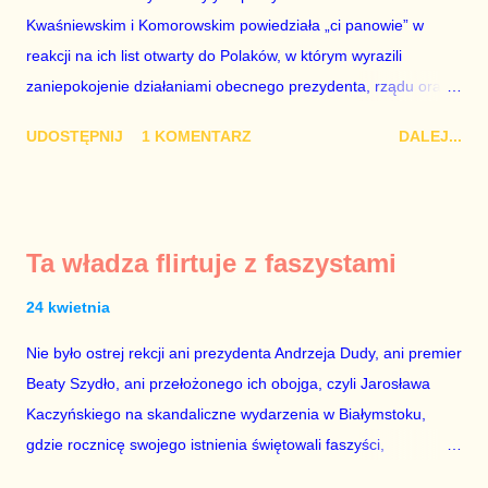
Kwaśniewskim i Komorowskim powiedziała „ci panowie” w
reakcji na ich list otwarty do Polaków, w którym wyrazili
zaniepokojenie działaniami obecnego prezydenta, rządu oraz
większości parlamentarnej, które zmierzają w kierunku
UDOSTĘPNIJ
1 KOMENTARZ
DALEJ...
niemającym nic wspólnego z demokratycznym państwem
prawa. Lekceważenie byłych prezydentów RP jest głupie i
szkodliwe. Po pierwsze - Aleksander Kwaśniewski i Bronisław
Komorowski w czasie swoich kadencji wykonali dla naszego
Ta władza flirtuje z faszystami
kraju kawał solidnej i dobrej roboty. Widać to zwłaszcza teraz,
gdy prezydentem jest Andrzej Duda – postać groteskowa,
24 kwietnia
zakłamana i całkowicie zależna od posła Jarosława
Nie było ostrej rekcji ani prezydenta Andrzeja Dudy, ani premier
Kaczyńskiego. Po drugie – oni zostali wybrani przez suwerena
Beaty Szydło, ani przełożonego ich obojga, czyli Jarosława
w wolnych i demokratycznych wyborach, a w sprawowaniu
Kaczyńskiego na skandaliczne wydarzenia w Białymstoku,
urzędu głowy państwa byli niezależni od tego czy innego szefa
gdzie rocznicę swojego istnienia świętowali faszyści,
partii politycznej. Premier Beata Szydło jest całkowicie
nacjonaliści i ksenofoby spod znaku Obozu Narodowo-
podporządkowana prezesowi Prawa i Sprawiedliwości,