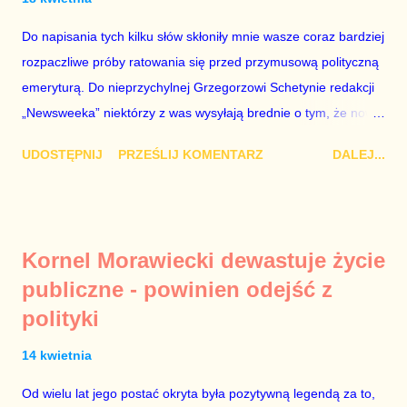
Do napisania tych kilku słów skłoniły mnie wasze coraz bardziej
rozpaczliwe próby ratowania się przed przymusową polityczną
emeryturą. Do nieprzychylnej Grzegorzowi Schetynie redakcji
„Newsweeka” niektórzy z was wysyłają brednie o tym, że nowy
przewodniczący Platformy Obywatelskiej planuje wielką czystkę
UDOSTĘPNIJ
PRZEŚLIJ KOMENTARZ
DALEJ...
w klubie parlamentarnym. Z dobrze poinformowanych źródeł
wiem, że Grzegorz Schetyna nie ma zamiaru robić czystek w
klubie. Ubolewam nad tym, ponieważ jest tam przynajmniej
kilka osób, z którymi trzeba się rozstać – im szybciej, tym lepiej
Kornel Morawiecki dewastuje życie
dla Platformy. Jacek Protasiewicz. Nie wiem, czy warto w ogóle
publiczne - powinien odejść z
o nim wspominać, ponieważ on już nie istnieje w PO – umarł
polityki
politycznie. Cieszy mnie to niezmiernie. Gdy w październiku
2013 został szefem regionu dolnośląskiego partii, wiedziałem,
14 kwietnia
że to będzie katastrofa PO w regionie. Szybko okazało się, że
najgorszy scenariusz dla dolnośląskiej PO jest wcielany w
Od wielu lat jego postać okryta była pozytywną legendą za to,