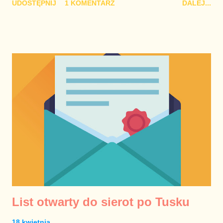
UDOSTĘPNIJ
1 KOMENTARZ
DALEJ...
Radykalnego. Białostocka uczelnia pozwoliła na event łysych
wszystko mu zawdzięcza i nie ma żadnego pozyt...
łbów niezmąconych nawet najbardziej subtelną myślą. Władze
uczelni przestrzegły jednocześnie zagranicznych studentów,
żeby nie wychodzili z akademików – dla własnego dobra. Nie
było wsparcia policji, która mogłaby zagwarantować
bezpieczeństwo osób postronnych. Nie odezwał się także szef
MSWiA Mariusz Błaszczak. Bierność obecnej władzy wobec
nacjonalistycznych happeningów oraz pobłażliwość dla ludzi
szerzących nienawiść choćby wobec Żydów, pozwala na
stwierdzenie, że PiS flirtuje z tymi środowiskami. Prezydent
Lech Kaczyński potrafił w takich sytuacjach wyrazić swój
stanowczy sprzeciw. Prezydent Andrzej Duda nie jest do tego
zdolny, choć ...
List otwarty do sierot po Tusku
18 kwietnia