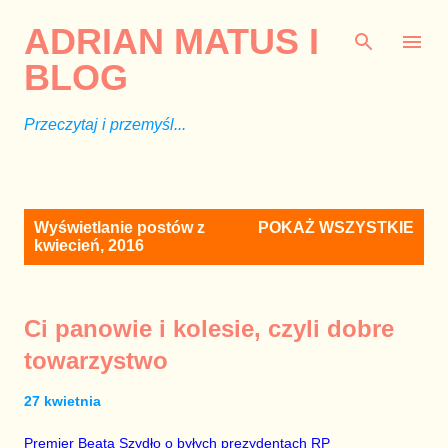
Przejdź do głównej zawartości
ADRIAN MATUS I
BLOG
Przeczytaj i przemyśl...
P
Wyświetlanie postów z
POKAŻ WSZYSTKIE
o
kwiecień, 2016
s
t
y
Ci panowie i kolesie, czyli dobre
towarzystwo
27 kwietnia
Premier Beata Szydło o byłych prezydentach RP