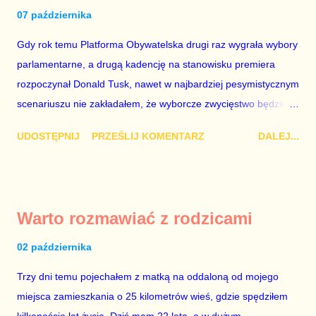
zaniepokojony tym, że premier zmienił podejście do wydawania
07 października
pieniędzy. Inwestycje są potrzebne, ale skąd pieniądze?
Gdy rok temu Platforma Obywatelska drugi raz wygrała wybory
Jestem przeciwnikiem pompowania pieniędzy w gospodarkę,
parlamentarne, a drugą kadencję na stanowisku premiera
uważam, że to jest nieskuteczne. Chciałbym się mylić. Nie było
rozpoczynał Donald Tusk, nawet w najbardziej pesymistycznym
nic o służbie zdrowia. Czy to znaczy, że minister Bartosz
scenariuszu nie zakładałem, że wyborcze zwycięstwo będzie
Arłukowicz nadal będzie strażnikiem bałaganu Ewy Ko...
początkiem długotrwałego kryzysu wewnątrz partii rządzącej.
UDOSTĘPNIJ
PRZEŚLIJ KOMENTARZ
DALEJ...
Zła passa zaczęła się od powołania Jarosława Gowina na
stanowisko ministra sprawiedliwości, Krystyny Szumilas na
ministra edukacji, a Jacka Cichockiego na stanowisko ministra
spraw wewnętrznych. Szybko okazało się, że Michał Boni
Warto rozmawiać z rodzicami
nieradzi sobie jako minister cyfryzacji i administracji, choć z
dużym prawdopodobieństwem byłby świetnym ministrem pracy
02 października
albo edukacji. Doktorat z ekonomi nie pomógł Joannie Musze
Trzy dni temu pojechałem z matką na oddaloną od mojego
zapobiec ośmieszeniu ministerstwa sportu. Tuż po wyborach
miejsca zamieszkania o 25 kilometrów wieś, gdzie spędziłem
okazało się, że Ewa Kopacz zostawiła po sobie w ministerstwie