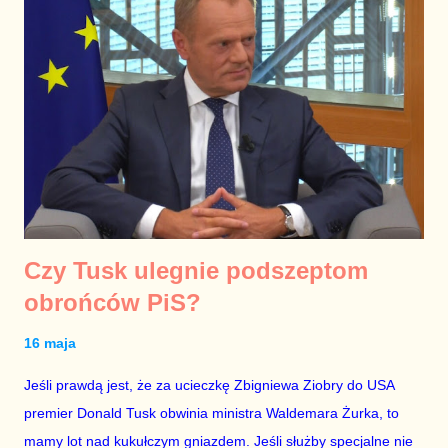
atakiem służb na prezydenta” mogli tylko ci, którzy
doprowadzili do 250 000 nadmiarowych zgonów w pandemii,
bo woleli kraść, zamiast pomagać.
Czy Tusk ulegnie podszeptom
obrońców PiS?
16 maja
Jeśli prawdą jest, że za ucieczkę Zbigniewa Ziobry do USA
premier Donald Tusk obwinia ministra Waldemara Żurka, to
mamy lot nad kukułczym gniazdem. Jeśli służby specjalne nie