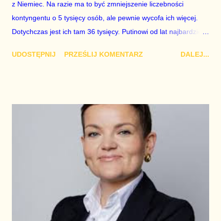
z Niemiec. Na razie ma to być zmniejszenie liczebności
kontyngentu o 5 tysięcy osób, ale pewnie wycofa ich więcej.
Dotychczas jest ich tam 36 tysięcy. Putinowi od lat najbardziej
zależy na zmniejszeniu liczebności żołnierzy Stanów
UDOSTĘPNIJ
PRZEŚLIJ KOMENTARZ
DALEJ...
Zjednoczonych w Europie i właśnie to robi w tej chwili Trump.
Pora się obudzić, wyciągnąć wnioski i podjąć działania
zaradcze. Europa jest silna, ale przez dekady wmawiała sobie,
że jest inaczej. Politycy PiS chcą, aby Trump przeniósł tych
żołnierzy do Polski. Samo w sobie zwiększenie amerykańskiej
obecności wojskowej w naszym kraju nie byłoby złe, ale nie
powinno odbywać się "na złość" innemu krajowi UE, ponieważ
podział i konflikt osłabi wszystkich.