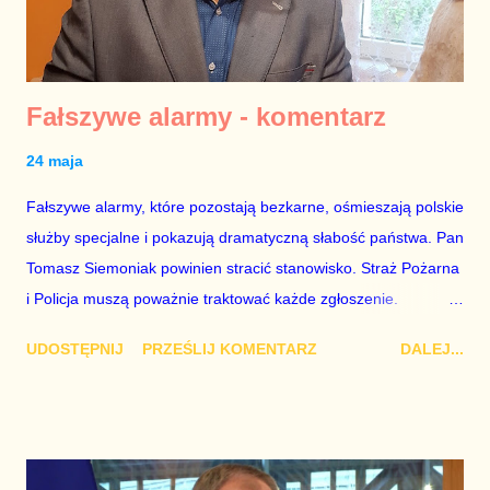
mieszkańcami miasta. Z kolei referendum nad odwołaniem
Rady Miasta okazało się nieważne z powodu zbyt małej
frekwe...
Fałszywe alarmy - komentarz
24 maja
Fałszywe alarmy, które pozostają bezkarne, ośmieszają polskie
służby specjalne i pokazują dramatyczną słabość państwa. Pan
Tomasz Siemoniak powinien stracić stanowisko. Straż Pożarna
i Policja muszą poważnie traktować każde zgłoszenie.
Czynienie Ministrowi Marcinowi Kierwińskiemu zarzutu z tego,
UDOSTĘPNIJ
PRZEŚLIJ KOMENTARZ
DALEJ...
że podległe mu służby nie ignorują wezwań, jest czystym
idiotyzmem albo świadectwem złej woli. To najlepszy szef
MSWiA od czasu Pana Ministra Grzegorza Schetyny. Nazywać
interwencję straży pożarnej, która zareagowała na informację o
możliwym pożarze i zagrożeniu ludzkiego życia „brutalnym