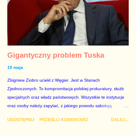
sprawach międzynarodowych, a zupełnie odpuścił zarządzanie
Polską wewnątrz kraju.
Gigantyczny problem Tuska
10 maja
Zbigniew Ziobro uciekł z Węgier. Jest w Stanach
Zjednoczonych. To kompromitacja polskiej prokuratury, służb
specjalnych oraz władz państwowych. Wszystkie te instytucje
oraz osoby należy zapytać, z jakiego powodu sabotują
rozliczenie tego człowieka. Czego się boją? Co on na nich ma?
UDOSTĘPNIJ
PRZEŚLIJ KOMENTARZ
DALEJ...
Jeśli potwierdzą się doniesienia, że pobyt Ziobry w USA
zalegalizował osobiście Donald Trump, mimo sprzeciwu