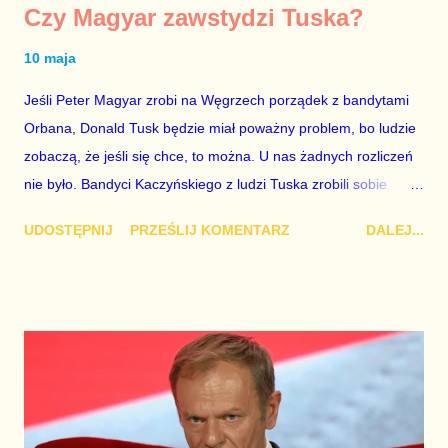
Czy Magyar zawstydzi Tuska?
10 maja
Jeśli Peter Magyar zrobi na Węgrzech porządek z bandytami
Orbana, Donald Tusk będzie miał poważny problem, bo ludzie
zobaczą, że jeśli się chce, to można. U nas żadnych rozliczeń
nie było. Bandyci Kaczyńskiego z ludzi Tuska zrobili sobie
opiekunów i gwarantów bezkarności. Tak, pamiętam, że
UDOSTĘPNIJ
PRZEŚLIJ KOMENTARZ
DALEJ...
Magyar ma większość konstytucyjną, a Tusk jej nie ma. Wiem
jednak, że w polityce gigantyczną rolę ogrywa wola i
determinacja lub ich brak. Problem w tym, że u polskiego
premiera nie widać ani woli, ani determinacji. W tej sytuacji
kwestie obiektywne, jak choćby nieprzychylny rządowi
mieszkaniec Pałacu Prezydenckiego naprawdę schodzą na
dalszy plan. Największym zarzutem wobec lidera Koalicji
Obywatelskiej jest dziś to, że nadmiernie koncentruje się na