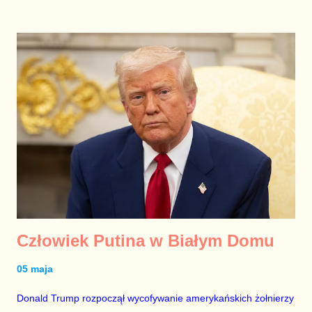
Sekretarza Stanu Marco Rubio i ambasadora USA w Polsce
Toma Rose, to jest to policzek i ogromny problem dla rządu
Donalda Tuska. Dla przeciwników premiera będzie to
dodatkowe paliwo w walce o przejęcie władzy. Cała sprawa
ucieczki Ziobry zmieniła się dla Tuska ze zwykłej drogi w
autostradę do utraty władzy.
Człowiek Putina w Białym Domu
05 maja
Donald Trump rozpoczął wycofywanie amerykańskich żołnierzy