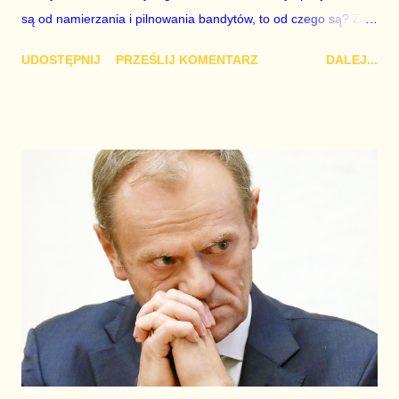
są od namierzania i pilnowania bandytów, to od czego są? Za
co Tomasz Siemoniak i Radosław Kujawa biorą pieniądze? Za
UDOSTĘPNIJ
PRZEŚLIJ KOMENTARZ
DALEJ...
okłamywanie opinii publicznej? Dymisji Waldemara Żurka chcą
ci, którzy chcą powrotu Prawa i Sprawiedliwości do władzy.
Wspomniani już Siemoniak i Kujawa są umoczeni w afery lub w
krycie afer, a prokurator krajowy Dariusz Korneluk buduje
swoją pozycję w prokuraturze w oparciu o ludzi Ziobry, więc
jasne jest, że nie zrobi im krzywdy i żadnych rozliczeń nie
będzie. Ci sami ludzie chętnie doprowadzą też do odejścia z
rządu Marcina Kierwińskiego, Andrzeja Domańskiego i
Radosława Sikorskiego. Bez nich Tusk byłby bardzo poważnie
osłabiony. Dodaliby do tego kilka prowokacji prokuratury i
służb, kilka publikacji nagrań w skorumpowanych przez służby
redakcjach i premier byłby ugotowany. Jeszcze nie jest za p...