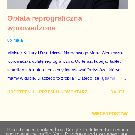
Opłata reprograficzna
wprowadzona
05 maja
Minister Kultury i Dziedzictwa Narodowego Marta Cienkowska
wprowadziła opłatę reprograficzną. Od teraz, kupując tablet,
smartfon lub laptop będziemy finansować "artystów", których
mamy w dupie. Dlaczego to zrobiła? Dlatego, że ją samą
mamy w dupie od początku, więc nie miała nic do stracenia.
UDOSTĘPNIJ
PRZEŚLIJ KOMENTARZ
DALEJ...
Marta Cienkowska
WIĘCEJ POSTÓW
This site uses cookies from Google to deliver its services
and to analyze traffic. Your IP address and user-agent are