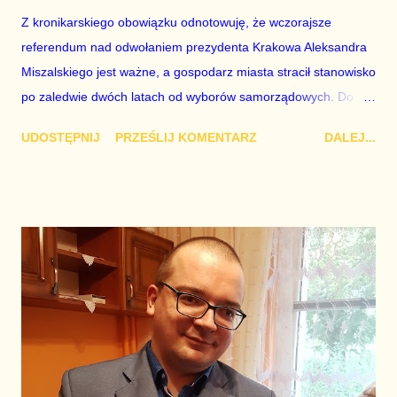
Z kronikarskiego obowiązku odnotowuję, że wczorajsze
referendum nad odwołaniem prezydenta Krakowa Aleksandra
Miszalskiego jest ważne, a gospodarz miasta stracił stanowisko
po zaledwie dwóch latach od wyborów samorządowych. Do
głosowania uprawnionych było 587 637. W głosowaniu
UDOSTĘPNIJ
PRZEŚLIJ KOMENTARZ
DALEJ...
dotyczącym odwo łania prezydenta Krakowa wydano 176 228
kart, natomiast liczba głosów ważnych to w sumie 175 212.
Frekwencja wyniosła zatem 29,99%. Za odwołaniem
Aleksandra Miszalskiego zagłosowało 171 581 osób, a
przeciwko odwołaniu go było 3 631 osób. Nie wolno tego
lekceważyć, ponieważ nie wolno lekceważyć nastrojów
społecznych w ogóle, ale wyciąganie z tego wniosków w
kontekście ogólnopolskim wobec przyszłorocznych wyborów
parlamentarnych jest przesadzone i przedwczesne. To sam
Miszalski zawalił sprawę tym, że nie opanował nastrojów
społecznych i podejmował istotne decyzje bez konsultacji z