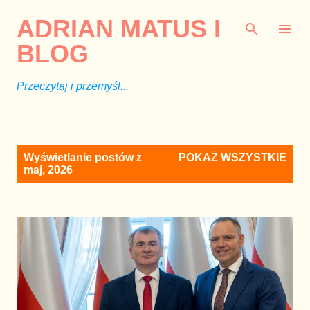
Przejdź do głównej zawartości
ADRIAN MATUS I
BLOG
Przeczytaj i przemyśl...
P
Wyświetlanie postów z
POKAŻ WSZYSTKIE
o
maj, 2026
s
t
y