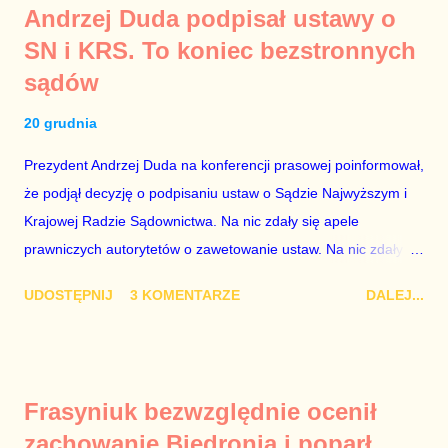
Andrzej Duda podpisał ustawy o
PiS, a następnie uzyskują stanowiska w spółkach Skarbu
SN i KRS. To koniec bezstronnych
Państwa ze względu na to, że partia PiS obsadziła zarządy
sądów
tych spółek i wymienia profesjonalistów na kadry partyjne.
Mamy tutaj do czynienia nie ze zjawiskiem jednostkowym,
20 grudnia
które zawsze może się zdarzyć, a polegającym na tym, że
osoba z kwalifikacjami wpłaca na partię polityczną, a następnie
Prezydent Andrzej Duda na konferencji prasowej poinformował,
obejmuje prace w spółce, która jest zarządzana pośrednio
że podjął decyzję o podpisaniu ustaw o Sądzie Najwyższym i
przez ta partię. Przeciwnie. Przedstawienie pierwszej gr...
Krajowej Radzie Sądownictwa. Na nic zdały się apele
prawniczych autorytetów o zawetowanie ustaw. Na nic zdały
się analizy, z których wynikało, że podpisanie tych ustaw
UDOSTĘPNIJ
3 KOMENTARZE
DALEJ...
ostatecznie zniszczy niezależność sądów od woli polityków. To
smutny dzień w historii Polski. Andrzej Duda kosztem nas
wszystkich zrobił piękny prezent świąteczny ministrowi
sprawiedliwości i prokuratorowi generalnemu Zbigniewowi
Frasyniuk bezwzględnie ocenił
Ziobro. Żenujące są tłumaczenia Dudy, że podpisał ustawy, bo
zachowanie Biedronia i poparł
to jego ustawy. Prawda jest taka, że poprawki partii rządzącej