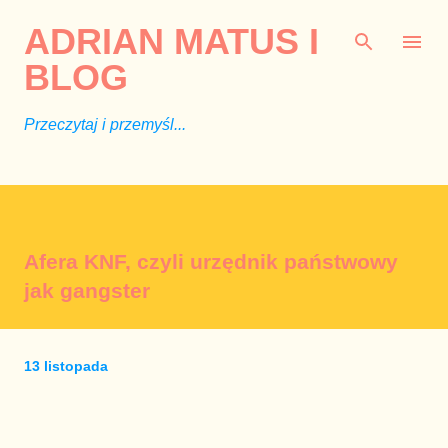
Przejdź do głównej zawartości
ADRIAN MATUS I
BLOG
Przeczytaj i przemyśl...
Afera KNF, czyli urzędnik państwowy
jak gangster
13 listopada