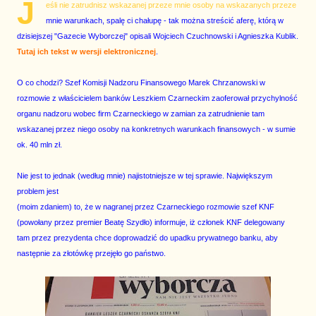
J
eśli nie zatrudnisz wskazanej przeze mnie osoby na wskazanych przeze
mnie warunkach, spalę ci chałupę - tak można streścić aferę, którą w
dzisiejszej "Gazecie Wyborczej" opisali Wojciech Czuchnowski i Agnieszka Kublik.
Tutaj ich tekst w wersji elektronicznej
.
O co chodzi? Szef Komisji Nadzoru Finansowego Marek Chrzanowski w
rozmowie z właścicielem banków Leszkiem Czarneckim zaoferował przychylność
organu nadzoru wobec firm Czarneckiego w zamian za zatrudnienie tam
wskazanej przez niego osoby na konkretnych warunkach finansowych - w sumie
ok. 40 mln zł.
Nie jest to jednak (według mnie) najistotniejsze w tej sprawie. Największym
problem jest
(moim zdaniem) to, że w nagranej przez Czarneckiego rozmowie szef KNF
(powołany przez premier Beatę Szydło) informuje, iż członek KNF delegowany
tam przez prezydenta chce doprowadzić do upadku prywatnego banku, aby
następnie za złotówkę przejęło go państwo.