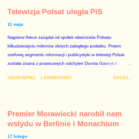
Telewizja Polsat uległa PiS
11 maja
Najpierw fiskus zażądał od spółek właściciela Polsatu
kilkudziesięciu milionów złotych zaległego podatku. Potem
szefową segmentu informacji i publicystyki w telewizji Polsat
została znana z prawicowych odchyleń Dorota Gawryluk.
Wczoraj gościem Polsat News była Julia Przyłębska –
UDOSTĘPNIJ
1 KOMENTARZ
DALEJ...
marionetka partii rządzącej, żona agenta SB, który jest obecnie
ambasadorem Polski w Berlinie, niby prezes niby Trybunału
konstytucyjnego. To znak, że Gawryluk starannie wykonała
zalecenia płynące z siedziby PiS, ponieważ Przyłębska bywa
Premier Morawiecki narobił nam
tylko tam, gdzie nie ma trudnych pytań. Taki obrót spraw
wstydu w Berlinie i Monachium
przyjmuję ze smutkiem. Właściciela Polsatu – Zygmunta
Solorza - uważam za absolutnego geniusza biznesu, któremu
17 lutego