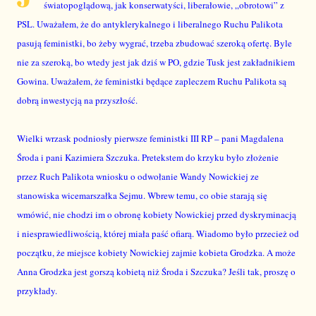
światopoglądową, jak konserwatyści, liberałowie, „obrotowi” z
PSL. Uważałem, że do antyklerykalnego i liberalnego Ruchu Palikota
pasują feministki, bo żeby wygrać, trzeba zbudować szeroką ofertę. Byle
nie za szeroką, bo wtedy jest jak dziś w PO, gdzie Tusk jest zakładnikiem
Gowina. Uważałem, że feministki będące zapleczem Ruchu Palikota są
dobrą inwestycją na przyszłość.
Wielki wrzask podniosły pierwsze feministki III RP – pani Magdalena
Środa i pani Kazimiera Szczuka. Pretekstem do krzyku było złożenie
przez Ruch Palikota wniosku o odwołanie Wandy Nowickiej ze
stanowiska wicemarszałka Sejmu. Wbrew temu, co obie starają się
wmówić, nie chodzi im o obronę kobiety Nowickiej przed dyskryminacją
i niesprawiedliwością, której miała paść ofiarą. Wiadomo było przecież od
początku, że miejsce kobiety Nowickiej zajmie kobieta Grodzka. A może
Anna Grodzka jest gorszą kobietą niż Środa i Szczuka? Jeśli tak, proszę o
przykłady.