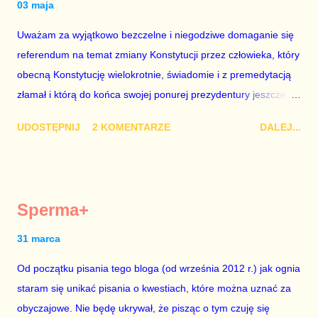
03 maja
jednak na tym i porównał PKB Polski i Hiszpanii, ale – uwaga –
Uważam za wyjątkowo bezczelne i niegodziwe domaganie się
z roku 1951, czyli czasów stalinizmu. To pewnie dlatego, że nie
referendum na temat zmiany Konstytucji przez człowieka, który
chciało mu przejść przez gardło pochwalenie gospodarczej
obecną Konstytucję wielokrotnie, świadomie i z premedytacją
sytuacji naszego kraju z lat 2007-2015. Bardzo to małe i
złamał i którą do końca swojej ponurej prezydentury jeszcze
smutne – niegodne premiera polskiego rządu. Generalnie, M...
nie raz złamie. Nie wezmę udziału w referendum nawet, gdyby
UDOSTĘPNIJ
2 KOMENTARZE
DALEJ...
trwało pół roku, lokal do głosowania znajdował się w
„Biedronce” albo w „Lidlu”, a za udział w głosowaniu dawano
zimne piwo. Andrzej Duda chce kosztem ok. 150 mln zł z
pieniędzy nas wszystkich dodać sobie znaczenia. Nie ma na to
Sperma+
mojej zgody. Prezydent Andrzej Duda zapowiedział, że złoży do
Senatu wniosek o dwudniowe referendum, które miałoby odbyć
31 marca
się w dniach 10-11 listopada 2018 roku. Nikt tego referendum
Od początku pisania tego bloga (od września 2012 r.) jak ognia
nie chce – ani partia rządząca, ani partie opozycyjne. Jeśli w
staram się unikać pisania o kwestiach, które można uznać za
siedzibie PiS zapadnie decyzja, aby głosować zgodnie z wolą
obyczajowe. Nie będę ukrywał, że pisząc o tym czuję się
Dudy, obowiązkiem każdego przyzwoitego człowieka i