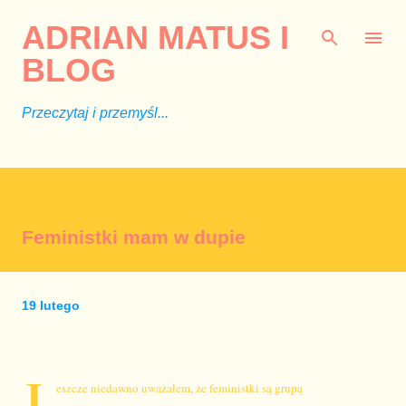
Przejdź do głównej zawartości
ADRIAN MATUS I
BLOG
Przeczytaj i przemyśl...
Feministki mam w dupie
19 lutego
J
eszcze niedawno uważałem, że feministki są grupą