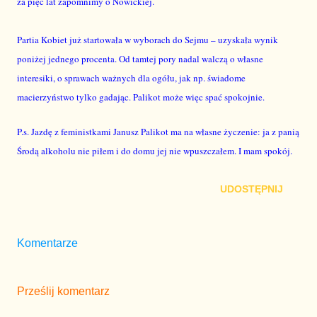
za pięć lat zapomnimy o Nowickiej.
Partia Kobiet już startowała w wyborach do Sejmu – uzyskała wynik
poniżej jednego procenta. Od tamtej pory nadal walczą o własne
interesiki, o sprawach ważnych dla ogółu
, jak np. świadome
macierzyństwo
tylko gadając. Palikot może więc spać spokojnie.
P.s.
Jazdę z feministkami Janusz Palikot ma na własne życzenie: ja z panią
Środą alkoholu nie piłem i do domu jej nie wpuszczałem. I mam spokój.
UDOSTĘPNIJ
Komentarze
Prześlij komentarz