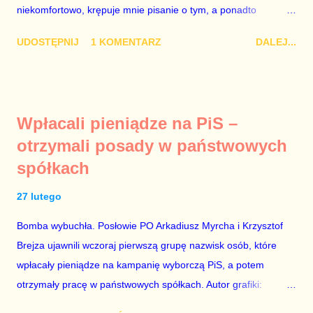
niekomfortowo, krępuje mnie pisanie o tym, a ponadto
szanującego podstawowe reguły demokraty jest takie
uważam, że polityka, a zwłaszcza polityka poważna, oparta na
referendum zbojkotować. W procedurze zmiany Konstytu...
UDOSTĘPNIJ
1 KOMENTARZ
DALEJ...
rozumie, wiedzy i zdrowym rozsądku, powinna od kwestii
łóżkowych trzymać się jak najdalej, ponieważ polityka to
sprawy publiczne, a sprawy intymne powinny pozostać
prywatne. Gdy jednak na światło dzienne wypływają informacje
Wpłacali pieniądze na PiS –
o seksaferze z udziałem prominentnego polityka partii
otrzymali posady w państwowych
rządzącej i – przynajmniej formalnie – drugiej osoby w
spółkach
państwie, sprawy prywatne nie tylko stają się publiczne, ale też
– jeśli są prawdziwe – zagrażają interesowi publicznemu
27 lutego
całego państwa. Zastrzeżenie „jeśli są prawdziwe” jest
konieczne, ponieważ mamy do czynienia z medium o
Bomba wybuchła. Posłowie PO Arkadiusz Myrcha i Krzysztof
wyjątkowo wątpliwej reputacji, ale mimo upływu czasu,
Brejza ujawnili wczoraj pierwszą grupę nazwisk osób, które
informacje nie zostały w żaden sposób zdementowane, a
wpłacały pieniądze na kampanię wyborczą PiS, a potem
oskarżany polityk milczy. Tygod...
otrzymały pracę w państwowych spółkach. Autor grafiki:
Damian Kujawa Mało kto zauważył konferencję prasową