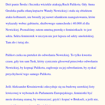
Dziś panie Środa i Szczuka wściekle atakują Ruch Palikota. Gdy Anna
Grodzka padła ofiarą krętactw Wandy Nowickiej i stała się obiektem
ataku kołtunerii, nie broniły jej nawet ułamkiem zaangażowania, które
wykazały wobec gabinetu, służbowego samochodu i 40.000 zł dla
Nowickiej. Poznaliśmy zatem smutną prawdę o feministkach: to jest
sekta. Sekta feministek w niczym nie jest lepsza od sekty smoleńskiej.
Tam zło i tutaj zło.
Palikot czeka na pretekst do odwołania Nowickiej. To tylko kwestia
czasu, gdy ten sam Tusk, który cynicznie głosował przeciwko odwołaniu
Nowickiej, by kopnąć Palikota, zagłosuje za jej odwołaniem, by zyskać
przychylność tego samego Palikota.
Jeśli Aleksander Kwaśniewski zdecyduje się na budowę szerokiej listy
lewicowej w wyborach do Parlamentu Europejskiego, feministki być
może dostaną szansę, by wrzeszczeć, gryźć i kopać w Brukseli, a jeśli nie,