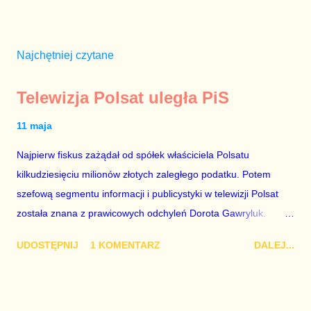
Najchętniej czytane
Telewizja Polsat uległa PiS
11 maja
Najpierw fiskus zażądał od spółek właściciela Polsatu
kilkudziesięciu milionów złotych zaległego podatku. Potem
szefową segmentu informacji i publicystyki w telewizji Polsat
została znana z prawicowych odchyleń Dorota Gawryluk.
Wczoraj gościem Polsat News była Julia Przyłębska –
UDOSTĘPNIJ
1 KOMENTARZ
DALEJ...
marionetka partii rządzącej, żona agenta SB, który jest obecnie
ambasadorem Polski w Berlinie, niby prezes niby Trybunału
konstytucyjnego. To znak, że Gawryluk starannie wykonała
zalecenia płynące z siedziby PiS, ponieważ Przyłębska bywa