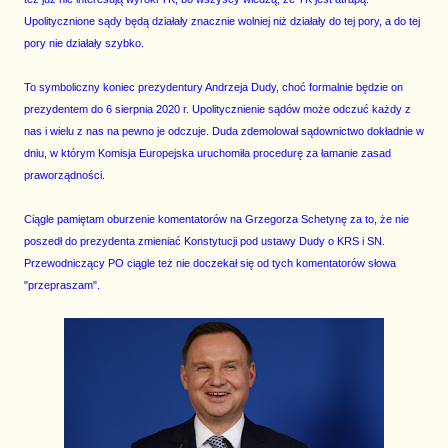
Upolitycznione sądy będą działały znacznie wolniej niż działały do tej pory, a do tej
pory nie działały szybko.
To symboliczny koniec prezydentury Andrzeja Dudy, choć formalnie będzie on
prezydentem do 6 sierpnia 2020 r. Upolitycznienie sądów może odczuć każdy z
nas i wielu z nas na pewno je odczuje. Duda zdemolował sądownictwo dokładnie w
dniu, w którym Komisja Europejska uruchomiła procedurę za łamanie zasad
praworządności.
Ciągle pamiętam oburzenie komentatorów na Grzegorza Schetynę za to, że nie
poszedł do prezydenta zmieniać Konstytucji pod ustawy Dudy o KRS i SN.
Przewodniczący PO ciągle też nie doczekał się od tych komentatorów słowa
"przepraszam".