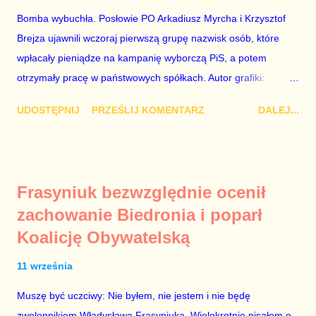
konieczne, ponieważ mamy do czynienia z medium o
Bomba wybuchła. Posłowie PO Arkadiusz Myrcha i Krzysztof
wyjątkowo wątpliwej reputacji, ale mimo upływu czasu,
Brejza ujawnili wczoraj pierwszą grupę nazwisk osób, które
informacje nie zostały w żaden sposób zdementowane, a
wpłacały pieniądze na kampanię wyborczą PiS, a potem
oskarżany polityk milczy. Tygod...
otrzymały pracę w państwowych spółkach. Autor grafiki:
Damian Kujawa Mało kto zauważył konferencję prasową
UDOSTĘPNIJ
PRZEŚLIJ KOMENTARZ
DALEJ...
polityków PO na ten temat. Pokazanie kilkunastu przypadków
powinno wstrząsnąć opinią publiczną, a prokuratura powinna
natychmiast wszcząć śledztwo. Mechanizm opisany na
konferencji jest prosty. Określone osoby wpłacają pieniądze na
Frasyniuk bezwzględnie ocenił
PiS, a następnie uzyskują stanowiska w spółkach Skarbu
zachowanie Biedronia i poparł
Państwa ze względu na to, że partia PiS obsadziła zarządy
Koalicję Obywatelską
tych spółek i wymienia profesjonalistów na kadry partyjne.
Mamy tutaj do czynienia nie ze zjawiskiem jednostkowym,
11 września
które zawsze może się zdarzyć, a polegającym na tym, że
osoba z kwalifikacjami wpłaca na partię polityczną, a następnie
Muszę być uczciwy: Nie byłem, nie jestem i nie będę
obejmuje prace w spółce, która jest zarządzana pośrednio
zwolennikiem Władysława Frasyniuka. Wielokrotnie pisałem o