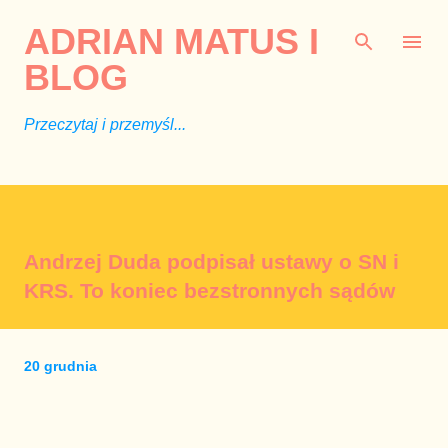
Przejdź do głównej zawartości
ADRIAN MATUS I
BLOG
Przeczytaj i przemyśl...
Andrzej Duda podpisał ustawy o SN i
KRS. To koniec bezstronnych sądów
20 grudnia