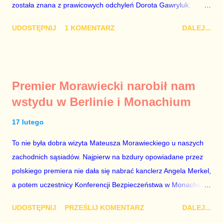
została znana z prawicowych odchyleń Dorota Gawryluk.
Wczoraj gościem Polsat News była Julia Przyłębska –
UDOSTĘPNIJ
1 KOMENTARZ
DALEJ...
marionetka partii rządzącej, żona agenta SB, który jest obecnie
ambasadorem Polski w Berlinie, niby prezes niby Trybunału
konstytucyjnego. To znak, że Gawryluk starannie wykonała
zalecenia płynące z siedziby PiS, ponieważ Przyłębska bywa
Premier Morawiecki narobił nam
tylko tam, gdzie nie ma trudnych pytań. Taki obrót spraw
wstydu w Berlinie i Monachium
przyjmuję ze smutkiem. Właściciela Polsatu – Zygmunta
Solorza - uważam za absolutnego geniusza biznesu, któremu
17 lutego
konkurenci z TVP i TVN nie dorastają do pięt. Smutne, że
To nie była dobra wizyta Mateusza Morawieckiego u naszych
znowu dał się złamać partii Jarosława Kaczyńskiego. Znowu,
zachodnich sąsiadów. Najpierw na bzdury opowiadane przez
bo w 2007 roku też tak się stało. Na kilka tygodni przed
polskiego premiera nie dała się nabrać kanclerz Angela Merkel,
przedterminowymi wyborami parlamentarnymi do biur Solorza
a potem uczestnicy Konferencji Bezpieczeństwa w Monachium.
politycy PiS wysłali Agencję Bezpieczeństwa Wewnętrznego, a
Najpierw Berlin. Oglądając wspólną konferencję prasową
kilka dni później...
UDOSTĘPNIJ
PRZEŚLIJ KOMENTARZ
DALEJ...
Merkel i Morawieckiego narastało we mnie zażenowanie. Było