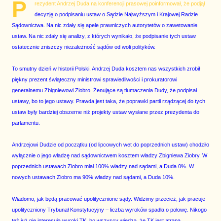
P
rezydent Andrzej Duda na konferencji prasowej poinformował, że podjął
decyzję o podpisaniu ustaw o Sądzie Najwyższym i Krajowej Radzie
Sądownictwa. Na nic zdały się apele prawniczych autorytetów o zawetowanie
ustaw. Na nic zdały się analizy, z których wynikało, że podpisanie tych ustaw
ostatecznie zniszczy niezależność sądów od woli polityków.
To smutny dzień w historii Polski. Andrzej Duda kosztem nas wszystkich zrobił
piękny prezent świąteczny ministrowi sprawiedliwości i prokuratorowi
generalnemu Zbigniewowi Ziobro. Żenujące są tłumaczenia Dudy, że podpisał
ustawy, bo to jego ustawy. Prawda jest taka, że poprawki partii rządzącej do tych
ustaw były bardziej obszerne niż projekty ustaw wysłane przez prezydenta do
parlamentu.
Andrzejowi Dudzie od początku (od lipcowych wet do poprzednich ustaw) chodziło
wyłącznie o jego władzę nad sądownictwem kosztem władzy Zbigniewa Ziobry. W
poprzednich ustawach Ziobro miał 100% władzy nad sądami, a Duda 0%. W
nowych ustawach Ziobro ma 90% władzy nad sądami, a Duda 10%.
Wiadomo, jak będą pracować upolitycznione sądy. Widzimy przecież, jak pracuje
upolityczniony Trybunał Konstytucyjny – liczba wyroków spadła o połowę. Nikogo
też już nie interesują wyroki TK, bo wszyscy wiedzą, że TK jest atrapą.