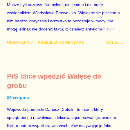
wyłącznie o jego władzę nad sądownictwem kosztem władzy
Muszę być uczciwy: Nie byłem, nie jestem i nie będę
Zbigniewa Ziobry. W poprzednich ustawach Ziobro miał 100%
zwolennikiem Władysława Frasyniuka. Wielokrotnie pisałem o
władzy nad sądami, a Duda 0%. W nowych ustawach Ziobro
nim bardzo krytycznie i wszystko to pozostaje w mocy. Nie
ma 90...
mogę jednak nie docenić faktu, iż działacz antykomunistycznej
opozycji z czasów PRL-u – po trzech latach analitycznego
UDOSTĘPNIJ
PRZEŚLIJ KOMENTARZ
DALEJ...
błądzenia – przejrzał na oczy i zrozumiał polityczną
rzeczywistość fundamentalną jak to, że 2+2=4. Doceniam to,
cieszę się i dziękuję za trzeźwy osąd. Doradcą Roberta
Biedronia jest Jakub Bierzyński. To były doradca Ryszarda
PiS chce wpędzić Wałęsę do
Petru znany z nienawiści do Platformy Obywatelskiej. Być
grobu
może nienawiść ta ma swe źródło w tym, że chciał być doradcą
Grzegorza Schetyny, a lider PO wyrzucił go za drzwi, jak lata
24 sierpnia
temu ówczesny szef partii Donald Tusk wyrzucił za drzwi Eryka
Wojewoda pomorski Dariusz Drelich - ten sam, który
Mistewicza. Nie wiem. Faktem jest, że Biedroń szkaluje
sprzątanie po nawałnicach lekceważąco nazwał grabieniem
Koalicję Obywatelską i – tak samo jak kiedyś Petru – ogłasza,
liści, a potem wyparł się własnych słów nazywając je fake
że chce być premierem. Grzegorz Schetyna nigdy tego nie