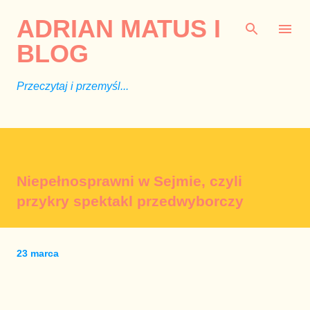
Przejdź do głównej zawartości
ADRIAN MATUS I
BLOG
Przeczytaj i przemyśl...
Niepełnosprawni w Sejmie, czyli
przykry spektakl przedwyborczy
23 marca