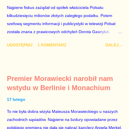
Najpierw fiskus zażądał od spółek właściciela Polsatu
kilkudziesięciu milionów złotych zaległego podatku. Potem
szefową segmentu informacji i publicystyki w telewizji Polsat
została znana z prawicowych odchyleń Dorota Gawryluk.
Wczoraj gościem Polsat News była Julia Przyłębska –
UDOSTĘPNIJ
1 KOMENTARZ
DALEJ...
marionetka partii rządzącej, żona agenta SB, który jest obecnie
ambasadorem Polski w Berlinie, niby prezes niby Trybunału
konstytucyjnego. To znak, że Gawryluk starannie wykonała
zalecenia płynące z siedziby PiS, ponieważ Przyłębska bywa
Premier Morawiecki narobił nam
tylko tam, gdzie nie ma trudnych pytań. Taki obrót spraw
wstydu w Berlinie i Monachium
przyjmuję ze smutkiem. Właściciela Polsatu – Zygmunta
Solorza - uważam za absolutnego geniusza biznesu, któremu
17 lutego
konkurenci z TVP i TVN nie dorastają do pięt. Smutne, że
To nie była dobra wizyta Mateusza Morawieckiego u naszych
znowu dał się złamać partii Jarosława Kaczyńskiego. Znowu,
zachodnich sąsiadów. Najpierw na bzdury opowiadane przez
bo w 2007 roku też tak się stało. Na kilka tygodni przed
polskiego premiera nie dała się nabrać kanclerz Angela Merkel,
przedterminowymi wyborami parlamentarnymi do biur Solorza