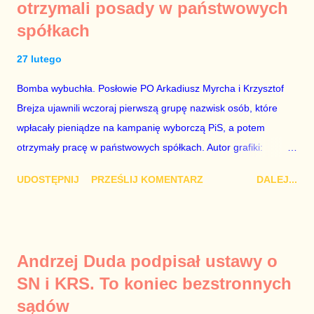
otrzymali posady w państwowych
rządzącej i – przynajmniej formalnie – drugiej osoby w
spółkach
państwie, sprawy prywatne nie tylko stają się publiczne, ale też
– jeśli są prawdziwe – zagrażają interesowi publicznemu
27 lutego
całego państwa. Zastrzeżenie „jeśli są prawdziwe” jest
konieczne, ponieważ mamy do czynienia z medium o
Bomba wybuchła. Posłowie PO Arkadiusz Myrcha i Krzysztof
wyjątkowo wątpliwej reputacji, ale mimo upływu czasu,
Brejza ujawnili wczoraj pierwszą grupę nazwisk osób, które
informacje nie zostały w żaden sposób zdementowane, a
wpłacały pieniądze na kampanię wyborczą PiS, a potem
oskarżany polityk milczy. Tygod...
otrzymały pracę w państwowych spółkach. Autor grafiki:
Damian Kujawa Mało kto zauważył konferencję prasową
UDOSTĘPNIJ
PRZEŚLIJ KOMENTARZ
DALEJ...
polityków PO na ten temat. Pokazanie kilkunastu przypadków
powinno wstrząsnąć opinią publiczną, a prokuratura powinna
natychmiast wszcząć śledztwo. Mechanizm opisany na
konferencji jest prosty. Określone osoby wpłacają pieniądze na
Andrzej Duda podpisał ustawy o
PiS, a następnie uzyskują stanowiska w spółkach Skarbu
SN i KRS. To koniec bezstronnych
Państwa ze względu na to, że partia PiS obsadziła zarządy
sądów
tych spółek i wymienia profesjonalistów na kadry partyjne.