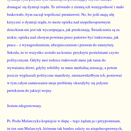
domagać się dymisji rządu. To zrównało z ziemią ich wiarygodność i mało
brakowało, bym zaczął współczuć premierowi. No, bo jeśli mają siłę
krzyczeć o dymisji rządu, to może opieka nad niepełnosprawnym
dzieckiem nie jest tak wyczerpująca, jak przekonują. Świadczenia są za
niskie, opieka nad chorym powinna przez państwo być traktowana, jak
praca – z wynagrodzeniem, ubezpieczeniem i prawem do emerytury.
Szkoda, że to wszystko zostało na koniec przykryte postulatami czysto
politycznymi. Gdyby moi rodzice traktowali mnie jak taran do
wyważania drzwi, gdyby robiliby ze mnie medialną sensację, a potem
jeszcze wygłaszali polityczne manifesty, znienawidziłbym ich, ponieważ
w tym całym zamieszaniu moje problemy okazałyby się jedynie
pretekstem do jakiejś wojny.
Jestem zdegustowany.
Ps. Posła Mularczyka kopnijcie w dupę – tego żądam ja i przypominam,
że ten sam Mularczyk, któremu tak bardzo zależy na niepełnosprawnych,