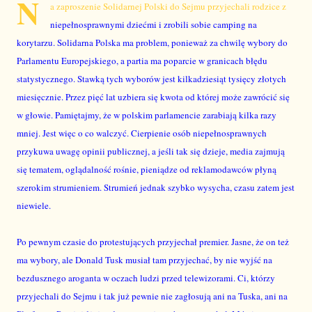
N
a zaproszenie Solidarnej Polski do Sejmu przyjechali rodzice z
niepełnosprawnymi dziećmi i zrobili sobie camping na
korytarzu. Solidarna Polska ma problem, ponieważ za chwilę wybory do
Parlamentu Europejskiego, a partia ma poparcie w granicach błędu
statystycznego. Stawką tych wyborów jest kilkadziesiąt tysięcy złotych
miesięcznie. Przez pięć lat uzbiera się kwota od której może zawrócić się
w głowie. Pamiętajmy, że w polskim parlamencie zarabiają kilka razy
mniej. Jest więc o co walczyć. Cierpienie osób niepełnosprawnych
przykuwa uwagę opinii publicznej, a jeśli tak się dzieje, media zajmują
się tematem, oglądalność rośnie, pieniądze od reklamodawców płyną
szerokim strumieniem. Strumień jednak szybko wysycha, czasu zatem jest
niewiele.
Po pewnym czasie do protestujących przyjechał premier. Jasne, że on też
ma wybory, ale Donald Tusk musiał tam przyjechać, by nie wyjść na
bezdusznego aroganta w oczach ludzi przed telewizorami. Ci, którzy
przyjechali do Sejmu i tak już pewnie nie zagłosują ani na Tuska, ani na