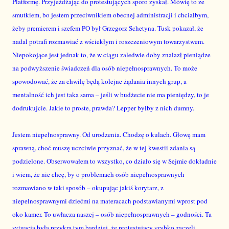
Platformę. Przyjeżdżając do protestujących sporo zyskał. Mówię to ze
smutkiem, bo jestem przeciwnikiem obecnej administracji i chciałbym,
żeby premierem i szefem PO był Grzegorz Schetyna. Tusk pokazał, że
nadal potrafi rozmawiać z wściekłym i roszczeniowym towarzystwem.
Niepokojące jest jednak to, że w ciągu zaledwie doby znalazł pieniądze
na podwyższenie świadczeń dla osób niepełnosprawnych. To może
spowodować, że za chwilę będą kolejne żądania innych grup, a
mentalność ich jest taka sama – jeśli w budżecie nie ma pieniędzy, to je
dodrukujcie. Jakie to proste, prawda? Lepper byłby z nich dumny.
Jestem niepełnosprawny. Od urodzenia. Chodzę o kulach. Głowę mam
sprawną, choć muszę uczciwie przyznać, że w tej kwestii zdania są
podzielone. Obserwowałem to wszystko, co działo się w Sejmie dokładnie
i wiem, że nie chcę, by o problemach osób niepełnosprawnych
rozmawiano w taki sposób – okupując jakiś korytarz, z
niepełnosprawnymi dziećmi na materacach podstawianymi wprost pod
oko kamer. To uwłacza naszej – osób niepełnosprawnych – godności. Ta
sytuacja była przykra tym bardziej, że protestujący szybko zaczęli