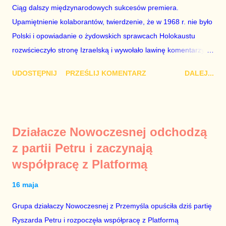
zupełnie nieheroicznym, a często wręcz znikomym działaniom
Ciąg dalszy międzynarodowych sukcesów premiera.
po stronie „Solidarności” w tamtych trudnych czasach. Lech
Upamiętnienie kolaborantów, twierdzenie, że w 1968 r. nie było
Kaczyński / fot. autor nieznany. Plan jest taki, aby zastąpić
Polski i opowiadanie o żydowskich sprawcach Holokaustu
Lecha Wałęs...
rozwścieczyło stronę Izraelską i wywołało lawinę komentarzy w
Monachium, gdzie Mateusz Morawiecki opowiadał te brednie.
UDOSTĘPNIJ
PRZEŚLIJ KOMENTARZ
DALEJ...
Dodajmy do tego jeszcze odmowę wojewody dotyczącą
włączenia syren w Warszawie w rocznicę wybuchu powstania w
getcie i mamy wystarczająco obszerny materiał, aby domagać
się dymisji Rady Ministrów. „Schetyna ma problem, bo idzie do
Działacze Nowoczesnej odchodzą
centrum, a PiS już tam jest” – mówili komentatorzy po zamianie
z partii Petru i zaczynają
Szydło na Morawieckiego. Jak zwykle mieli rację. Tej nocy rząd
współpracę z Platformą
nie pójdzie spać. Do jutrzejszego poranka muszą znaleźć
Żyda, który mordował Polaków lub innych Żydów oraz jego
16 maja
życiorys i zdjęcie. Mile widziane są też powiązania tego
zwyrodnialca z politykami PO. Bez tego, udział polityków PiS w
Grupa działaczy Nowoczesnej z Przemyśla opuściła dziś partię
porannych programach nie ma sensu. Jeszcze ze trzy dni
Ryszarda Petru i rozpoczęła współpracę z Platformą