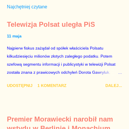
Najchętniej czytane
Telewizja Polsat uległa PiS
11 maja
Najpierw fiskus zażądał od spółek właściciela Polsatu
kilkudziesięciu milionów złotych zaległego podatku. Potem
szefową segmentu informacji i publicystyki w telewizji Polsat
została znana z prawicowych odchyleń Dorota Gawryluk.
Wczoraj gościem Polsat News była Julia Przyłębska –
UDOSTĘPNIJ
1 KOMENTARZ
DALEJ...
marionetka partii rządzącej, żona agenta SB, który jest obecnie
ambasadorem Polski w Berlinie, niby prezes niby Trybunału
konstytucyjnego. To znak, że Gawryluk starannie wykonała
zalecenia płynące z siedziby PiS, ponieważ Przyłębska bywa
Premier Morawiecki narobił nam
tylko tam, gdzie nie ma trudnych pytań. Taki obrót spraw
wstydu w Berlinie i Monachium
przyjmuję ze smutkiem. Właściciela Polsatu – Zygmunta