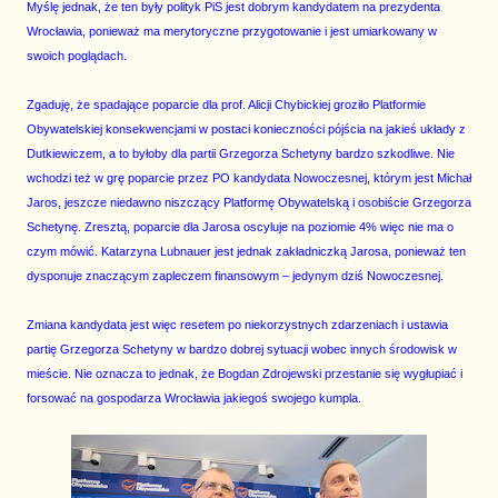
Myślę jednak, że ten były polityk PiS jest dobrym kandydatem na prezydenta
Wrocławia, ponieważ ma merytoryczne przygotowanie i jest umiarkowany w
swoich poglądach.
Zgaduję, że spadające poparcie dla prof. Alicji Chybickiej groziło Platformie
Obywatelskiej konsekwencjami w postaci konieczności pójścia na jakieś układy z
Dutkiewiczem, a to byłoby dla partii Grzegorza Schetyny bardzo szkodliwe. Nie
wchodzi też w grę poparcie przez PO kandydata Nowoczesnej, którym jest Michał
Jaros, jeszcze niedawno niszczący Platformę Obywatelską i osobiście Grzegorza
Schetynę. Zresztą, poparcie dla Jarosa oscyluje na poziomie 4% więc nie ma o
czym mówić. Katarzyna Lubnauer jest jednak zakładniczką Jarosa, ponieważ ten
dysponuje znaczącym zapleczem finansowym – jedynym dziś Nowoczesnej.
Zmiana kandydata jest więc resetem po niekorzystnych zdarzeniach i ustawia
partię Grzegorza Schetyny w bardzo dobrej sytuacji wobec innych środowisk w
mieście. Nie oznacza to jednak, że Bogdan Zdrojewski przestanie się wygłupiać i
forsować na gospodarza Wrocławia jakiegoś swojego kumpla.