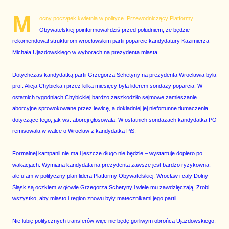
M
ocny początek kwietnia w polityce. Przewodniczący Platformy
Obywatelskiej poinformował dziś przed południem, że będzie
rekomendował strukturom wrocławskim partii poparcie kandydatury Kazimierza
Michała Ujazdowskiego w wyborach na prezydenta miasta.
Dotychczas kandydatką partii Grzegorza Schetyny na prezydenta Wrocławia była
prof. Alicja Chybicka i przez kilka miesięcy była liderem sondaży poparcia. W
ostatnich tygodniach Chybickiej bardzo zaszkodziło sejmowe zamieszanie
aborcyjne sprowokowane przez lewicę, a dokładniej jej niefortunne tłumaczenia
dotyczące tego, jak ws. aborcji głosowała. W ostatnich sondażach kandydatka PO
remisowała w walce o Wrocław z kandydatką PiS.
Formalnej kampanii nie ma i jeszcze długo nie będzie – wystartuje dopiero po
wakacjach. Wymiana kandydata na prezydenta zawsze jest bardzo ryzykowna,
ale ufam w polityczny plan lidera Platformy Obywatelskiej. Wrocław i cały Dolny
Śląsk są oczkiem w głowie Grzegorza Schetyny i wiele mu zawdzięczają. Zrobi
wszystko, aby miasto i region znowu były matecznikami jego partii.
Nie lubię politycznych transferów więc nie będę gorliwym obrońcą Ujazdowskiego.