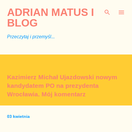
Przejdź do głównej zawartości
ADRIAN MATUS I
BLOG
Przeczytaj i przemyśl...
Kazimierz Michał Ujazdowski nowym
kandydatem PO na prezydenta
Wrocławia. Mój komentarz
03 kwietnia