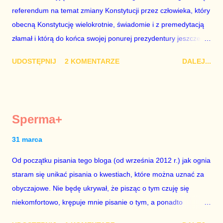
referendum na temat zmiany Konstytucji przez człowieka, który
chciało mu przejść przez gardło pochwalenie gospodarczej
obecną Konstytucję wielokrotnie, świadomie i z premedytacją
sytuacji naszego kraju z lat 2007-2015. Bardzo to małe i
złamał i którą do końca swojej ponurej prezydentury jeszcze
smutne – niegodne premiera polskiego rządu. Generalnie, M...
nie raz złamie. Nie wezmę udziału w referendum nawet, gdyby
UDOSTĘPNIJ
2 KOMENTARZE
DALEJ...
trwało pół roku, lokal do głosowania znajdował się w
„Biedronce” albo w „Lidlu”, a za udział w głosowaniu dawano
zimne piwo. Andrzej Duda chce kosztem ok. 150 mln zł z
pieniędzy nas wszystkich dodać sobie znaczenia. Nie ma na to
Sperma+
mojej zgody. Prezydent Andrzej Duda zapowiedział, że złoży do
Senatu wniosek o dwudniowe referendum, które miałoby odbyć
31 marca
się w dniach 10-11 listopada 2018 roku. Nikt tego referendum
Od początku pisania tego bloga (od września 2012 r.) jak ognia
nie chce – ani partia rządząca, ani partie opozycyjne. Jeśli w
staram się unikać pisania o kwestiach, które można uznać za
siedzibie PiS zapadnie decyzja, aby głosować zgodnie z wolą
obyczajowe. Nie będę ukrywał, że pisząc o tym czuję się
Dudy, obowiązkiem każdego przyzwoitego człowieka i
niekomfortowo, krępuje mnie pisanie o tym, a ponadto
szanującego podstawowe reguły demokraty jest takie
uważam, że polityka, a zwłaszcza polityka poważna, oparta na
referendum zbojkotować. W procedurze zmiany Konstytu...