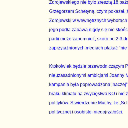
Zdrojewskiego nie było zresztą 18 paź
Grzegorzem Schetyną, czym pokazał, że 
Zdrojewski w wewnętrznych wyborach ni
jego podła zabawa nigdy się nie skończ
partii może zapomnieć, skoro po 2-3 d
zaprzyjaźnionych mediach płakać "nie 
Ktokolwiek będzie przewodniczącym PO 
nieuzasadnionymi ambicjami Joanny M
kampania była poprowadzona inaczej” ś
braku klimatu na zwycięstwo KO i nie 
polityków. Stwierdzenie Muchy, że „Sc
politycznej i osobistej niedojrzałości.