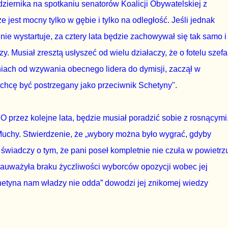
dziernika na spotkaniu senatorów Koalicji Obywatelskiej z
jest mocny tylko w gębie i tylko na odległość. Jeśli jednak
e wystartuje, za cztery lata będzie zachowywał się tak samo i
y. Musiał zresztą usłyszeć od wielu działaczy, że o fotelu szefa
niach od wzywania obecnego lidera do dymisji, zaczął w
chcę być postrzegany jako przeciwnik Schetyny".
przez kolejne lata, będzie musiał poradzić sobie z rosnącymi
uchy. Stwierdzenie, że „wybory można było wygrać, gdyby
wiadczy o tym, że pani poseł kompletnie nie czuła w powietrz
zauważyła braku życzliwości wyborców opozycji wobec jej
hetyna nam władzy nie odda” dowodzi jej znikomej wiedzy