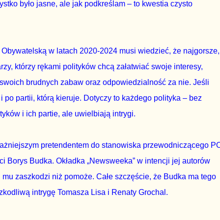
tko było jasne, ale jak podkreślam – to kwestia czysto
 Obywatelską w latach 2020-2024 musi wiedzieć, że najgorsze,
arzy, którzy rękami polityków chcą załatwiać swoje interesy,
 swoich brudnych zabaw oraz odpowiedzialność za nie. Jeśli
i po partii, którą kieruje. Dotyczy to każdego polityka – bez
ków i ich partie, ale uwielbiają intrygi.
ważniejszym pretendentem do stanowiska przewodniczącego P
ści Borys Budka. Okładka „Newsweeka” w intencji jej autorów
 mu zaszkodzi niż pomoże. Całe szczęście, że Budka ma tego
zkodliwą intrygę Tomasza Lisa i Renaty Grochal.