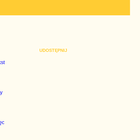
UDOSTĘPNIJ
kst
zy
ięc