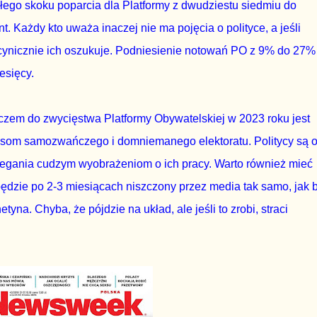
głego skoku poparcia dla Platformy z dwudziestu siedmiu do
t. Każdy kto uważa inaczej nie ma pojęcia o polityce, a jeśli
cynicznie ich oszukuje. Podniesienie notowań PO z 9% do 27%
esięcy.
czem do zwycięstwa Platformy Obywatelskiej w 2023 roku jest
rysom samozwańczego i domniemanego elektoratu. Politycy są 
ulegania cudzym wyobrażeniom o ich pracy. Warto również mieć
dzie po 2-3 miesiącach niszczony przez media tak samo, jak b
tyna. Chyba, że pójdzie na układ, ale jeśli to zrobi, straci