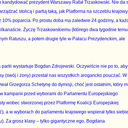
n kandydować prezydent Warszawy Rafał Trzaskowski. Nie da s
ądzać stolicą i partią taką, jak Platforma na szczeblu krajow
niż 10% poparcia. Po prostu doba ma zaledwie 24 godziny, a każ
j kilkanaście. Życzę Trzaskowskiemu (którego dwa tygodnie temu
nym Ratuszu, a potem drugie tyle w Pałacu Prezydenckim, ale
partii wystartuje Bogdan Zdrojewski. Oczywiście nie po to, aby
osy (swój i żony) przestał nas wszystkich arogancko pouczać. W
ał Grzegorza Schetynę do dymisji, choć jest ostatnim, który 
 w kampanii przed wyborami do Parlamentu Europejskiego
sty wobec stworzonej przez Platformę Koalicji Europejskiej
ść), a w wyborach do parlamentu krajowego wspierał tylko siebie
u). Za grosz klasy – tylko gigantyczne ego. Bogdana