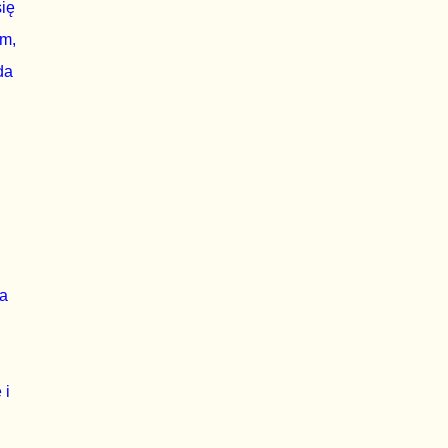
ię
ym,
da
ma
 i