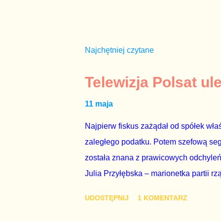
Najchętniej czytane
Telewizja Polsat ul
11 maja
Najpierw fiskus zażądał od spółek właś
zaległego podatku. Potem szefową segme
została znana z prawicowych odchyleń
Julia Przyłębska – marionetka partii rz
ambasadorem Polski w Berlinie, niby p
UDOSTĘPNIJ
1 KOMENTARZ
Gawryluk starannie wykonała zaleceni
tylko tam, gdzie nie ma trudnych pytań