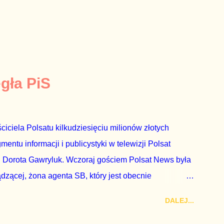
egła PiS
ciciela Polsatu kilkudziesięciu milionów złotych
ntu informacji i publicystyki w telewizji Polsat
 Dorota Gawryluk. Wczoraj gościem Polsat News była
ądzącej, żona agenta SB, który jest obecnie
rezes niby Trybunału konstytucyjnego. To znak, że
DALEJ...
a płynące z siedziby PiS, ponieważ Przyłębska bywa
. Taki obrót spraw przyjmuję ze smutkiem. Właściciela