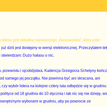
 tekstu jest okładka najnowszego „Newsweeka”, który jutro
 już dziś jest dostępny w wersji elektronicznej. Przeczytałem te
 stwierdzam: Dużo hałasu o nic.
u, przewrotu i ojcobójstwa. Kadencja Grzegorza Schetyny końc
ne od samego jej początku. Nie powinna być ani skracana, ani
 czy wybór lidera na kolejne cztery lata odbędzie się w grudniu
olityce od 18 grudnia do 10 stycznia i tak nic się nie dzieję, w
ewnętrznymi wyborami w grudniu, aby po powrocie ze