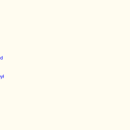
od
ył