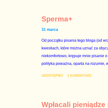
mojej zgody. Prezydent Andrzej Duda 
dwudniowe referendum, które miałoby o
tego referendum nie chce – ani partia r
Sperma+
zapadnie decyzja, aby głosować zgod
31 marca
człowieka i szanującego podstawowe r
procedurze zmiany Konstytu...
Od początku pisania tego bloga (od wrz
kwestiach, które można uznać za obycz
niekomfortowo, krępuje mnie pisanie o
polityka poważna, oparta na rozumie, 
łóżkowych trzymać się jak najdalej, po
UDOSTĘPNIJ
1 KOMENTARZ
powinny pozostać prywatne. Gdy jedna
seksaferze z udziałem prominentnego po
drugiej osoby w państwie, sprawy prywat
prawdziwe – zagrażają interesowi publ
Wpłacali pieniądze