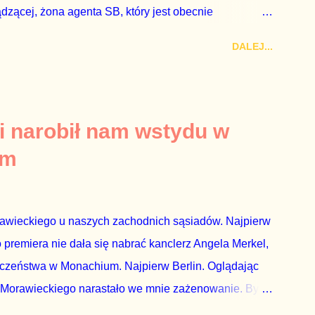
ądzącej, żona agenta SB, który jest obecnie
rezes niby Trybunału konstytucyjnego. To znak, że
DALEJ...
a płynące z siedziby PiS, ponieważ Przyłębska bywa
. Taki obrót spraw przyjmuję ze smutkiem. Właściciela
za absolutnego geniusza biznesu, któremu konkurenci
tne, że znowu dał się złamać partii Jarosława
i narobił nam wstydu w
ż tak się stało. Na kilka tygodni przed
um
nymi do biur Solorza politycy PiS wysłali Agencję
dni później...
rawieckiego u naszych zachodnich sąsiadów. Najpierw
premiera nie dała się nabrać kanclerz Angela Merkel,
eczeństwa w Monachium. Najpierw Berlin. Oglądając
 Morawieckiego narastało we mnie zażenowanie. Było
wiadomie kłamie mówiąc, że polskie sądy pracują