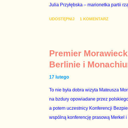
Julia Przyłębska – marionetka partii rz
ambasadorem Polski w Berlinie, niby p
UDOSTĘPNIJ
1 KOMENTARZ
Gawryluk starannie wykonała zaleceni
tylko tam, gdzie nie ma trudnych pytań
Polsatu – Zygmunta Solorza - uważam 
z TVP i TVN nie dorastają do pięt. Smu
Premier Morawieck
Kaczyńskiego. Znowu, bo w 2007 roku te
Berlinie i Monachi
przedterminowymi wyborami parlamentar
17 lutego
Bezpieczeństwa Wewnętrznego, a kilka 
To nie była dobra wizyta Mateusza Mo
na bzdury opowiadane przez polskiego 
a potem uczestnicy Konferencji Bezpi
wspólną konferencję prasową Merkel i
mi przykro, że premier mojego kraju ś