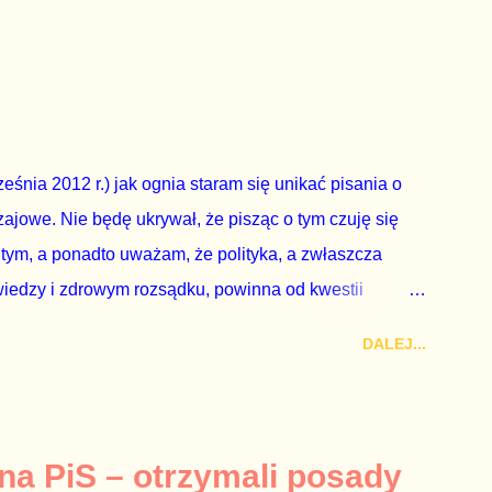
zapowiedział, że złoży do Senatu wniosek o
dbyć się w dniach 10-11 listopada 2018 roku. Nikt
ządząca, ani partie opozycyjne. Jeśli w siedzibie PiS
nie z wolą Dudy, obowiązkiem każdego przyzwoitego
eguły demokraty jest takie referendum zbojkotować. W
eśnia 2012 r.) jak ognia staram się unikać pisania o
ajowe. Nie będę ukrywał, że pisząc o tym czuję się
 tym, a ponadto uważam, że polityka, a zwłaszcza
wiedzy i zdrowym rozsądku, powinna od kwestii
nieważ polityka to sprawy publiczne, a sprawy intymne
DALEJ...
k na światło dzienne wypływają informacje o
lityka partii rządzącej i – przynajmniej formalnie –
ne nie tylko stają się publiczne, ale też – jeśli są
icznemu całego państwa. Zastrzeżenie „jeśli są
 na PiS – otrzymali posady