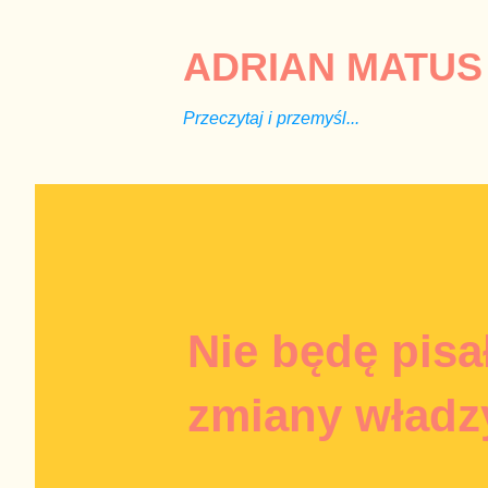
ADRIAN MATUS 
Przeczytaj i przemyśl...
Nie będę pisa
zmiany władz