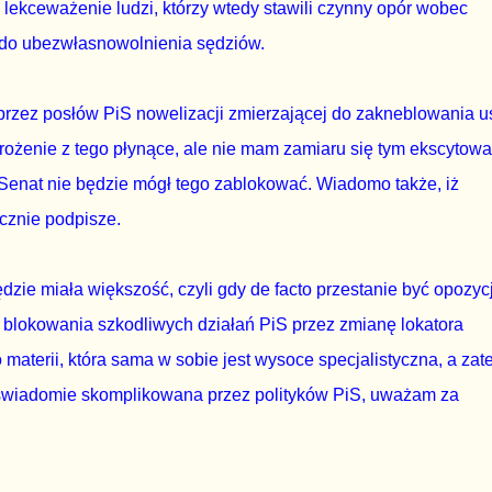
 lekceważenie ludzi, którzy wtedy stawili czynny opór wobec
h do ubezwłasnowolnienia sędziów.
 przez posłów PiS nowelizacji zmierzającej do zakneblowania u
ożenie z tego płynące, ale nie mam zamiaru się tym ekscytowa
Senat nie będzie mógł tego zablokować. Wiadomo także, iż
cznie podpisze.
zie miała większość, czyli gdy de facto przestanie być opozyc
 blokowania szkodliwych działań PiS przez zmianę lokatora
materii, która sama w sobie jest wysoce specjalistyczna, a za
świadomie skomplikowana przez polityków PiS, uważam za