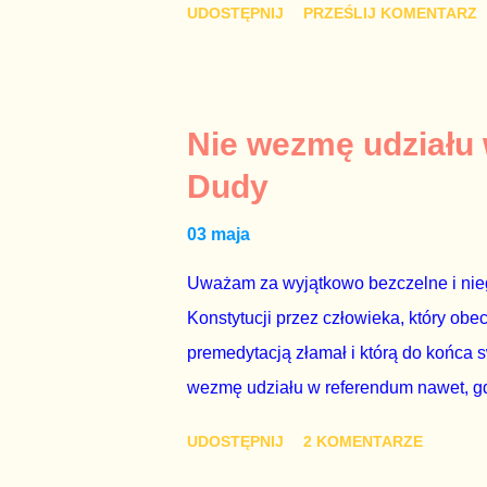
UDOSTĘPNIJ
PRZEŚLIJ KOMENTARZ
najwolniej w Europie, a prawda jest t
brednie, że Polska może być motorem w
jakby rower miał ciągnąć samochód cię
tym i porównał PKB Polski i Hiszpanii,
Nie wezmę udziału
pewnie dlatego, że nie chciało mu prz
Dudy
naszego kraju z lat 2007-2015. Bardzo
03 maja
rządu. Generalnie, M...
Uważam za wyjątkowo bezczelne i nie
Konstytucji przez człowieka, który obe
premedytacją złamał i którą do końca s
wezmę udziału w referendum nawet, gdy
się w „Biedronce” albo w „Lidlu”, a z
UDOSTĘPNIJ
2 KOMENTARZE
chce kosztem ok. 150 mln zł z pienięd