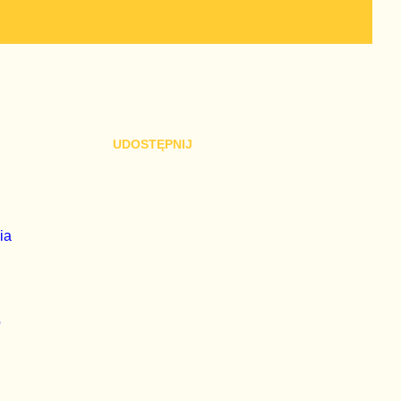
UDOSTĘPNIJ
ia
o