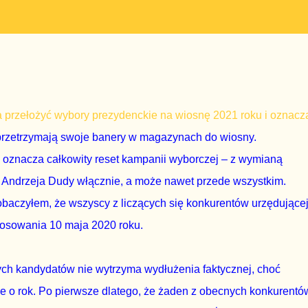
ożna przełożyć wybory prezydenckie na wiosnę 2021 roku i oznacz
i przetrzymają swoje banery w magazynach do wiosny.
k oznacza całkowity reset kampanii wyborczej – z wymianą
 Andrzeja Dudy włącznie, a może nawet przede wszystkim.
obaczyłem, że wszyscy z liczących się konkurentów urzędujące
głosowania 10 maja 2020 roku.
ch kandydatów nie wytrzyma wydłużenia faktycznej, choć
e o rok. Po pierwsze dlatego, że żaden z obecnych konkurentó