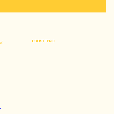
UDOSTĘPNIJ
ać
j
w