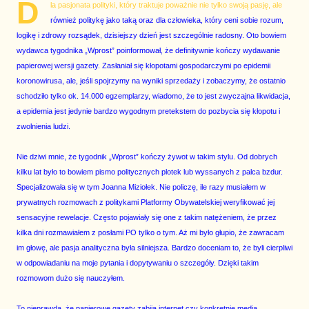
D
la pasjonata polityki, który traktuje poważnie nie tylko swoją pasję, ale
również politykę jako taką oraz dla człowieka, który ceni sobie rozum,
logikę i zdrowy rozsądek, dzisiejszy dzień jest szczególnie radosny. Oto bowiem
wydawca tygodnika „Wprost” poinformował, że definitywnie kończy wydawanie
papierowej wersji gazety. Zasłaniał się kłopotami gospodarczymi po epidemii
koronowirusa, ale, jeśli spojrzymy na wyniki sprzedaży i zobaczymy, że ostatnio
schodziło tylko ok. 14.000 egzemplarzy, wiadomo, że to jest zwyczajna likwidacja,
a epidemia jest jedynie bardzo wygodnym pretekstem do pozbycia się kłopotu i
zwolnienia ludzi.
Nie dziwi mnie, że tygodnik „Wprost” kończy żywot w takim stylu. Od dobrych
kilku lat było to bowiem pismo politycznych plotek lub wyssanych z palca bzdur.
Specjalizowała się w tym Joanna Miziołek. Nie policzę, ile razy musiałem w
prywatnych rozmowach z politykami Platformy Obywatelskiej weryfikować jej
sensacyjne rewelacje. Często pojawiały się one z takim natężeniem, że przez
kilka dni rozmawiałem z posłami PO tylko o tym. Aż mi było głupio, że zawracam
im głowę, ale pasja analityczna była silniejsza. Bardzo doceniam to, że byli cierpliwi
w odpowiadaniu na moje pytania i dopytywaniu o szczegóły. Dzięki takim
rozmowom dużo się nauczyłem.
To nieprawda, że papierowe gazety zabija internet czy konkretnie media