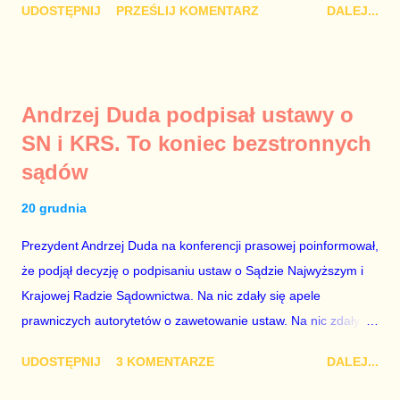
UDOSTĘPNIJ
PRZEŚLIJ KOMENTARZ
DALEJ...
polityków PO na ten temat. Pokazanie kilkunastu przypadków
powinno wstrząsnąć opinią publiczną, a prokuratura powinna
natychmiast wszcząć śledztwo. Mechanizm opisany na
konferencji jest prosty. Określone osoby wpłacają pieniądze na
Andrzej Duda podpisał ustawy o
PiS, a następnie uzyskują stanowiska w spółkach Skarbu
SN i KRS. To koniec bezstronnych
Państwa ze względu na to, że partia PiS obsadziła zarządy
sądów
tych spółek i wymienia profesjonalistów na kadry partyjne.
Mamy tutaj do czynienia nie ze zjawiskiem jednostkowym,
20 grudnia
które zawsze może się zdarzyć, a polegającym na tym, że
osoba z kwalifikacjami wpłaca na partię polityczną, a następnie
Prezydent Andrzej Duda na konferencji prasowej poinformował,
obejmuje prace w spółce, która jest zarządzana pośrednio
że podjął decyzję o podpisaniu ustaw o Sądzie Najwyższym i
przez ta partię. Przeciwnie. Przedstawienie pierwszej gr...
Krajowej Radzie Sądownictwa. Na nic zdały się apele
prawniczych autorytetów o zawetowanie ustaw. Na nic zdały
się analizy, z których wynikało, że podpisanie tych ustaw
UDOSTĘPNIJ
3 KOMENTARZE
DALEJ...
ostatecznie zniszczy niezależność sądów od woli polityków. To
smutny dzień w historii Polski. Andrzej Duda kosztem nas