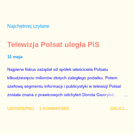
Najchętniej czytane
Telewizja Polsat uległa PiS
11 maja
Najpierw fiskus zażądał od spółek właściciela Polsatu
kilkudziesięciu milionów złotych zaległego podatku. Potem
szefową segmentu informacji i publicystyki w telewizji Polsat
została znana z prawicowych odchyleń Dorota Gawryluk.
Wczoraj gościem Polsat News była Julia Przyłębska –
UDOSTĘPNIJ
1 KOMENTARZ
DALEJ...
marionetka partii rządzącej, żona agenta SB, który jest obecnie
ambasadorem Polski w Berlinie, niby prezes niby Trybunału
konstytucyjnego. To znak, że Gawryluk starannie wykonała