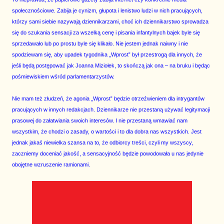
społecznościowe. Zabija je cynizm, głupota i lenistwo ludzi w nich pracujących,
którzy sami siebie nazywają dziennikarzami, choć ich dziennikarstwo sprowadza
się do szukania sensacji za wszelką cenę i pisania infantylnych bajek byle się
sprzedawało lub po prostu byle się klikało. Nie jestem jednak naiwny i nie
spodziewam się, aby upadek tygodnika „Wprost” był przestrogą dla innych, że
jeśli będą postępować jak Joanna Miziołek, to skończą jak ona – na bruku i będąc
pośmiewiskiem wśród parlamentarzystów.
Nie mam też złudzeń, że agonia „Wprost” będzie otrzeźwieniem dla intrygantów
pracujących w innych redakcjach. Dziennikarze nie przestaną używać legitymacji
prasowej do załatwiania swoich interesów. I nie przestaną wmawiać nam
wszystkim, że chodzi o zasady, o wartości i to dla dobra nas wszystkich. Jest
jednak jakaś niewielka szansa na to, że odbiorcy treści, czyli my wszyscy,
zaczniemy doceniać jakość, a sensacyjność będzie powodowała u nas jedynie
obojętne wzruszenie ramionami.