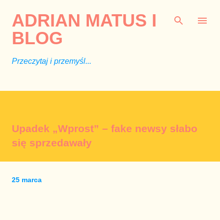
Przejdź do głównej zawartości
ADRIAN MATUS I
BLOG
Przeczytaj i przemyśl...
Upadek „Wprost” – fake newsy słabo
się sprzedawały
25 marca