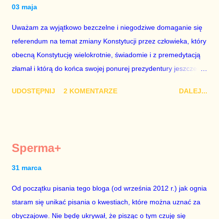
samochód ciężarowy. Premier Morawiecki nie poprzestał
03 maja
jednak na tym i porównał PKB Polski i Hiszpanii, ale – uwaga –
Uważam za wyjątkowo bezczelne i niegodziwe domaganie się
z roku 1951, czyli czasów stalinizmu. To pewnie dlatego, że nie
referendum na temat zmiany Konstytucji przez człowieka, który
chciało mu przejść przez gardło pochwalenie gospodarczej
obecną Konstytucję wielokrotnie, świadomie i z premedytacją
sytuacji naszego kraju z lat 2007-2015. Bardzo to małe i
złamał i którą do końca swojej ponurej prezydentury jeszcze
smutne – niegodne premiera polskiego rządu. Generalnie, M...
nie raz złamie. Nie wezmę udziału w referendum nawet, gdyby
UDOSTĘPNIJ
2 KOMENTARZE
DALEJ...
trwało pół roku, lokal do głosowania znajdował się w
„Biedronce” albo w „Lidlu”, a za udział w głosowaniu dawano
zimne piwo. Andrzej Duda chce kosztem ok. 150 mln zł z
pieniędzy nas wszystkich dodać sobie znaczenia. Nie ma na to
Sperma+
mojej zgody. Prezydent Andrzej Duda zapowiedział, że złoży do
Senatu wniosek o dwudniowe referendum, które miałoby odbyć
31 marca
się w dniach 10-11 listopada 2018 roku. Nikt tego referendum
Od początku pisania tego bloga (od września 2012 r.) jak ognia
nie chce – ani partia rządząca, ani partie opozycyjne. Jeśli w
staram się unikać pisania o kwestiach, które można uznać za
siedzibie PiS zapadnie decyzja, aby głosować zgodnie z wolą
obyczajowe. Nie będę ukrywał, że pisząc o tym czuję się