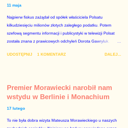
11 maja
Najpierw fiskus zażądał od spółek właściciela Polsatu
kilkudziesięciu milionów złotych zaległego podatku. Potem
szefową segmentu informacji i publicystyki w telewizji Polsat
została znana z prawicowych odchyleń Dorota Gawryluk.
Wczoraj gościem Polsat News była Julia Przyłębska –
UDOSTĘPNIJ
1 KOMENTARZ
DALEJ...
marionetka partii rządzącej, żona agenta SB, który jest obecnie
ambasadorem Polski w Berlinie, niby prezes niby Trybunału
konstytucyjnego. To znak, że Gawryluk starannie wykonała
zalecenia płynące z siedziby PiS, ponieważ Przyłębska bywa
Premier Morawiecki narobił nam
tylko tam, gdzie nie ma trudnych pytań. Taki obrót spraw
wstydu w Berlinie i Monachium
przyjmuję ze smutkiem. Właściciela Polsatu – Zygmunta
Solorza - uważam za absolutnego geniusza biznesu, któremu
17 lutego
konkurenci z TVP i TVN nie dorastają do pięt. Smutne, że
To nie była dobra wizyta Mateusza Morawieckiego u naszych
znowu dał się złamać partii Jarosława Kaczyńskiego. Znowu,