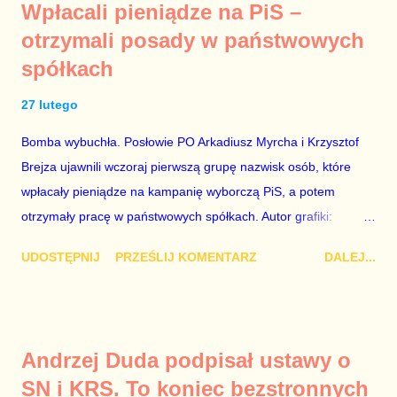
Wpłacali pieniądze na PiS –
o seksaferze z udziałem prominentnego polityka partii
otrzymali posady w państwowych
rządzącej i – przynajmniej formalnie – drugiej osoby w
spółkach
państwie, sprawy prywatne nie tylko stają się publiczne, ale też
– jeśli są prawdziwe – zagrażają interesowi publicznemu
27 lutego
całego państwa. Zastrzeżenie „jeśli są prawdziwe” jest
konieczne, ponieważ mamy do czynienia z medium o
Bomba wybuchła. Posłowie PO Arkadiusz Myrcha i Krzysztof
wyjątkowo wątpliwej reputacji, ale mimo upływu czasu,
Brejza ujawnili wczoraj pierwszą grupę nazwisk osób, które
informacje nie zostały w żaden sposób zdementowane, a
wpłacały pieniądze na kampanię wyborczą PiS, a potem
oskarżany polityk milczy. Tygod...
otrzymały pracę w państwowych spółkach. Autor grafiki:
Damian Kujawa Mało kto zauważył konferencję prasową
UDOSTĘPNIJ
PRZEŚLIJ KOMENTARZ
DALEJ...
polityków PO na ten temat. Pokazanie kilkunastu przypadków
powinno wstrząsnąć opinią publiczną, a prokuratura powinna
natychmiast wszcząć śledztwo. Mechanizm opisany na
konferencji jest prosty. Określone osoby wpłacają pieniądze na
Andrzej Duda podpisał ustawy o
PiS, a następnie uzyskują stanowiska w spółkach Skarbu
SN i KRS. To koniec bezstronnych
Państwa ze względu na to, że partia PiS obsadziła zarządy