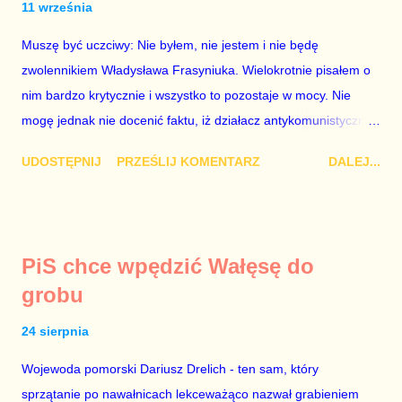
11 września
od początku (od lipcowych wet do poprzednich ustaw) chodziło
wyłącznie o jego władzę nad sądownictwem kosztem władzy
Muszę być uczciwy: Nie byłem, nie jestem i nie będę
Zbigniewa Ziobry. W poprzednich ustawach Ziobro miał 100%
zwolennikiem Władysława Frasyniuka. Wielokrotnie pisałem o
władzy nad sądami, a Duda 0%. W nowych ustawach Ziobro
nim bardzo krytycznie i wszystko to pozostaje w mocy. Nie
ma 90...
mogę jednak nie docenić faktu, iż działacz antykomunistycznej
opozycji z czasów PRL-u – po trzech latach analitycznego
UDOSTĘPNIJ
PRZEŚLIJ KOMENTARZ
DALEJ...
błądzenia – przejrzał na oczy i zrozumiał polityczną
rzeczywistość fundamentalną jak to, że 2+2=4. Doceniam to,
cieszę się i dziękuję za trzeźwy osąd. Doradcą Roberta
Biedronia jest Jakub Bierzyński. To były doradca Ryszarda
PiS chce wpędzić Wałęsę do
Petru znany z nienawiści do Platformy Obywatelskiej. Być
grobu
może nienawiść ta ma swe źródło w tym, że chciał być doradcą
Grzegorza Schetyny, a lider PO wyrzucił go za drzwi, jak lata
24 sierpnia
temu ówczesny szef partii Donald Tusk wyrzucił za drzwi Eryka
Wojewoda pomorski Dariusz Drelich - ten sam, który
Mistewicza. Nie wiem. Faktem jest, że Biedroń szkaluje
sprzątanie po nawałnicach lekceważąco nazwał grabieniem
Koalicję Obywatelską i – tak samo jak kiedyś Petru – ogłasza,