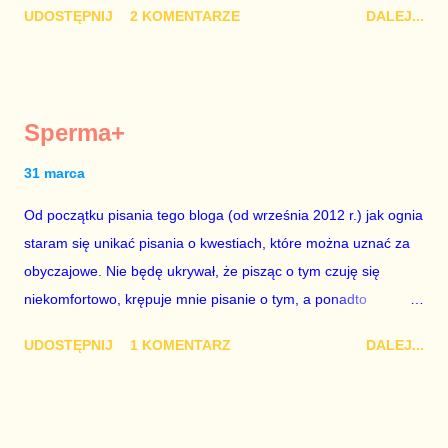
UDOSTĘPNIJ
2 KOMENTARZE
DALEJ...
trwało pół roku, lokal do głosowania znajdował się w
„Biedronce” albo w „Lidlu”, a za udział w głosowaniu dawano
zimne piwo. Andrzej Duda chce kosztem ok. 150 mln zł z
pieniędzy nas wszystkich dodać sobie znaczenia. Nie ma na to
Sperma+
mojej zgody. Prezydent Andrzej Duda zapowiedział, że złoży do
Senatu wniosek o dwudniowe referendum, które miałoby odbyć
31 marca
się w dniach 10-11 listopada 2018 roku. Nikt tego referendum
Od początku pisania tego bloga (od września 2012 r.) jak ognia
nie chce – ani partia rządząca, ani partie opozycyjne. Jeśli w
staram się unikać pisania o kwestiach, które można uznać za
siedzibie PiS zapadnie decyzja, aby głosować zgodnie z wolą
obyczajowe. Nie będę ukrywał, że pisząc o tym czuję się
Dudy, obowiązkiem każdego przyzwoitego człowieka i
niekomfortowo, krępuje mnie pisanie o tym, a ponadto
szanującego podstawowe reguły demokraty jest takie
uważam, że polityka, a zwłaszcza polityka poważna, oparta na
referendum zbojkotować. W procedurze zmiany Konstytu...
UDOSTĘPNIJ
1 KOMENTARZ
DALEJ...
rozumie, wiedzy i zdrowym rozsądku, powinna od kwestii
łóżkowych trzymać się jak najdalej, ponieważ polityka to
sprawy publiczne, a sprawy intymne powinny pozostać
prywatne. Gdy jednak na światło dzienne wypływają informacje