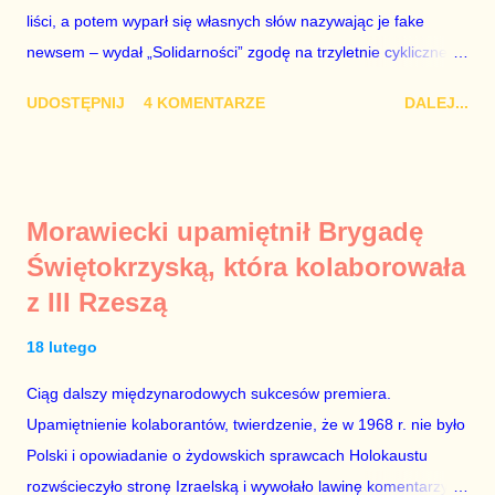
liści, a potem wyparł się własnych słów nazywając je fake
że chce być premierem. Grzegorz Schetyna nigdy tego nie
newsem – wydał „Solidarności” zgodę na trzyletnie cykliczne
robi. Szkalowanie Koalicji Obywatelskiej to droga donikąd, a
zgromadzenia w Gdańsku z okazji podpisania Porozumień
pr...
UDOSTĘPNIJ
4 KOMENTARZE
DALEJ...
Sierpniowych, co oznacza, że 31 sierpnia przed Stocznią
Gdańską nie będą mogły odbyć się alternatywne uroczystości z
udziałem Lecha Wałęsy oraz innych bohaterów wydarzeń z
1980 r. Proces usuwania Lecha Wałęsy z historii polskich
Morawiecki upamiętnił Brygadę
przemian demokratycznych 1989 r. trwa w Polsce od dawna.
Świętokrzyską, która kolaborowała
Ci, którzy przespali moment wielkiego narodowego zrywu albo
z III Rzeszą
po prostu nie mieli odwagi stanąć naprzeciw brutalnej machiny
komunistycznej represji, od lat starają umniejszać zasługi
18 lutego
prawdziwych bohaterów, aby dodać znaczenie własnym
zupełnie nieheroicznym, a często wręcz znikomym działaniom
Ciąg dalszy międzynarodowych sukcesów premiera.
po stronie „Solidarności” w tamtych trudnych czasach. Lech
Upamiętnienie kolaborantów, twierdzenie, że w 1968 r. nie było
Kaczyński / fot. autor nieznany. Plan jest taki, aby zastąpić
Polski i opowiadanie o żydowskich sprawcach Holokaustu
Lecha Wałęs...
rozwścieczyło stronę Izraelską i wywołało lawinę komentarzy w