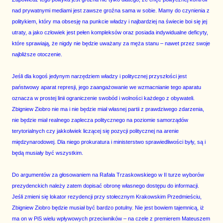
nad prywatnymi mediami jest zawsze groźna sama w sobie. Mamy do czynienia z
politykiem, który ma obsesję na punkcie władzy i najbardziej na świecie boi się jej
utraty, a jako człowiek jest pełen kompleksów oraz posiada indywidualne deficyty,
które sprawiają, że nigdy nie będzie uważany za męża stanu – nawet przez swoje
najbliższe otoczenie.
Jeśli dla kogoś jedynym narzędziem władzy i politycznej przyszłości jest
państwowy aparat represji, jego zaangażowanie we wzmacnianie tego aparatu
oznacza w prostej linii ograniczenie swobód i wolności każdego z obywateli.
Zbigniew Ziobro nie ma i nie będzie miał własnej partii z prawdziwego zdarzenia,
nie będzie miał realnego zaplecza politycznego na poziomie samorządów
terytorialnych czy jakkolwiek liczącej się pozycji politycznej na arenie
międzynarodowej. Dla niego prokuratura i ministerstwo sprawiedliwości były, są i
będą musiały być wszystkim.
Do argumentów za głosowaniem na Rafała Trzaskowskiego w II turze wyborów
prezydenckich należy zatem dopisać obronę własnego dostępu do informacji.
Jeśli zmieni się lokator rezydencji przy stołecznym Krakowskim Przedmieściu,
Zbigniew Ziobro będzie musiał być bardzo potulny. Nie jest bowiem tajemnicą, iż
ma on w PiS wielu wpływowych przeciwników – na czele z premierem Mateuszem