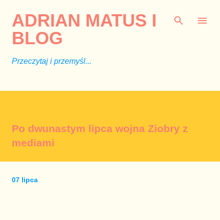
Przejdź do głównej zawartości
ADRIAN MATUS I
BLOG
Przeczytaj i przemyśl...
Po dwunastym lipca wojna Ziobry z
mediami
07 lipca