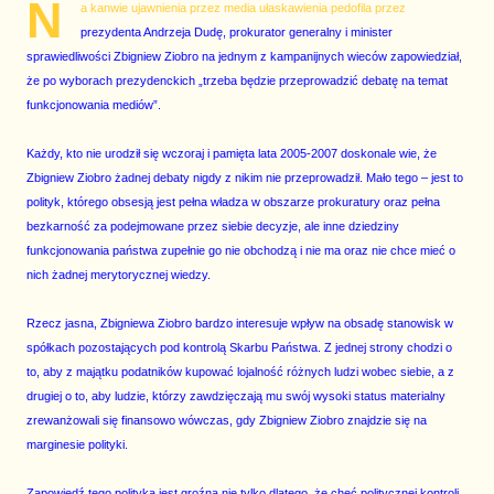
N
a kanwie ujawnienia przez media ułaskawienia pedofila przez
prezydenta Andrzeja Dudę, prokurator generalny i minister
sprawiedliwości Zbigniew Ziobro na jednym z kampanijnych wieców zapowiedział,
że po wyborach prezydenckich „trzeba będzie przeprowadzić debatę na temat
funkcjonowania mediów”.
Każdy, kto nie urodził się wczoraj i pamięta lata 2005-2007 doskonale wie, że
Zbigniew Ziobro żadnej debaty nigdy z nikim nie przeprowadził. Mało tego – jest to
polityk, którego obsesją jest pełna władza w obszarze prokuratury oraz pełna
bezkarność za podejmowane przez siebie decyzje, ale inne dziedziny
funkcjonowania państwa zupełnie go nie obchodzą i nie ma oraz nie chce mieć o
nich żadnej merytorycznej wiedzy.
Rzecz jasna, Zbigniewa Ziobro bardzo interesuje wpływ na obsadę stanowisk w
spółkach pozostających pod kontrolą Skarbu Państwa. Z jednej strony chodzi o
to, aby z majątku podatników kupować lojalność różnych ludzi wobec siebie, a z
drugiej o to, aby ludzie, którzy zawdzięczają mu swój wysoki status materialny
zrewanżowali się finansowo wówczas, gdy Zbigniew Ziobro znajdzie się na
marginesie polityki.
Zapowiedź tego polityka jest groźna nie tylko dlatego, że chęć politycznej kontroli