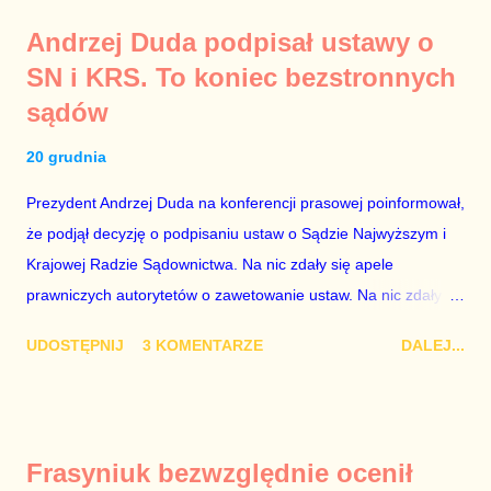
konferencji jest prosty. Określone osoby wpłacają pieniądze na
Andrzej Duda podpisał ustawy o
PiS, a następnie uzyskują stanowiska w spółkach Skarbu
SN i KRS. To koniec bezstronnych
Państwa ze względu na to, że partia PiS obsadziła zarządy
sądów
tych spółek i wymienia profesjonalistów na kadry partyjne.
Mamy tutaj do czynienia nie ze zjawiskiem jednostkowym,
20 grudnia
które zawsze może się zdarzyć, a polegającym na tym, że
osoba z kwalifikacjami wpłaca na partię polityczną, a następnie
Prezydent Andrzej Duda na konferencji prasowej poinformował,
obejmuje prace w spółce, która jest zarządzana pośrednio
że podjął decyzję o podpisaniu ustaw o Sądzie Najwyższym i
przez ta partię. Przeciwnie. Przedstawienie pierwszej gr...
Krajowej Radzie Sądownictwa. Na nic zdały się apele
prawniczych autorytetów o zawetowanie ustaw. Na nic zdały
się analizy, z których wynikało, że podpisanie tych ustaw
UDOSTĘPNIJ
3 KOMENTARZE
DALEJ...
ostatecznie zniszczy niezależność sądów od woli polityków. To
smutny dzień w historii Polski. Andrzej Duda kosztem nas
wszystkich zrobił piękny prezent świąteczny ministrowi
sprawiedliwości i prokuratorowi generalnemu Zbigniewowi
Frasyniuk bezwzględnie ocenił
Ziobro. Żenujące są tłumaczenia Dudy, że podpisał ustawy, bo