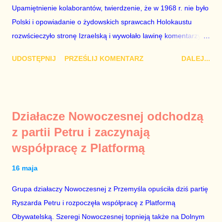
po stronie „Solidarności” w tamtych trudnych czasach. Lech
Upamiętnienie kolaborantów, twierdzenie, że w 1968 r. nie było
Kaczyński / fot. autor nieznany. Plan jest taki, aby zastąpić
Polski i opowiadanie o żydowskich sprawcach Holokaustu
Lecha Wałęs...
rozwścieczyło stronę Izraelską i wywołało lawinę komentarzy w
Monachium, gdzie Mateusz Morawiecki opowiadał te brednie.
UDOSTĘPNIJ
PRZEŚLIJ KOMENTARZ
DALEJ...
Dodajmy do tego jeszcze odmowę wojewody dotyczącą
włączenia syren w Warszawie w rocznicę wybuchu powstania w
getcie i mamy wystarczająco obszerny materiał, aby domagać
się dymisji Rady Ministrów. „Schetyna ma problem, bo idzie do
Działacze Nowoczesnej odchodzą
centrum, a PiS już tam jest” – mówili komentatorzy po zamianie
z partii Petru i zaczynają
Szydło na Morawieckiego. Jak zwykle mieli rację. Tej nocy rząd
współpracę z Platformą
nie pójdzie spać. Do jutrzejszego poranka muszą znaleźć
Żyda, który mordował Polaków lub innych Żydów oraz jego
16 maja
życiorys i zdjęcie. Mile widziane są też powiązania tego
zwyrodnialca z politykami PO. Bez tego, udział polityków PiS w
Grupa działaczy Nowoczesnej z Przemyśla opuściła dziś partię
porannych programach nie ma sensu. Jeszcze ze trzy dni
Ryszarda Petru i rozpoczęła współpracę z Platformą
sukcesów PiS na arenie międzynarodowej, a rządzący zaczną
Obywatelską. Szeregi Nowoczesnej topnieją także na Dolnym