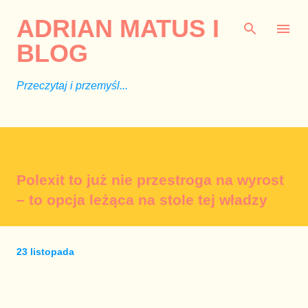
Przejdź do głównej zawartości
ADRIAN MATUS I
BLOG
Przeczytaj i przemyśl...
Polexit to już nie przestroga na wyrost
– to opcja leżąca na stole tej władzy
23 listopada