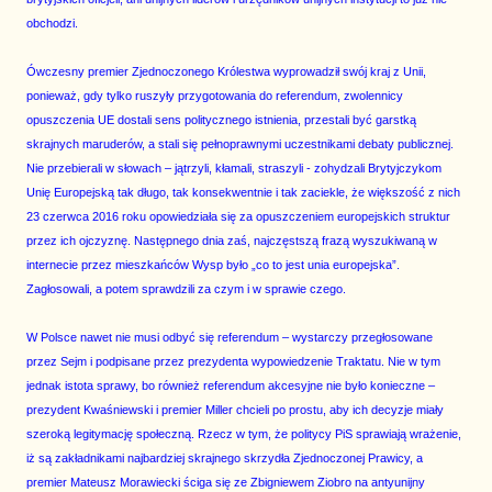
obchodzi.
Ówczesny premier Zjednoczonego Królestwa wyprowadził swój kraj z Unii,
ponieważ, gdy tylko ruszyły przygotowania do referendum, zwolennicy
opuszczenia UE dostali sens politycznego istnienia, przestali być garstką
skrajnych maruderów, a stali się pełnoprawnymi uczestnikami debaty publicznej.
Nie przebierali w słowach – jątrzyli, kłamali, straszyli - zohydzali Brytyjczykom
Unię Europejską tak długo, tak konsekwentnie i tak zaciekle, że większość z nich
23 czerwca 2016 roku opowiedziała się za opuszczeniem europejskich struktur
przez ich ojczyznę. Następnego dnia zaś, najczęstszą frazą wyszukiwaną w
internecie przez mieszkańców Wysp było „co to jest unia europejska”.
Zagłosowali, a potem sprawdzili za czym i w sprawie czego.
W Polsce nawet nie musi odbyć się referendum – wystarczy przegłosowane
przez Sejm i podpisane przez prezydenta wypowiedzenie Traktatu. Nie w tym
jednak istota sprawy, bo również referendum akcesyjne nie było konieczne –
prezydent Kwaśniewski i premier Miller chcieli po prostu, aby ich decyzje miały
szeroką legitymację społeczną. Rzecz w tym, że politycy PiS sprawiają wrażenie,
iż są zakładnikami najbardziej skrajnego skrzydła Zjednoczonej Prawicy, a
premier Mateusz Morawiecki ściga się ze Zbigniewem Ziobro na antyunijny