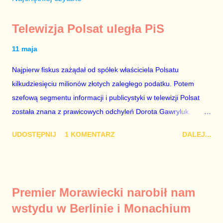
Telewizja Polsat uległa PiS
11 maja
Najpierw fiskus zażądał od spółek właściciela Polsatu
kilkudziesięciu milionów złotych zaległego podatku. Potem
szefową segmentu informacji i publicystyki w telewizji Polsat
została znana z prawicowych odchyleń Dorota Gawryluk.
Wczoraj gościem Polsat News była Julia Przyłębska –
UDOSTĘPNIJ
1 KOMENTARZ
DALEJ...
marionetka partii rządzącej, żona agenta SB, który jest obecnie
ambasadorem Polski w Berlinie, niby prezes niby Trybunału
konstytucyjnego. To znak, że Gawryluk starannie wykonała
zalecenia płynące z siedziby PiS, ponieważ Przyłębska bywa
Premier Morawiecki narobił nam
tylko tam, gdzie nie ma trudnych pytań. Taki obrót spraw
wstydu w Berlinie i Monachium
przyjmuję ze smutkiem. Właściciela Polsatu – Zygmunta