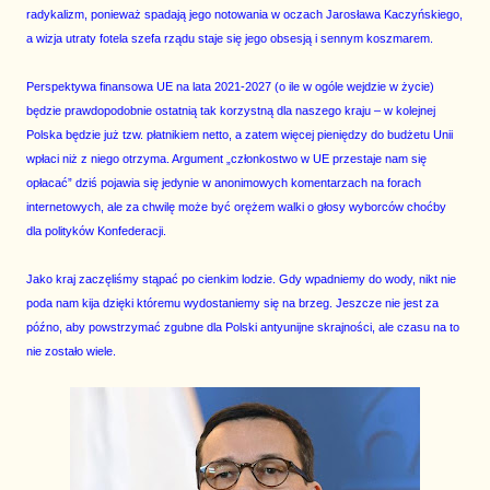
radykalizm, ponieważ spadają jego notowania w oczach Jarosława Kaczyńskiego,
a wizja utraty fotela szefa rządu staje się jego obsesją i sennym koszmarem.
Perspektywa finansowa UE na lata 2021-2027 (o ile w ogóle wejdzie w życie)
będzie prawdopodobnie ostatnią tak korzystną dla naszego kraju – w kolejnej
Polska będzie już tzw. płatnikiem netto, a zatem więcej pieniędzy do budżetu Unii
wpłaci niż z niego otrzyma. Argument „członkostwo w UE przestaje nam się
opłacać” dziś pojawia się jedynie w anonimowych komentarzach na forach
internetowych, ale za chwilę może być orężem walki o głosy wyborców choćby
dla polityków Konfederacji.
Jako kraj zaczęliśmy stąpać po cienkim lodzie. Gdy wpadniemy do wody, nikt nie
poda nam kija dzięki któremu wydostaniemy się na brzeg. Jeszcze nie jest za
późno, aby powstrzymać zgubne dla Polski antyunijne skrajności, ale czasu na to
nie zostało wiele.