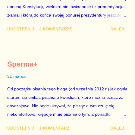
obecną Konstytucję wielokrotnie, świadomie i z premedytacją
sytuacji naszego kraju z lat 2007-2015. Bardzo to małe i
złamał i którą do końca swojej ponurej prezydentury jeszcze
smutne – niegodne premiera polskiego rządu. Generalnie, M...
nie raz złamie. Nie wezmę udziału w referendum nawet, gdyby
UDOSTĘPNIJ
2 KOMENTARZE
DALEJ...
trwało pół roku, lokal do głosowania znajdował się w
„Biedronce” albo w „Lidlu”, a za udział w głosowaniu dawano
zimne piwo. Andrzej Duda chce kosztem ok. 150 mln zł z
pieniędzy nas wszystkich dodać sobie znaczenia. Nie ma na to
Sperma+
mojej zgody. Prezydent Andrzej Duda zapowiedział, że złoży do
Senatu wniosek o dwudniowe referendum, które miałoby odbyć
31 marca
się w dniach 10-11 listopada 2018 roku. Nikt tego referendum
Od początku pisania tego bloga (od września 2012 r.) jak ognia
nie chce – ani partia rządząca, ani partie opozycyjne. Jeśli w
staram się unikać pisania o kwestiach, które można uznać za
siedzibie PiS zapadnie decyzja, aby głosować zgodnie z wolą
obyczajowe. Nie będę ukrywał, że pisząc o tym czuję się
Dudy, obowiązkiem każdego przyzwoitego człowieka i
niekomfortowo, krępuje mnie pisanie o tym, a ponadto
szanującego podstawowe reguły demokraty jest takie
uważam, że polityka, a zwłaszcza polityka poważna, oparta na
referendum zbojkotować. W procedurze zmiany Konstytu...
UDOSTĘPNIJ
1 KOMENTARZ
DALEJ...
rozumie, wiedzy i zdrowym rozsądku, powinna od kwestii