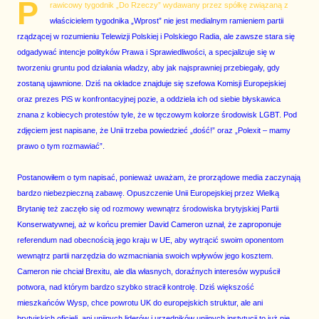
P
rawicowy tygodnik „Do Rzeczy” wydawany przez spółkę związaną z
właścicielem tygodnika „Wprost” nie jest medialnym ramieniem partii
rządzącej w rozumieniu Telewizji Polskiej i Polskiego Radia, ale zawsze stara się
odgadywać intencje polityków Prawa i Sprawiedliwości, a specjalizuje się w
tworzeniu gruntu pod działania władzy, aby jak najsprawniej przebiegały, gdy
zostaną ujawnione. Dziś na okładce znajduje się szefowa Komisji Europejskiej
oraz prezes PiS w konfrontacyjnej pozie, a oddziela ich od siebie błyskawica
znana z kobiecych protestów tyle, że w tęczowym kolorze środowisk LGBT. Pod
zdjęciem jest napisane, że Unii trzeba powiedzieć „dość!” oraz „Polexit – mamy
prawo o tym rozmawiać”.
Postanowiłem o tym napisać, ponieważ uważam, że prorządowe media zaczynają
bardzo niebezpieczną zabawę. Opuszczenie Unii Europejskiej przez Wielką
Brytanię też zaczęło się od rozmowy wewnątrz środowiska brytyjskiej Partii
Konserwatywnej, aż w końcu premier David Cameron uznał, że zaproponuje
referendum nad obecnością jego kraju w UE, aby wytrącić swoim oponentom
wewnątrz partii narzędzia do wzmacniania swoich wpływów jego kosztem.
Cameron nie chciał Brexitu, ale dla własnych, doraźnych interesów wypuścił
potwora, nad którym bardzo szybko stracił kontrolę. Dziś większość
mieszkańców Wysp, chce powrotu UK do europejskich struktur, ale ani
brytyjskich oficjeli, ani unijnych liderów i urzędników unijnych instytucji to już nie