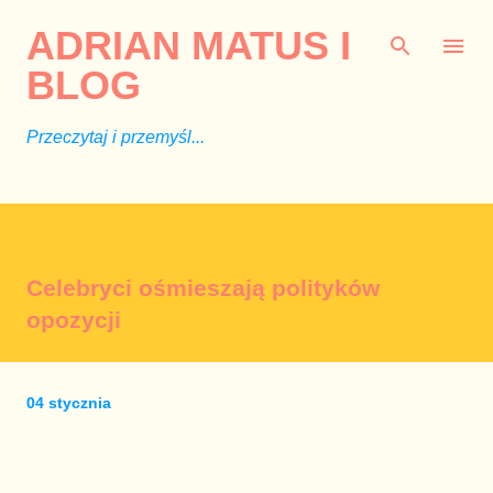
Przejdź do głównej zawartości
ADRIAN MATUS I
BLOG
Przeczytaj i przemyśl...
Celebryci ośmieszają polityków
opozycji
04 stycznia