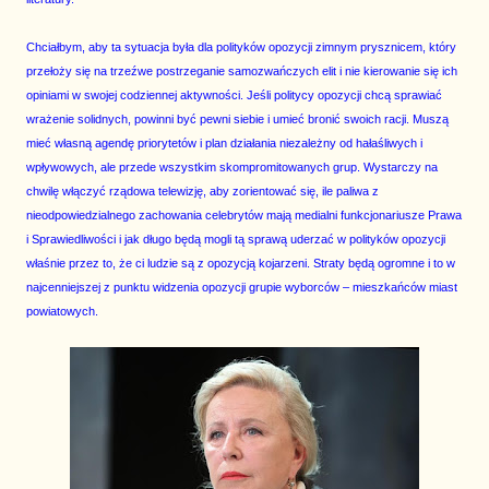
Chciałbym, aby ta sytuacja była dla polityków opozycji zimnym prysznicem, który
przełoży się na trzeźwe postrzeganie samozwańczych elit i nie kierowanie się ich
opiniami w swojej codziennej aktywności. Jeśli politycy opozycji chcą sprawiać
wrażenie solidnych, powinni być pewni siebie i umieć bronić swoich racji. Muszą
mieć własną agendę priorytetów i plan działania niezależny od hałaśliwych i
wpływowych, ale przede wszystkim skompromitowanych grup. Wystarczy na
chwilę włączyć rządowa telewizję, aby zorientować się, ile paliwa z
nieodpowiedzialnego zachowania celebrytów mają medialni funkcjonariusze Prawa
i Sprawiedliwości i jak długo będą mogli tą sprawą uderzać w polityków opozycji
właśnie przez to, że ci ludzie są z opozycją kojarzeni. Straty będą ogromne i to w
najcenniejszej z punktu widzenia opozycji grupie wyborców – mieszkańców miast
powiatowych.