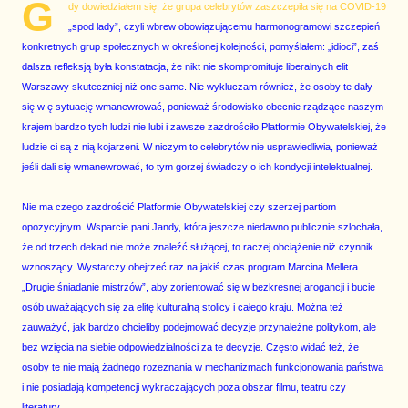
G
dy dowiedziałem się, że grupa celebrytów zaszczepiła się na COVID-19
„spod lady”, czyli wbrew obowiązującemu harmonogramowi szczepień
konkretnych grup społecznych w określonej kolejności, pomyślałem: „idioci”, zaś
dalsza refleksją była konstatacja, że nikt nie skompromituje liberalnych elit
Warszawy skuteczniej niż one same. Nie wykluczam również, że osoby te dały
się w ę sytuację wmanewrować, ponieważ środowisko obecnie rządzące naszym
krajem bardzo tych ludzi nie lubi i zawsze zazdrościło Platformie Obywatelskiej, że
ludzie ci są z nią kojarzeni. W niczym to celebrytów nie usprawiedliwia, ponieważ
jeśli dali się wmanewrować, to tym gorzej świadczy o ich kondycji intelektualnej.
Nie ma czego zazdrościć Platformie Obywatelskiej czy szerzej partiom
opozycyjnym. Wsparcie pani Jandy, która jeszcze niedawno publicznie szlochała,
że od trzech dekad nie może znaleźć służącej, to raczej obciążenie niż czynnik
wznoszący. Wystarczy obejrzeć raz na jakiś czas program Marcina Mellera
„Drugie śniadanie mistrzów”, aby zorientować się w bezkresnej arogancji i bucie
osób uważających się za elitę kulturalną stolicy i całego kraju. Można też
zauważyć, jak bardzo chcieliby podejmować decyzje przynależne politykom, ale
bez wzięcia na siebie odpowiedzialności za te decyzje. Często widać też, że
osoby te nie mają żadnego rozeznania w mechanizmach funkcjonowania państwa
i nie posiadają kompetencji wykraczających poza obszar filmu, teatru czy
literatury.