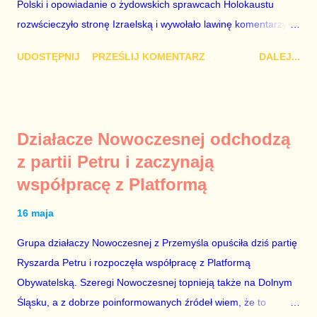
Kaczyński / fot. autor nieznany. Plan jest taki, aby zastąpić
Polski i opowiadanie o żydowskich sprawcach Holokaustu
Lecha Wałęs...
rozwścieczyło stronę Izraelską i wywołało lawinę komentarzy w
Monachium, gdzie Mateusz Morawiecki opowiadał te brednie.
UDOSTĘPNIJ
PRZEŚLIJ KOMENTARZ
DALEJ...
Dodajmy do tego jeszcze odmowę wojewody dotyczącą
włączenia syren w Warszawie w rocznicę wybuchu powstania w
getcie i mamy wystarczająco obszerny materiał, aby domagać
się dymisji Rady Ministrów. „Schetyna ma problem, bo idzie do
Działacze Nowoczesnej odchodzą
centrum, a PiS już tam jest” – mówili komentatorzy po zamianie
z partii Petru i zaczynają
Szydło na Morawieckiego. Jak zwykle mieli rację. Tej nocy rząd
współpracę z Platformą
nie pójdzie spać. Do jutrzejszego poranka muszą znaleźć
Żyda, który mordował Polaków lub innych Żydów oraz jego
16 maja
życiorys i zdjęcie. Mile widziane są też powiązania tego
zwyrodnialca z politykami PO. Bez tego, udział polityków PiS w
Grupa działaczy Nowoczesnej z Przemyśla opuściła dziś partię
porannych programach nie ma sensu. Jeszcze ze trzy dni
Ryszarda Petru i rozpoczęła współpracę z Platformą
sukcesów PiS na arenie międzynarodowej, a rządzący zaczną
Obywatelską. Szeregi Nowoczesnej topnieją także na Dolnym
modli...
Śląsku, a z dobrze poinformowanych źródeł wiem, że to