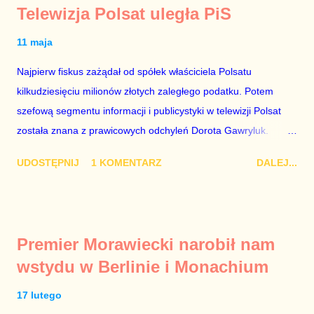
Telewizja Polsat uległa PiS
11 maja
Najpierw fiskus zażądał od spółek właściciela Polsatu
kilkudziesięciu milionów złotych zaległego podatku. Potem
szefową segmentu informacji i publicystyki w telewizji Polsat
została znana z prawicowych odchyleń Dorota Gawryluk.
Wczoraj gościem Polsat News była Julia Przyłębska –
UDOSTĘPNIJ
1 KOMENTARZ
DALEJ...
marionetka partii rządzącej, żona agenta SB, który jest obecnie
ambasadorem Polski w Berlinie, niby prezes niby Trybunału
konstytucyjnego. To znak, że Gawryluk starannie wykonała
zalecenia płynące z siedziby PiS, ponieważ Przyłębska bywa
Premier Morawiecki narobił nam
tylko tam, gdzie nie ma trudnych pytań. Taki obrót spraw
wstydu w Berlinie i Monachium
przyjmuję ze smutkiem. Właściciela Polsatu – Zygmunta
Solorza - uważam za absolutnego geniusza biznesu, któremu
17 lutego
konkurenci z TVP i TVN nie dorastają do pięt. Smutne, że