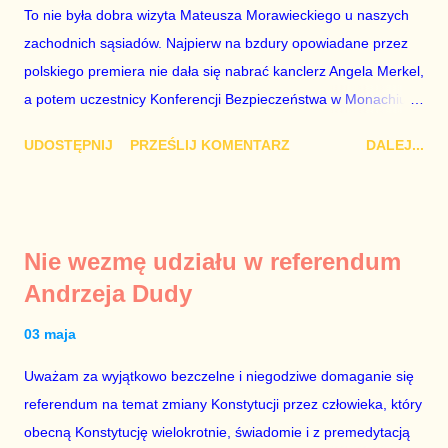
To nie była dobra wizyta Mateusza Morawieckiego u naszych
znowu dał się złamać partii Jarosława Kaczyńskiego. Znowu,
zachodnich sąsiadów. Najpierw na bzdury opowiadane przez
bo w 2007 roku też tak się stało. Na kilka tygodni przed
polskiego premiera nie dała się nabrać kanclerz Angela Merkel,
przedterminowymi wyborami parlamentarnymi do biur Solorza
a potem uczestnicy Konferencji Bezpieczeństwa w Monachium.
politycy PiS wysłali Agencję Bezpieczeństwa Wewnętrznego, a
Najpierw Berlin. Oglądając wspólną konferencję prasową
kilka dni później...
UDOSTĘPNIJ
PRZEŚLIJ KOMENTARZ
DALEJ...
Merkel i Morawieckiego narastało we mnie zażenowanie. Było
mi przykro, że premier mojego kraju świadomie kłamie mówiąc,
że polskie sądy pracują najwolniej w Europie, a prawda jest
taka, że są w środku zestawienia. Potem, gdy opowiadał
Nie wezmę udziału w referendum
brednie, że Polska może być motorem wzrostu gospodarczego
Andrzeja Dudy
całej Unii Europejskiej. To tak, jakby rower miał ciągnąć
samochód ciężarowy. Premier Morawiecki nie poprzestał
03 maja
jednak na tym i porównał PKB Polski i Hiszpanii, ale – uwaga –
Uważam za wyjątkowo bezczelne i niegodziwe domaganie się
z roku 1951, czyli czasów stalinizmu. To pewnie dlatego, że nie
referendum na temat zmiany Konstytucji przez człowieka, który
chciało mu przejść przez gardło pochwalenie gospodarczej
obecną Konstytucję wielokrotnie, świadomie i z premedytacją
sytuacji naszego kraju z lat 2007-2015. Bardzo to małe i