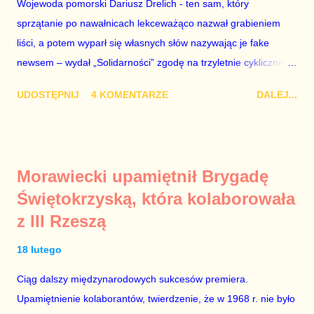
Wojewoda pomorski Dariusz Drelich - ten sam, który
Mistewicza. Nie wiem. Faktem jest, że Biedroń szkaluje
sprzątanie po nawałnicach lekceważąco nazwał grabieniem
Koalicję Obywatelską i – tak samo jak kiedyś Petru – ogłasza,
liści, a potem wyparł się własnych słów nazywając je fake
że chce być premierem. Grzegorz Schetyna nigdy tego nie
newsem – wydał „Solidarności” zgodę na trzyletnie cykliczne
robi. Szkalowanie Koalicji Obywatelskiej to droga donikąd, a
zgromadzenia w Gdańsku z okazji podpisania Porozumień
pr...
UDOSTĘPNIJ
4 KOMENTARZE
DALEJ...
Sierpniowych, co oznacza, że 31 sierpnia przed Stocznią
Gdańską nie będą mogły odbyć się alternatywne uroczystości z
udziałem Lecha Wałęsy oraz innych bohaterów wydarzeń z
1980 r. Proces usuwania Lecha Wałęsy z historii polskich
Morawiecki upamiętnił Brygadę
przemian demokratycznych 1989 r. trwa w Polsce od dawna.
Świętokrzyską, która kolaborowała
Ci, którzy przespali moment wielkiego narodowego zrywu albo
z III Rzeszą
po prostu nie mieli odwagi stanąć naprzeciw brutalnej machiny
komunistycznej represji, od lat starają umniejszać zasługi
18 lutego
prawdziwych bohaterów, aby dodać znaczenie własnym
zupełnie nieheroicznym, a często wręcz znikomym działaniom
Ciąg dalszy międzynarodowych sukcesów premiera.
po stronie „Solidarności” w tamtych trudnych czasach. Lech
Upamiętnienie kolaborantów, twierdzenie, że w 1968 r. nie było