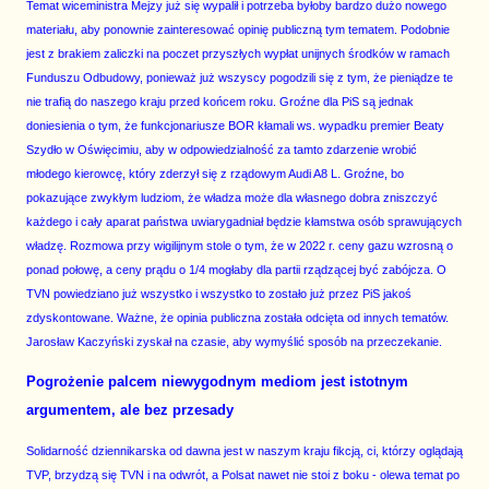
Temat wiceministra Mejzy już się wypalił i potrzeba byłoby bardzo dużo nowego
materiału, aby ponownie zainteresować opinię publiczną tym tematem. Podobnie
jest z brakiem zaliczki na poczet przyszłych wypłat unijnych środków w ramach
Funduszu Odbudowy, ponieważ już wszyscy pogodzili się z tym, że pieniądze te
nie trafią do naszego kraju przed końcem roku. Groźne dla PiS są jednak
doniesienia o tym, że funkcjonariusze BOR kłamali ws. wypadku premier Beaty
Szydło w Oświęcimiu, aby w odpowiedzialność za tamto zdarzenie wrobić
młodego kierowcę, który zderzył się z rządowym Audi A8 L. Groźne, bo
pokazujące zwykłym ludziom, że władza może dla własnego dobra zniszczyć
każdego i cały aparat państwa uwiarygadniał będzie kłamstwa osób sprawujących
władzę. Rozmowa przy wigilijnym stole o tym, że w 2022 r. ceny gazu wzrosną o
ponad połowę, a ceny prądu o 1/4 mogłaby dla partii rządzącej być zabójcza. O
TVN powiedziano już wszystko i wszystko to zostało już przez PiS jakoś
zdyskontowane. Ważne, że opinia publiczna została odcięta od innych tematów.
Jarosław Kaczyński zyskał na czasie, aby wymyślić sposób na przeczekanie.
Pogrożenie palcem niewygodnym mediom jest istotnym
argumentem, ale bez przesady
Solidarność dziennikarska od dawna jest w naszym kraju fikcją, ci, którzy oglądają
TVP, brzydzą się TVN i na odwrót, a Polsat nawet nie stoi z boku - olewa temat po