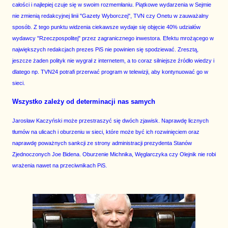
całości i najlepiej czuje się w swoim rozmemłaniu. Piątkowe wydarzenia w Sejmie
nie zmienią redakcyjnej linii "Gazety Wyborczej", TVN czy Onetu w zauważalny
sposób. Z tego punktu widzenia ciekawsze wydaje się objęcie 40% udziałów
wydawcy "Rzeczpospolitej" przez zagranicznego inwestora. Efektu mrożącego w
największych redakcjach prezes PiS nie powinien się spodziewać. Zresztą,
jeszcze żaden polityk nie wygrał z internetem, a to coraz silniejsze źródło wiedzy i
dlatego np. TVN24 potrafi przerwać program w telewizji, aby kontynuować go w
sieci.
Wszystko zależy od determinacji nas samych
Jarosław Kaczyński może przestraszyć się dwóch zjawisk. Naprawdę licznych
tłumów na ulicach i oburzeniu w sieci, które może być ich rozwinięciem oraz
naprawdę poważnych sankcji ze strony administracji prezydenta Stanów
Zjednoczonych Joe Bidena. Oburzenie Michnika, Węglarczyka czy Olejnik nie robi
wrażenia nawet na przeciwnikach PiS.