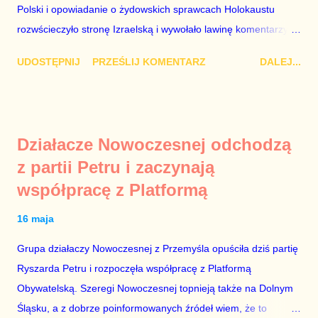
Kaczyński / fot. autor nieznany. Plan jest taki, aby zastąpić
Polski i opowiadanie o żydowskich sprawcach Holokaustu
Lecha Wałęs...
rozwścieczyło stronę Izraelską i wywołało lawinę komentarzy w
Monachium, gdzie Mateusz Morawiecki opowiadał te brednie.
UDOSTĘPNIJ
PRZEŚLIJ KOMENTARZ
DALEJ...
Dodajmy do tego jeszcze odmowę wojewody dotyczącą
włączenia syren w Warszawie w rocznicę wybuchu powstania w
getcie i mamy wystarczająco obszerny materiał, aby domagać
się dymisji Rady Ministrów. „Schetyna ma problem, bo idzie do
Działacze Nowoczesnej odchodzą
centrum, a PiS już tam jest” – mówili komentatorzy po zamianie
z partii Petru i zaczynają
Szydło na Morawieckiego. Jak zwykle mieli rację. Tej nocy rząd
współpracę z Platformą
nie pójdzie spać. Do jutrzejszego poranka muszą znaleźć
Żyda, który mordował Polaków lub innych Żydów oraz jego
16 maja
życiorys i zdjęcie. Mile widziane są też powiązania tego
zwyrodnialca z politykami PO. Bez tego, udział polityków PiS w
Grupa działaczy Nowoczesnej z Przemyśla opuściła dziś partię
porannych programach nie ma sensu. Jeszcze ze trzy dni
Ryszarda Petru i rozpoczęła współpracę z Platformą
sukcesów PiS na arenie międzynarodowej, a rządzący zaczną
Obywatelską. Szeregi Nowoczesnej topnieją także na Dolnym
modli...
Śląsku, a z dobrze poinformowanych źródeł wiem, że to