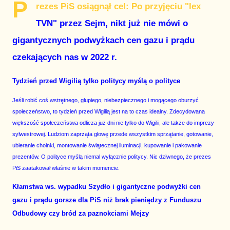
P
rezes PiS osiągnął cel: Po przyjęciu "lex
TVN" przez Sejm, nikt już nie mówi o
gigantycznych podwyżkach cen gazu i prądu
czekających nas w 2022 r.
Tydzień przed Wigilią tylko politycy myślą o polityce
Jeśli robić coś wstrętnego, głupiego, niebezpiecznego i mogącego oburzyć
społeczeństwo, to tydzień przed Wigilią jest na to czas idealny. Zdecydowana
większość społeczeństwa odlicza już dni nie tylko do Wigilii, ale także do imprezy
sylwestrowej. Ludziom zaprząta głowę przede wszystkim sprzątanie, gotowanie,
ubieranie choinki, montowanie świątecznej iluminacji, kupowanie i pakowanie
prezentów. O polityce myślą niemal wyłącznie politycy. Nic dziwnego, że prezes
PiS zaatakował właśnie w takim momencie.
Kłamstwa ws. wypadku Szydło i gigantyczne podwyżki cen
gazu i prądu gorsze dla PiS niż brak pieniędzy z Funduszu
Odbudowy czy bród za paznokciami Mejzy