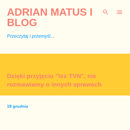
Przejdź do głównej zawartości
ADRIAN MATUS I
BLOG
Przeczytaj i przemyśl...
Dzięki przyjęciu "lex TVN", nie
rozmawiamy o innych sprawach
19 grudnia