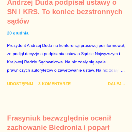
Andrzej Duda podpisał ustawy o
PiS, a następnie uzyskują stanowiska w spółkach Skarbu
SN i KRS. To koniec bezstronnych
Państwa ze względu na to, że partia PiS obsadziła zarządy
sądów
tych spółek i wymienia profesjonalistów na kadry partyjne.
Mamy tutaj do czynienia nie ze zjawiskiem jednostkowym,
20 grudnia
które zawsze może się zdarzyć, a polegającym na tym, że
osoba z kwalifikacjami wpłaca na partię polityczną, a następnie
Prezydent Andrzej Duda na konferencji prasowej poinformował,
obejmuje prace w spółce, która jest zarządzana pośrednio
że podjął decyzję o podpisaniu ustaw o Sądzie Najwyższym i
przez ta partię. Przeciwnie. Przedstawienie pierwszej gr...
Krajowej Radzie Sądownictwa. Na nic zdały się apele
prawniczych autorytetów o zawetowanie ustaw. Na nic zdały
się analizy, z których wynikało, że podpisanie tych ustaw
UDOSTĘPNIJ
3 KOMENTARZE
DALEJ...
ostatecznie zniszczy niezależność sądów od woli polityków. To
smutny dzień w historii Polski. Andrzej Duda kosztem nas
wszystkich zrobił piękny prezent świąteczny ministrowi
sprawiedliwości i prokuratorowi generalnemu Zbigniewowi
Frasyniuk bezwzględnie ocenił
Ziobro. Żenujące są tłumaczenia Dudy, że podpisał ustawy, bo
zachowanie Biedronia i poparł
to jego ustawy. Prawda jest taka, że poprawki partii rządzącej