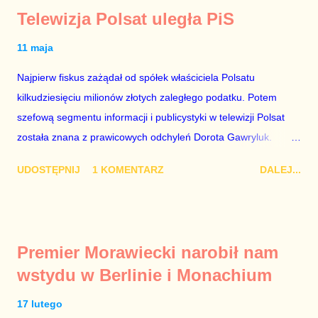
Telewizja Polsat uległa PiS
11 maja
Najpierw fiskus zażądał od spółek właściciela Polsatu
kilkudziesięciu milionów złotych zaległego podatku. Potem
szefową segmentu informacji i publicystyki w telewizji Polsat
została znana z prawicowych odchyleń Dorota Gawryluk.
Wczoraj gościem Polsat News była Julia Przyłębska –
UDOSTĘPNIJ
1 KOMENTARZ
DALEJ...
marionetka partii rządzącej, żona agenta SB, który jest obecnie
ambasadorem Polski w Berlinie, niby prezes niby Trybunału
konstytucyjnego. To znak, że Gawryluk starannie wykonała
zalecenia płynące z siedziby PiS, ponieważ Przyłębska bywa
Premier Morawiecki narobił nam
tylko tam, gdzie nie ma trudnych pytań. Taki obrót spraw
wstydu w Berlinie i Monachium
przyjmuję ze smutkiem. Właściciela Polsatu – Zygmunta
Solorza - uważam za absolutnego geniusza biznesu, któremu
17 lutego
konkurenci z TVP i TVN nie dorastają do pięt. Smutne, że