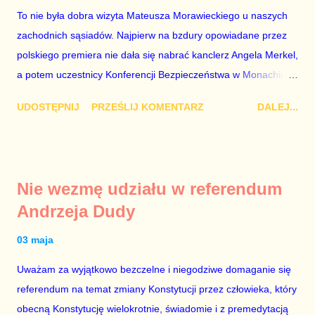
To nie była dobra wizyta Mateusza Morawieckiego u naszych
znowu dał się złamać partii Jarosława Kaczyńskiego. Znowu,
zachodnich sąsiadów. Najpierw na bzdury opowiadane przez
bo w 2007 roku też tak się stało. Na kilka tygodni przed
polskiego premiera nie dała się nabrać kanclerz Angela Merkel,
przedterminowymi wyborami parlamentarnymi do biur Solorza
a potem uczestnicy Konferencji Bezpieczeństwa w Monachium.
politycy PiS wysłali Agencję Bezpieczeństwa Wewnętrznego, a
Najpierw Berlin. Oglądając wspólną konferencję prasową
kilka dni później...
UDOSTĘPNIJ
PRZEŚLIJ KOMENTARZ
DALEJ...
Merkel i Morawieckiego narastało we mnie zażenowanie. Było
mi przykro, że premier mojego kraju świadomie kłamie mówiąc,
że polskie sądy pracują najwolniej w Europie, a prawda jest
taka, że są w środku zestawienia. Potem, gdy opowiadał
Nie wezmę udziału w referendum
brednie, że Polska może być motorem wzrostu gospodarczego
Andrzeja Dudy
całej Unii Europejskiej. To tak, jakby rower miał ciągnąć
samochód ciężarowy. Premier Morawiecki nie poprzestał
03 maja
jednak na tym i porównał PKB Polski i Hiszpanii, ale – uwaga –
Uważam za wyjątkowo bezczelne i niegodziwe domaganie się
z roku 1951, czyli czasów stalinizmu. To pewnie dlatego, że nie
referendum na temat zmiany Konstytucji przez człowieka, który
chciało mu przejść przez gardło pochwalenie gospodarczej
obecną Konstytucję wielokrotnie, świadomie i z premedytacją
sytuacji naszego kraju z lat 2007-2015. Bardzo to małe i