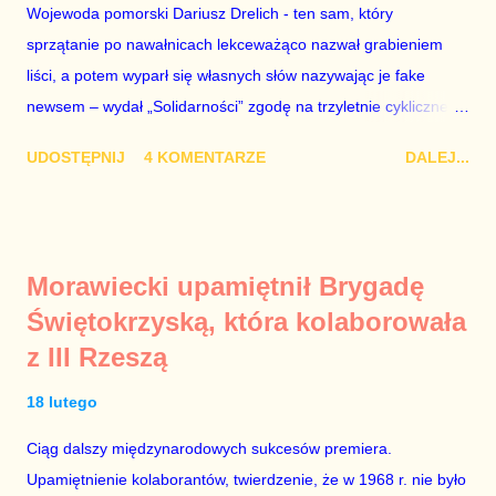
Wojewoda pomorski Dariusz Drelich - ten sam, który
Mistewicza. Nie wiem. Faktem jest, że Biedroń szkaluje
sprzątanie po nawałnicach lekceważąco nazwał grabieniem
Koalicję Obywatelską i – tak samo jak kiedyś Petru – ogłasza,
liści, a potem wyparł się własnych słów nazywając je fake
że chce być premierem. Grzegorz Schetyna nigdy tego nie
newsem – wydał „Solidarności” zgodę na trzyletnie cykliczne
robi. Szkalowanie Koalicji Obywatelskiej to droga donikąd, a
zgromadzenia w Gdańsku z okazji podpisania Porozumień
pr...
UDOSTĘPNIJ
4 KOMENTARZE
DALEJ...
Sierpniowych, co oznacza, że 31 sierpnia przed Stocznią
Gdańską nie będą mogły odbyć się alternatywne uroczystości z
udziałem Lecha Wałęsy oraz innych bohaterów wydarzeń z
1980 r. Proces usuwania Lecha Wałęsy z historii polskich
Morawiecki upamiętnił Brygadę
przemian demokratycznych 1989 r. trwa w Polsce od dawna.
Świętokrzyską, która kolaborowała
Ci, którzy przespali moment wielkiego narodowego zrywu albo
z III Rzeszą
po prostu nie mieli odwagi stanąć naprzeciw brutalnej machiny
komunistycznej represji, od lat starają umniejszać zasługi
18 lutego
prawdziwych bohaterów, aby dodać znaczenie własnym
zupełnie nieheroicznym, a często wręcz znikomym działaniom
Ciąg dalszy międzynarodowych sukcesów premiera.
po stronie „Solidarności” w tamtych trudnych czasach. Lech
Upamiętnienie kolaborantów, twierdzenie, że w 1968 r. nie było