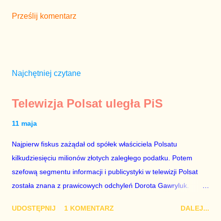
Prześlij komentarz
Najchętniej czytane
Telewizja Polsat uległa PiS
11 maja
Najpierw fiskus zażądał od spółek właściciela Polsatu
kilkudziesięciu milionów złotych zaległego podatku. Potem
szefową segmentu informacji i publicystyki w telewizji Polsat
została znana z prawicowych odchyleń Dorota Gawryluk.
Wczoraj gościem Polsat News była Julia Przyłębska –
UDOSTĘPNIJ
1 KOMENTARZ
DALEJ...
marionetka partii rządzącej, żona agenta SB, który jest obecnie