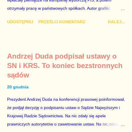
oskarżany polityk milczy. Tygod...
otrzymały pracę w państwowych spółkach. Autor grafiki:
Damian Kujawa Mało kto zauważył konferencję prasową
UDOSTĘPNIJ
PRZEŚLIJ KOMENTARZ
DALEJ...
polityków PO na ten temat. Pokazanie kilkunastu przypadków
powinno wstrząsnąć opinią publiczną, a prokuratura powinna
natychmiast wszcząć śledztwo. Mechanizm opisany na
konferencji jest prosty. Określone osoby wpłacają pieniądze na
Andrzej Duda podpisał ustawy o
PiS, a następnie uzyskują stanowiska w spółkach Skarbu
SN i KRS. To koniec bezstronnych
Państwa ze względu na to, że partia PiS obsadziła zarządy
sądów
tych spółek i wymienia profesjonalistów na kadry partyjne.
Mamy tutaj do czynienia nie ze zjawiskiem jednostkowym,
20 grudnia
które zawsze może się zdarzyć, a polegającym na tym, że
osoba z kwalifikacjami wpłaca na partię polityczną, a następnie
Prezydent Andrzej Duda na konferencji prasowej poinformował,
obejmuje prace w spółce, która jest zarządzana pośrednio
że podjął decyzję o podpisaniu ustaw o Sądzie Najwyższym i
przez ta partię. Przeciwnie. Przedstawienie pierwszej gr...
Krajowej Radzie Sądownictwa. Na nic zdały się apele
prawniczych autorytetów o zawetowanie ustaw. Na nic zdały