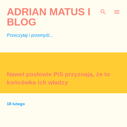
Przejdź do głównej zawartości
ADRIAN MATUS I
BLOG
Przeczytaj i przemyśl...
Nawet posłowie PiS przyznają, że to
końcówka ich władzy
18 lutego