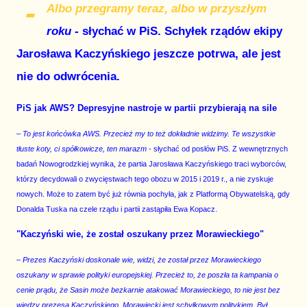
-
Albo przegramy teraz, albo w przyszłym
roku
- słychać w PiS. Schyłek rządów ekipy
Jarosława Kaczyńskiego jeszcze potrwa, ale jest
nie do odwrócenia.
PiS jak AWS? Depresyjne nastroje w partii przybierają na sile
– To jest końcówka AWS. Przecież my to też dokładnie widzimy. Te wszystkie
tłuste koty, ci spółkowicze, ten marazm
- słychać od posłów PiS. Z wewnętrznych
badań Nowogrodzkiej wynika, że partia Jarosława Kaczyńskiego traci wyborców,
którzy decydowali o zwycięstwach tego obozu w 2015 i 2019 r., a nie zyskuje
nowych. Może to zatem być już równia pochyła, jak z Platformą Obywatelską, gdy
Donalda Tuska na czele rządu i partii zastąpiła Ewa Kopacz.
"Kaczyński wie, że został oszukany przez Morawieckiego"
– Prezes Kaczyński doskonale wie, widzi, że został przez Morawieckiego
oszukany w sprawie polityki europejskiej. Przecież to, że poszła ta kampania o
cenie prądu, że Sasin może bezkarnie atakować Morawieckiego, to nie jest bez
wiedzy prezesa Kaczyńskiego. Morawiecki jest schyłkowym politykiem. Był