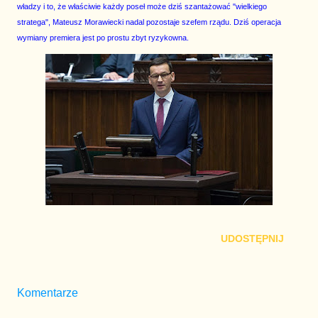
władzy i to, że właściwie każdy poseł może dziś szantażować "wielkiego
stratega", Mateusz Morawiecki nadal pozostaje szefem rządu. Dziś operacja
wymiany premiera jest po prostu zbyt ryzykowna.
UDOSTĘPNIJ
Komentarze