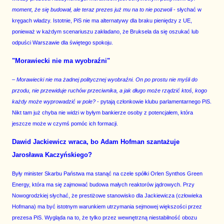
moment, że się budował, ale teraz prezes już mu na to nie pozwoli
- słychać w
kręgach władzy. Istotnie, PiS nie ma alternatywy dla braku pieniędzy z UE,
ponieważ w każdym scenariuszu zakładano, że Bruksela da się oszukać lub
odpuści Warszawie dla świętego spokoju.
"Morawiecki nie ma wyobraźni"
– Morawiecki nie ma żadnej politycznej wyobraźni. On po prostu nie myśli do
przodu, nie przewiduje ruchów przeciwnika, a jak długo może rządzić ktoś, kogo
każdy może wyprowadzić w pole?
- pytają członkowie klubu parlamentarnego PiS.
Nikt tam już chyba nie widzi w byłym bankierze osoby z potencjałem, która
jeszcze może w czymś pomóc ich formacji.
Dawid Jackiewicz wraca, bo Adam Hofman szantażuje
Jarosława Kaczyńskiego?
Były minister Skarbu Państwa ma stanąć na czele spółki Orlen Synthos Green
Energy, która ma się zajmować budowa małych reaktorów jądrowych. Przy
Nowogrodzkiej słychać, że prestiżowe stanowisko dla Jackiewicza (człowieka
Hofmana) ma być istotnym warunkiem utrzymania sejmowej większości przez
prezesa PiS. Wygląda na to, że tylko przez wewnętrzną niestabilność obozu