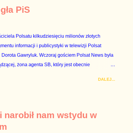
egła PiS
ciciela Polsatu kilkudziesięciu milionów złotych
ntu informacji i publicystyki w telewizji Polsat
 Dorota Gawryluk. Wczoraj gościem Polsat News była
ądzącej, żona agenta SB, który jest obecnie
rezes niby Trybunału konstytucyjnego. To znak, że
DALEJ...
a płynące z siedziby PiS, ponieważ Przyłębska bywa
. Taki obrót spraw przyjmuję ze smutkiem. Właściciela
za absolutnego geniusza biznesu, któremu konkurenci
tne, że znowu dał się złamać partii Jarosława
i narobił nam wstydu w
ż tak się stało. Na kilka tygodni przed
um
nymi do biur Solorza politycy PiS wysłali Agencję