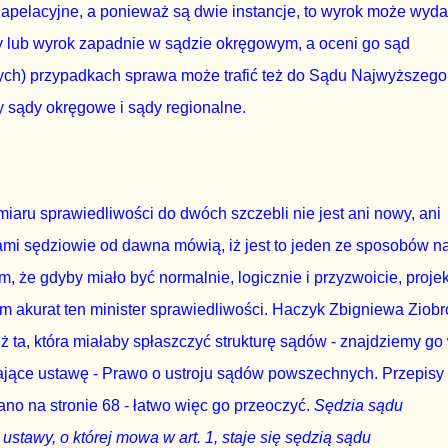
apelacyjne, a ponieważ są dwie instancje, to wyrok może wyd
y lub wyrok zapadnie w sądzie okręgowym, a oceni go sąd
nych) przypadkach sprawa może trafić też do Sądu Najwyższego
y sądy okręgowe i sądy regionalne.
iaru sprawiedliwości do dwóch szczebli nie jest ani nowy, ani
ami sędziowie od dawna mówią, iż jest to jeden ze sposobów n
 że gdyby miało być normalnie, logicznie i przyzwoicie, proje
 akurat ten minister sprawiedliwości. Haczyk Zbigniewa Ziobr
ż ta, która miałaby spłaszczyć strukturę sądów - znajdziemy go
ające ustawę - Prawo o ustroju sądów powszechnych. Przepisy
ano na stronie 68 - łatwo więc go przeoczyć.
Sędzia sądu
ustawy, o której mowa w art. 1, staje się sędzią sądu