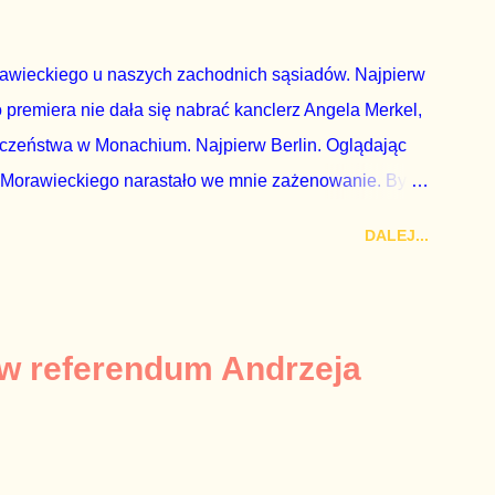
dni później...
rawieckiego u naszych zachodnich sąsiadów. Najpierw
premiera nie dała się nabrać kanclerz Angela Merkel,
eczeństwa w Monachium. Najpierw Berlin. Oglądając
 Morawieckiego narastało we mnie zażenowanie. Było
wiadomie kłamie mówiąc, że polskie sądy pracują
DALEJ...
aka, że są w środku zestawienia. Potem, gdy opowiadał
zrostu gospodarczego całej Unii Europejskiej. To tak,
żarowy. Premier Morawiecki nie poprzestał jednak na
 ale – uwaga – z roku 1951, czyli czasów stalinizmu. To
 w referendum Andrzeja
ejść przez gardło pochwalenie gospodarczej sytuacji
 to małe i smutne – niegodne premiera polskiego