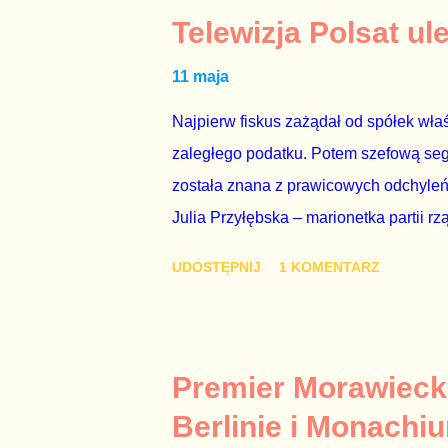
Telewizja Polsat ul
11 maja
Najpierw fiskus zażądał od spółek właś
zaległego podatku. Potem szefową segme
została znana z prawicowych odchyleń
Julia Przyłębska – marionetka partii rz
ambasadorem Polski w Berlinie, niby p
UDOSTĘPNIJ
1 KOMENTARZ
Gawryluk starannie wykonała zaleceni
tylko tam, gdzie nie ma trudnych pytań
Polsatu – Zygmunta Solorza - uważam 
z TVP i TVN nie dorastają do pięt. Smu
Premier Morawieck
Kaczyńskiego. Znowu, bo w 2007 roku te
Berlinie i Monachi
przedterminowymi wyborami parlamentar