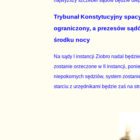
najwyższy szczebel sądów będzie ulep
Trybunał Konstytucyjny spac
ograniczony, a prezesów sądó
środku nocy
Na sądy I instancji Ziobro nadal będzie
zostanie orzeczone w II instancji, pon
niepokornych sędziów, system zostani
starciu z urzędnikami będzie zaś na str