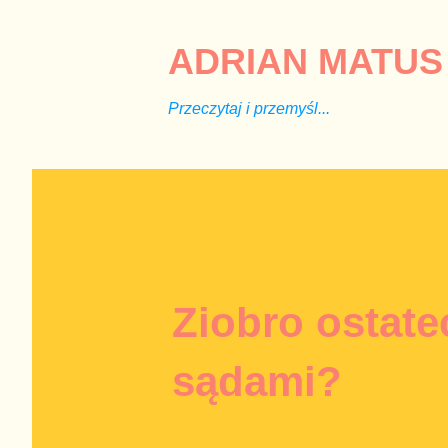
ADRIAN MATUS 
Przeczytaj i przemyśl...
Ziobro ostate
sądami?