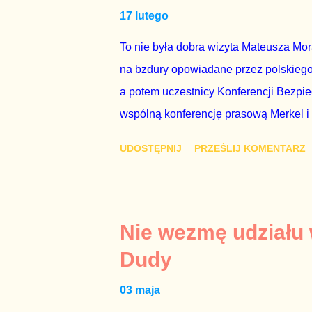
17 lutego
Bezpieczeństwa Wewnętrznego, a kilka 
To nie była dobra wizyta Mateusza Mo
na bzdury opowiadane przez polskiego 
a potem uczestnicy Konferencji Bezpi
wspólną konferencję prasową Merkel i
mi przykro, że premier mojego kraju ś
UDOSTĘPNIJ
PRZEŚLIJ KOMENTARZ
najwolniej w Europie, a prawda jest t
brednie, że Polska może być motorem w
jakby rower miał ciągnąć samochód cię
tym i porównał PKB Polski i Hiszpanii,
Nie wezmę udziału
pewnie dlatego, że nie chciało mu prz
Dudy
naszego kraju z lat 2007-2015. Bardzo
03 maja
rządu. Generalnie, M...