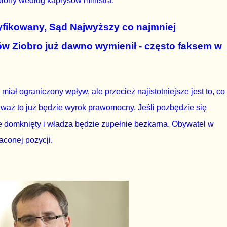
iony według kaprysów ministra.
yfikowany, Sąd Najwyższy co najmniej
w Ziobro już dawno wymienił - często faksem w
 miał ograniczony wpływ, ale przecież najistotniejsze jest to, co
ieważ to już będzie wyrok prawomocny. Jeśli pozbędzie się
e domknięty i władza będzie zupełnie bezkarna. Obywatel w
aconej pozycji.