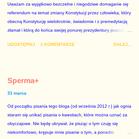
Uważam za wyjątkowo bezczelne i niegodziwe domaganie się
z roku 1951, czyli czasów stalinizmu. To pewnie dlatego, że nie
referendum na temat zmiany Konstytucji przez człowieka, który
chciało mu przejść przez gardło pochwalenie gospodarczej
obecną Konstytucję wielokrotnie, świadomie i z premedytacją
sytuacji naszego kraju z lat 2007-2015. Bardzo to małe i
złamał i którą do końca swojej ponurej prezydentury jeszcze
smutne – niegodne premiera polskiego rządu. Generalnie, M...
nie raz złamie. Nie wezmę udziału w referendum nawet, gdyby
UDOSTĘPNIJ
2 KOMENTARZE
DALEJ...
trwało pół roku, lokal do głosowania znajdował się w
„Biedronce” albo w „Lidlu”, a za udział w głosowaniu dawano
zimne piwo. Andrzej Duda chce kosztem ok. 150 mln zł z
pieniędzy nas wszystkich dodać sobie znaczenia. Nie ma na to
Sperma+
mojej zgody. Prezydent Andrzej Duda zapowiedział, że złoży do
Senatu wniosek o dwudniowe referendum, które miałoby odbyć
31 marca
się w dniach 10-11 listopada 2018 roku. Nikt tego referendum
Od początku pisania tego bloga (od września 2012 r.) jak ognia
nie chce – ani partia rządząca, ani partie opozycyjne. Jeśli w
staram się unikać pisania o kwestiach, które można uznać za
siedzibie PiS zapadnie decyzja, aby głosować zgodnie z wolą
obyczajowe. Nie będę ukrywał, że pisząc o tym czuję się
Dudy, obowiązkiem każdego przyzwoitego człowieka i
niekomfortowo, krępuje mnie pisanie o tym, a ponadto
szanującego podstawowe reguły demokraty jest takie