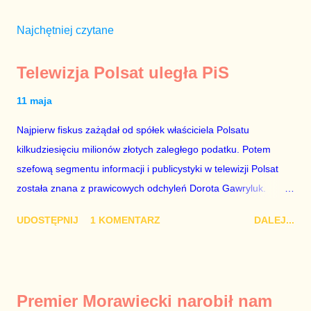
Najchętniej czytane
Telewizja Polsat uległa PiS
11 maja
Najpierw fiskus zażądał od spółek właściciela Polsatu
kilkudziesięciu milionów złotych zaległego podatku. Potem
szefową segmentu informacji i publicystyki w telewizji Polsat
została znana z prawicowych odchyleń Dorota Gawryluk.
Wczoraj gościem Polsat News była Julia Przyłębska –
UDOSTĘPNIJ
1 KOMENTARZ
DALEJ...
marionetka partii rządzącej, żona agenta SB, który jest obecnie
ambasadorem Polski w Berlinie, niby prezes niby Trybunału
konstytucyjnego. To znak, że Gawryluk starannie wykonała
zalecenia płynące z siedziby PiS, ponieważ Przyłębska bywa
Premier Morawiecki narobił nam
tylko tam, gdzie nie ma trudnych pytań. Taki obrót spraw