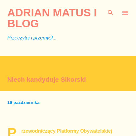
Przejdź do głównej zawartości
ADRIAN MATUS I
BLOG
Przeczytaj i przemyśl...
Niech kandyduje Sikorski
16 października
P
rzewodniczący Platformy Obywatelskiej 