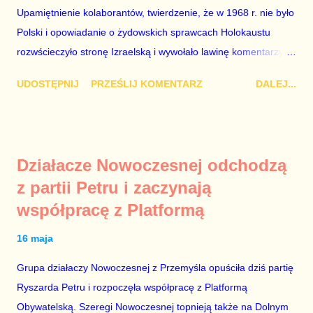
po stronie „Solidarności” w tamtych trudnych czasach. Lech
Upamiętnienie kolaborantów, twierdzenie, że w 1968 r. nie było
Kaczyński / fot. autor nieznany. Plan jest taki, aby zastąpić
Polski i opowiadanie o żydowskich sprawcach Holokaustu
Lecha Wałęs...
rozwścieczyło stronę Izraelską i wywołało lawinę komentarzy w
Monachium, gdzie Mateusz Morawiecki opowiadał te brednie.
UDOSTĘPNIJ
PRZEŚLIJ KOMENTARZ
DALEJ...
Dodajmy do tego jeszcze odmowę wojewody dotyczącą
włączenia syren w Warszawie w rocznicę wybuchu powstania w
getcie i mamy wystarczająco obszerny materiał, aby domagać
się dymisji Rady Ministrów. „Schetyna ma problem, bo idzie do
Działacze Nowoczesnej odchodzą
centrum, a PiS już tam jest” – mówili komentatorzy po zamianie
z partii Petru i zaczynają
Szydło na Morawieckiego. Jak zwykle mieli rację. Tej nocy rząd
współpracę z Platformą
nie pójdzie spać. Do jutrzejszego poranka muszą znaleźć
Żyda, który mordował Polaków lub innych Żydów oraz jego
16 maja
życiorys i zdjęcie. Mile widziane są też powiązania tego
zwyrodnialca z politykami PO. Bez tego, udział polityków PiS w
Grupa działaczy Nowoczesnej z Przemyśla opuściła dziś partię
porannych programach nie ma sensu. Jeszcze ze trzy dni
Ryszarda Petru i rozpoczęła współpracę z Platformą
sukcesów PiS na arenie międzynarodowej, a rządzący zaczną
Obywatelską. Szeregi Nowoczesnej topnieją także na Dolnym