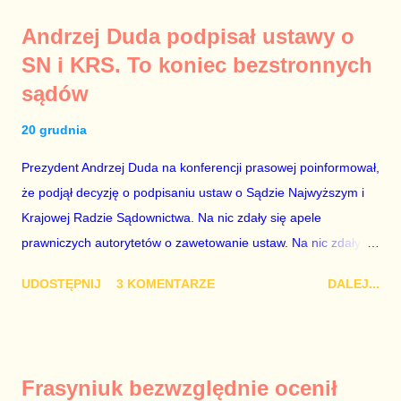
konferencji jest prosty. Określone osoby wpłacają pieniądze na
Andrzej Duda podpisał ustawy o
PiS, a następnie uzyskują stanowiska w spółkach Skarbu
SN i KRS. To koniec bezstronnych
Państwa ze względu na to, że partia PiS obsadziła zarządy
sądów
tych spółek i wymienia profesjonalistów na kadry partyjne.
Mamy tutaj do czynienia nie ze zjawiskiem jednostkowym,
20 grudnia
które zawsze może się zdarzyć, a polegającym na tym, że
osoba z kwalifikacjami wpłaca na partię polityczną, a następnie
Prezydent Andrzej Duda na konferencji prasowej poinformował,
obejmuje prace w spółce, która jest zarządzana pośrednio
że podjął decyzję o podpisaniu ustaw o Sądzie Najwyższym i
przez ta partię. Przeciwnie. Przedstawienie pierwszej gr...
Krajowej Radzie Sądownictwa. Na nic zdały się apele
prawniczych autorytetów o zawetowanie ustaw. Na nic zdały
się analizy, z których wynikało, że podpisanie tych ustaw
UDOSTĘPNIJ
3 KOMENTARZE
DALEJ...
ostatecznie zniszczy niezależność sądów od woli polityków. To
smutny dzień w historii Polski. Andrzej Duda kosztem nas
wszystkich zrobił piękny prezent świąteczny ministrowi
sprawiedliwości i prokuratorowi generalnemu Zbigniewowi
Frasyniuk bezwzględnie ocenił
Ziobro. Żenujące są tłumaczenia Dudy, że podpisał ustawy, bo