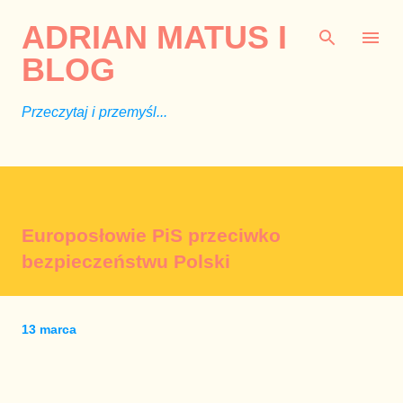
Przejdź do głównej zawartości
ADRIAN MATUS I
BLOG
Przeczytaj i przemyśl...
Europosłowie PiS przeciwko
bezpieczeństwu Polski
13 marca