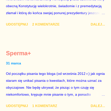
obecną Konstytucję wielokrotnie, świadomie i z premedytacją
sytuacji naszego kraju z lat 2007-2015. Bardzo to małe i
złamał i którą do końca swojej ponurej prezydentury jeszcze
smutne – niegodne premiera polskiego rządu. Generalnie, M...
nie raz złamie. Nie wezmę udziału w referendum nawet, gdyby
UDOSTĘPNIJ
2 KOMENTARZE
DALEJ...
trwało pół roku, lokal do głosowania znajdował się w
„Biedronce” albo w „Lidlu”, a za udział w głosowaniu dawano
zimne piwo. Andrzej Duda chce kosztem ok. 150 mln zł z
pieniędzy nas wszystkich dodać sobie znaczenia. Nie ma na to
Sperma+
mojej zgody. Prezydent Andrzej Duda zapowiedział, że złoży do
Senatu wniosek o dwudniowe referendum, które miałoby odbyć
31 marca
się w dniach 10-11 listopada 2018 roku. Nikt tego referendum
Od początku pisania tego bloga (od września 2012 r.) jak ognia
nie chce – ani partia rządząca, ani partie opozycyjne. Jeśli w
staram się unikać pisania o kwestiach, które można uznać za
siedzibie PiS zapadnie decyzja, aby głosować zgodnie z wolą
obyczajowe. Nie będę ukrywał, że pisząc o tym czuję się
Dudy, obowiązkiem każdego przyzwoitego człowieka i
niekomfortowo, krępuje mnie pisanie o tym, a ponadto
szanującego podstawowe reguły demokraty jest takie
uważam, że polityka, a zwłaszcza polityka poważna, oparta na
referendum zbojkotować. W procedurze zmiany Konstytu...
UDOSTĘPNIJ
1 KOMENTARZ
DALEJ...
rozumie, wiedzy i zdrowym rozsądku, powinna od kwestii