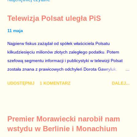
Telewizja Polsat uległa PiS
11 maja
Najpierw fiskus zażądał od spółek właściciela Polsatu
kilkudziesięciu milionów złotych zaległego podatku. Potem
szefową segmentu informacji i publicystyki w telewizji Polsat
została znana z prawicowych odchyleń Dorota Gawryluk.
Wczoraj gościem Polsat News była Julia Przyłębska –
UDOSTĘPNIJ
1 KOMENTARZ
DALEJ...
marionetka partii rządzącej, żona agenta SB, który jest obecnie
ambasadorem Polski w Berlinie, niby prezes niby Trybunału
konstytucyjnego. To znak, że Gawryluk starannie wykonała
zalecenia płynące z siedziby PiS, ponieważ Przyłębska bywa
Premier Morawiecki narobił nam
tylko tam, gdzie nie ma trudnych pytań. Taki obrót spraw
wstydu w Berlinie i Monachium
przyjmuję ze smutkiem. Właściciela Polsatu – Zygmunta