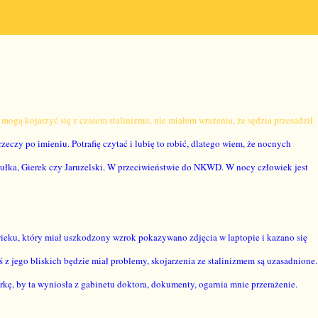
mogą kojarzyć się z czasem stalinizmu, nie miałem wrażenia, że sędzia przesadził.
zeczy po imieniu. Potrafię czytać i lubię to robić, dlatego wiem, że nocnych
łka, Gierek czy Jaruzelski.
W przeciwieństwie do NKWD. W nocy człowiek jest
ieku, który miał uszkodzony wzrok pokazywano zdjęcia w laptopie i kazano się
oś z jego bliskich będzie miał problemy, skojarzenia ze stalinizmem są uzasadnione.
kę, by ta wyniosła z gabinetu doktora, dokumenty, ogarnia mnie przerażenie.