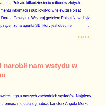
ciciela Polsatu kilkudziesięciu milionów złotych
ntu informacji i publicystyki w telewizji Polsat
 Dorota Gawryluk. Wczoraj gościem Polsat News była
ądzącej, żona agenta SB, który jest obecnie
rezes niby Trybunału konstytucyjnego. To znak, że
DALEJ...
a płynące z siedziby PiS, ponieważ Przyłębska bywa
. Taki obrót spraw przyjmuję ze smutkiem. Właściciela
za absolutnego geniusza biznesu, któremu konkurenci
tne, że znowu dał się złamać partii Jarosława
i narobił nam wstydu w
ż tak się stało. Na kilka tygodni przed
um
nymi do biur Solorza politycy PiS wysłali Agencję
dni później...
rawieckiego u naszych zachodnich sąsiadów. Najpierw
premiera nie dała się nabrać kanclerz Angela Merkel,