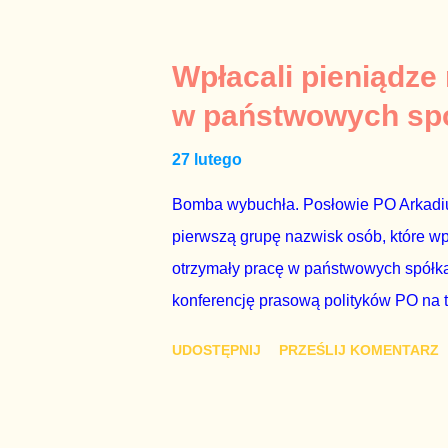
seksaferze z udziałem prominentnego po
drugiej osoby w państwie, sprawy prywat
prawdziwe – zagrażają interesowi publ
Wpłacali pieniądze
prawdziwe” jest konieczne, ponieważ 
w państwowych sp
reputacji, ale mimo upływu czasu, inf
27 lutego
oskarżany polityk milczy. Tygod...
Bomba wybuchła. Posłowie PO Arkadius
pierwszą grupę nazwisk osób, które w
otrzymały pracę w państwowych spółka
konferencję prasową polityków PO na 
wstrząsnąć opinią publiczną, a prokur
UDOSTĘPNIJ
PRZEŚLIJ KOMENTARZ
Mechanizm opisany na konferencji jest
następnie uzyskują stanowiska w spół
obsadziła zarządy tych spółek i wymien