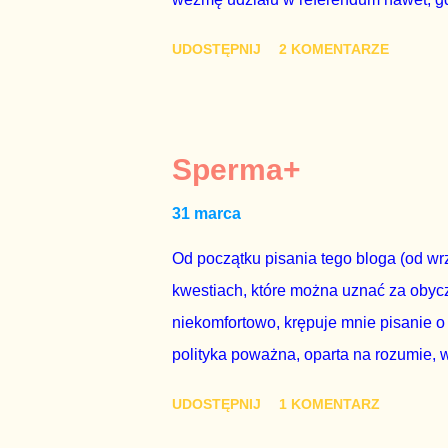
się w „Biedronce” albo w „Lidlu”, a z
UDOSTĘPNIJ
2 KOMENTARZE
chce kosztem ok. 150 mln zł z pienięd
mojej zgody. Prezydent Andrzej Duda 
dwudniowe referendum, które miałoby o
tego referendum nie chce – ani partia r
Sperma+
zapadnie decyzja, aby głosować zgod
31 marca
człowieka i szanującego podstawowe r
procedurze zmiany Konstytu...
Od początku pisania tego bloga (od wrz
kwestiach, które można uznać za obycz
niekomfortowo, krępuje mnie pisanie o
polityka poważna, oparta na rozumie, 
łóżkowych trzymać się jak najdalej, po
UDOSTĘPNIJ
1 KOMENTARZ
powinny pozostać prywatne. Gdy jedna