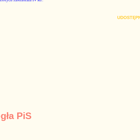
UDOSTĘPN
egła PiS