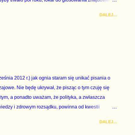
a udział w głosowaniu dawano zimne piwo. Andrzej Duda
DALEJ...
zy nas wszystkich dodać sobie znaczenia. Nie ma na to
zapowiedział, że złoży do Senatu wniosek o
dbyć się w dniach 10-11 listopada 2018 roku. Nikt
ządząca, ani partie opozycyjne. Jeśli w siedzibie PiS
nie z wolą Dudy, obowiązkiem każdego przyzwoitego
eguły demokraty jest takie referendum zbojkotować. W
eśnia 2012 r.) jak ognia staram się unikać pisania o
ajowe. Nie będę ukrywał, że pisząc o tym czuję się
 tym, a ponadto uważam, że polityka, a zwłaszcza
wiedzy i zdrowym rozsądku, powinna od kwestii
nieważ polityka to sprawy publiczne, a sprawy intymne
DALEJ...
k na światło dzienne wypływają informacje o