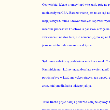
Oczywiście, lekarz biorący łapówkę zasługuje na p
miała zadyma CBA. Bardzo ważne jest to, że sąd nie
majątkowych. Suma udowodnionych łapówek wynosz
machina procesowa kosztowała państwo, a więc nas,
zawieszeniu na dwa lata) nie komentuję, bo się na
jeszcze wielu ludziom uratował życie.
Sędziemu należą się podziękowania i szacunek. Zap
Kamińskiemu - którzy przez dwa lata swoich rządów
powinna być w każdym wykonującym ten zawód, ale n
zrozumiałym dla laika takiego jak ja.
Teraz trzeba pójść dalej i pokazać kolejne sprawy,
ludzie zeznający w jego procesie niebyli jednymi, 