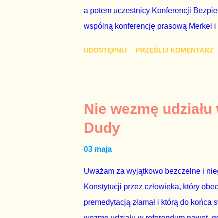
a potem uczestnicy Konferencji Bezpi
wspólną konferencję prasową Merkel i
mi przykro, że premier mojego kraju ś
UDOSTĘPNIJ
PRZEŚLIJ KOMENTARZ
najwolniej w Europie, a prawda jest t
brednie, że Polska może być motorem w
jakby rower miał ciągnąć samochód cię
tym i porównał PKB Polski i Hiszpanii,
Nie wezmę udziału
pewnie dlatego, że nie chciało mu prz
Dudy
naszego kraju z lat 2007-2015. Bardzo
03 maja
rządu. Generalnie, M...
Uważam za wyjątkowo bezczelne i nie
Konstytucji przez człowieka, który obe
premedytacją złamał i którą do końca s
wezmę udziału w referendum nawet, gdy