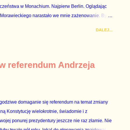
eczeństwa w Monachium. Najpierw Berlin. Oglądając
 Morawieckiego narastało we mnie zażenowanie. Było
wiadomie kłamie mówiąc, że polskie sądy pracują
DALEJ...
aka, że są w środku zestawienia. Potem, gdy opowiadał
zrostu gospodarczego całej Unii Europejskiej. To tak,
żarowy. Premier Morawiecki nie poprzestał jednak na
 ale – uwaga – z roku 1951, czyli czasów stalinizmu. To
 w referendum Andrzeja
ejść przez gardło pochwalenie gospodarczej sytuacji
 to małe i smutne – niegodne premiera polskiego
godziwe domaganie się referendum na temat zmiany
cną Konstytucję wielokrotnie, świadomie i z
wojej ponurej prezydentury jeszcze nie raz złamie. Nie
by trwało pół roku, lokal do głosowania znajdował