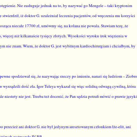
otępienie. Nie zasługuje jednak na to, by nazywać go Mengele – taki kryptonim
 stwierdził, iż doktor G. uzależniał leczenia pacjentów, od wręczenia mu korzyści
ąca niecałe 17700 zł, umówmy się, na kolana nie powala. Stawiam tezę, że
 więcej niż kilkanaście tysięcy złotych. Wysokości wyroku (rok więzienia w
 tym nie znam. Wiem, że doktor G. jest wybitnym kardiochirurgiam i chciałbym, by
ewne spodziewał się, że nazywając rzeczy po imieniu, narazi się ludziom – Ziobro
 wyrządzili dość zła. Igor Tuleya wykazał się więc solidną odwagą cywilną, która
iestety nie jest. Trzeba też docenić, że Pan sędzia potrafi mówić o prawie język
 bo przecież ani doktor G. nie był jedynym aresztowanym członkiem łże-elit, ani
których zastraszała IV RP.