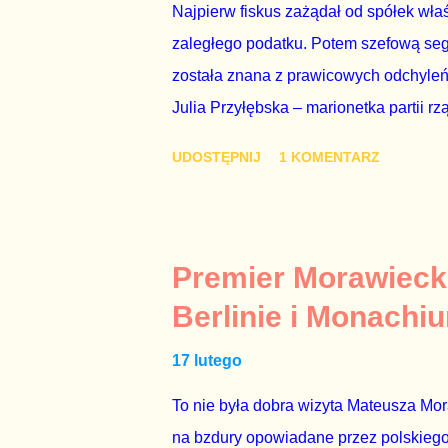
Najpierw fiskus zażądał od spółek właś
zaległego podatku. Potem szefową segme
została znana z prawicowych odchyleń
Julia Przyłębska – marionetka partii rz
ambasadorem Polski w Berlinie, niby p
UDOSTĘPNIJ
1 KOMENTARZ
Gawryluk starannie wykonała zaleceni
tylko tam, gdzie nie ma trudnych pytań
Polsatu – Zygmunta Solorza - uważam 
z TVP i TVN nie dorastają do pięt. Smu
Premier Morawieck
Kaczyńskiego. Znowu, bo w 2007 roku te
Berlinie i Monachi
przedterminowymi wyborami parlamentar
17 lutego
Bezpieczeństwa Wewnętrznego, a kilka 
To nie była dobra wizyta Mateusza Mo
na bzdury opowiadane przez polskiego 