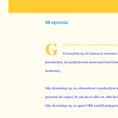
08 stycznia
G
dy usłyszałem, że nocne przesłuchania 
Ucieszyłem się, bo nareszcie nazwano r
przesłuchań
,
nie praktykowali nawet panowie Gomu
bezbronny.
Gdy dowiaduję się, że człowiekowi w podeszłym w
przyznać do czegoś, bo jak nie to albo on, albo kt
Gdy dowiaduję się, że agent CBA uwiódł pielęgniar