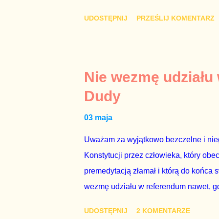
mi przykro, że premier mojego kraju ś
UDOSTĘPNIJ
PRZEŚLIJ KOMENTARZ
najwolniej w Europie, a prawda jest t
brednie, że Polska może być motorem w
jakby rower miał ciągnąć samochód cię
tym i porównał PKB Polski i Hiszpanii,
Nie wezmę udziału
pewnie dlatego, że nie chciało mu prz
Dudy
naszego kraju z lat 2007-2015. Bardzo
03 maja
rządu. Generalnie, M...
Uważam za wyjątkowo bezczelne i nie
Konstytucji przez człowieka, który obe
premedytacją złamał i którą do końca s
wezmę udziału w referendum nawet, gdy
się w „Biedronce” albo w „Lidlu”, a z
UDOSTĘPNIJ
2 KOMENTARZE
chce kosztem ok. 150 mln zł z pienięd