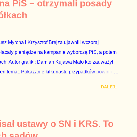
icznemu całego państwa. Zastrzeżenie „jeśli są
 na PiS – otrzymali posady
mamy do czynienia z medium o wyjątkowo wątpliwej
ółkach
ormacje nie zostały w żaden sposób zdementowane, a
z Myrcha i Krzysztof Brejza ujawnili wczoraj
płacały pieniądze na kampanię wyborczą PiS, a potem
ch. Autor grafiki: Damian Kujawa Mało kto zauważył
ten temat. Pokazanie kilkunastu przypadków powinno
atura powinna natychmiast wszcząć śledztwo.
DALEJ...
 prosty. Określone osoby wpłacają pieniądze na PiS, a
kach Skarbu Państwa ze względu na to, że partia PiS
ia profesjonalistów na kadry partyjne. Mamy tutaj do
owym, które zawsze może się zdarzyć, a polegającym
sał ustawy o SN i KRS. To
ca na partię polityczną, a następnie obejmuje prace w
ch sądów