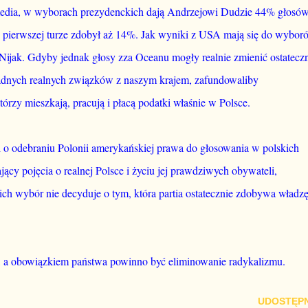
media, w wyborach prezydenckich dają Andrzejowi Dudzie 44% głosów
 pierwszej turze zdobył aż 14%. Jak wyniki z USA mają się do wybor
Nijak. Gdyby jednak głosy zza Oceanu mogły realnie zmienić ostatecz
adnych realnych związków z naszym krajem, zafundowaliby
rzy mieszkają, pracują i płacą podatki właśnie w Polsce.
 o odebraniu Polonii amerykańskiej prawa do głosowania w polskich
ący pojęcia o realnej Polsce i życiu jej prawdziwych obywateli,
i ich wybór nie decyduje o tym, która partia ostatecznie zdobywa władzę
a, a obowiązkiem państwa powinno być eliminowanie radykalizmu.
UDOSTĘPN