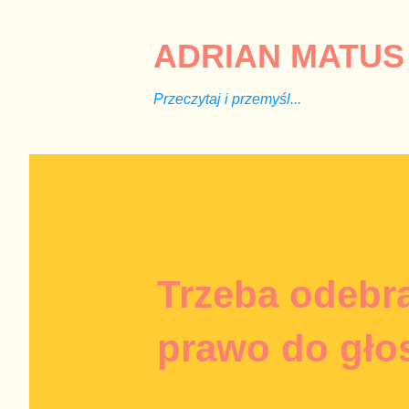
ADRIAN MATUS 
Przeczytaj i przemyśl...
Trzeba odebra
prawo do gło