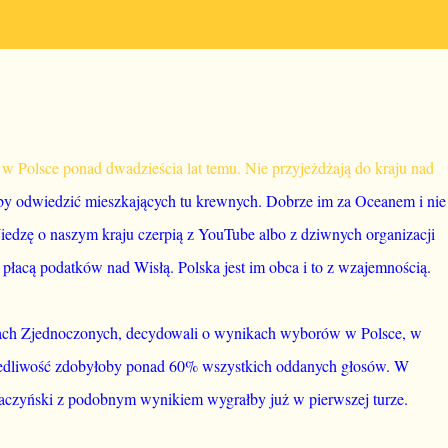
ła w Polsce ponad dwadzieścia lat temu. Nie przyjeżdżają do kraju nad
, by odwiedzić mieszkających tu krewnych. Dobrze im za Oceanem i nie
iedzę o naszym kraju czerpią z YouTube albo z dziwnych organizacji
łacą podatków nad Wisłą. Polska jest im obca i to z wzajemnością.
nach Zjednoczonych, decydowali o wynikach wyborów w Polsce, w
edliwość zdobyłoby ponad 60% wszystkich oddanych głosów. W
aczyński z podobnym wynikiem wygrałby już w pierwszej turze.