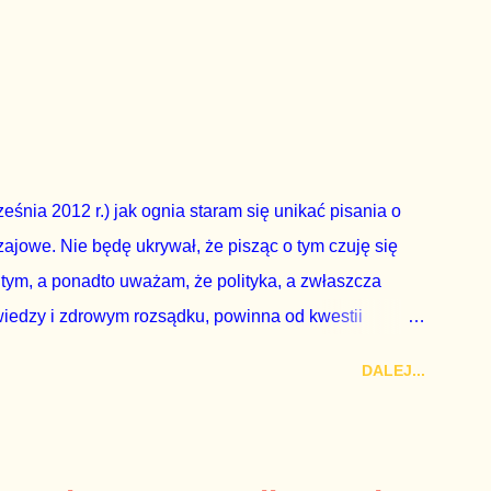
zapowiedział, że złoży do Senatu wniosek o
dbyć się w dniach 10-11 listopada 2018 roku. Nikt
ządząca, ani partie opozycyjne. Jeśli w siedzibie PiS
nie z wolą Dudy, obowiązkiem każdego przyzwoitego
eguły demokraty jest takie referendum zbojkotować. W
eśnia 2012 r.) jak ognia staram się unikać pisania o
ajowe. Nie będę ukrywał, że pisząc o tym czuję się
 tym, a ponadto uważam, że polityka, a zwłaszcza
wiedzy i zdrowym rozsądku, powinna od kwestii
nieważ polityka to sprawy publiczne, a sprawy intymne
DALEJ...
k na światło dzienne wypływają informacje o
lityka partii rządzącej i – przynajmniej formalnie –
ne nie tylko stają się publiczne, ale też – jeśli są