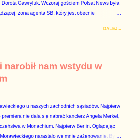
 Dorota Gawryluk. Wczoraj gościem Polsat News była
ądzącej, żona agenta SB, który jest obecnie
rezes niby Trybunału konstytucyjnego. To znak, że
DALEJ...
a płynące z siedziby PiS, ponieważ Przyłębska bywa
. Taki obrót spraw przyjmuję ze smutkiem. Właściciela
za absolutnego geniusza biznesu, któremu konkurenci
tne, że znowu dał się złamać partii Jarosława
i narobił nam wstydu w
ż tak się stało. Na kilka tygodni przed
um
nymi do biur Solorza politycy PiS wysłali Agencję
dni później...
rawieckiego u naszych zachodnich sąsiadów. Najpierw
premiera nie dała się nabrać kanclerz Angela Merkel,
eczeństwa w Monachium. Najpierw Berlin. Oglądając
 Morawieckiego narastało we mnie zażenowanie. Było