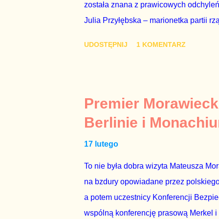
została znana z prawicowych odchyleń
Julia Przyłębska – marionetka partii rz
ambasadorem Polski w Berlinie, niby p
UDOSTĘPNIJ
1 KOMENTARZ
Gawryluk starannie wykonała zaleceni
tylko tam, gdzie nie ma trudnych pytań
Polsatu – Zygmunta Solorza - uważam 
z TVP i TVN nie dorastają do pięt. Smu
Premier Morawieck
Kaczyńskiego. Znowu, bo w 2007 roku te
Berlinie i Monachi
przedterminowymi wyborami parlamentar
17 lutego
Bezpieczeństwa Wewnętrznego, a kilka 
To nie była dobra wizyta Mateusza Mo
na bzdury opowiadane przez polskiego 
a potem uczestnicy Konferencji Bezpi
wspólną konferencję prasową Merkel i