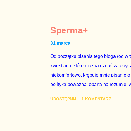
mojej zgody. Prezydent Andrzej Duda 
dwudniowe referendum, które miałoby o
tego referendum nie chce – ani partia r
Sperma+
zapadnie decyzja, aby głosować zgod
31 marca
człowieka i szanującego podstawowe r
procedurze zmiany Konstytu...
Od początku pisania tego bloga (od wrz
kwestiach, które można uznać za obycz
niekomfortowo, krępuje mnie pisanie o
polityka poważna, oparta na rozumie, 
łóżkowych trzymać się jak najdalej, po
UDOSTĘPNIJ
1 KOMENTARZ
powinny pozostać prywatne. Gdy jedna
seksaferze z udziałem prominentnego po
drugiej osoby w państwie, sprawy prywat