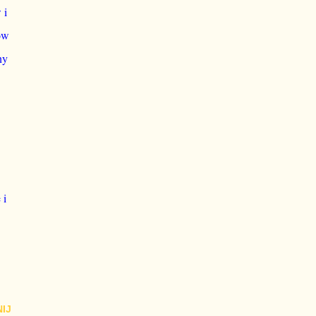
 i
ów
ny
 i
IJ