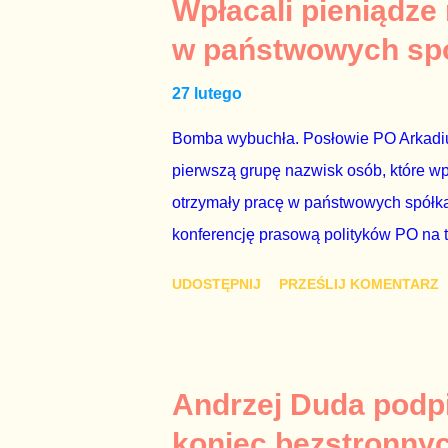
prawdziwe – zagrażają interesowi publ
Wpłacali pieniądze
prawdziwe” jest konieczne, ponieważ 
w państwowych sp
reputacji, ale mimo upływu czasu, inf
27 lutego
oskarżany polityk milczy. Tygod...
Bomba wybuchła. Posłowie PO Arkadius
pierwszą grupę nazwisk osób, które w
otrzymały pracę w państwowych spółka
konferencję prasową polityków PO na 
wstrząsnąć opinią publiczną, a prokur
UDOSTĘPNIJ
PRZEŚLIJ KOMENTARZ
Mechanizm opisany na konferencji jest
następnie uzyskują stanowiska w spół
obsadziła zarządy tych spółek i wymien
czynienia nie ze zjawiskiem jednostk
Andrzej Duda podpi
na tym, że osoba z kwalifikacjami wpła
koniec bezstronny