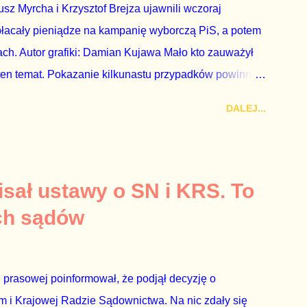
z Myrcha i Krzysztof Brejza ujawnili wczoraj
płacały pieniądze na kampanię wyborczą PiS, a potem
ch. Autor grafiki: Damian Kujawa Mało kto zauważył
ten temat. Pokazanie kilkunastu przypadków powinno
atura powinna natychmiast wszcząć śledztwo.
DALEJ...
 prosty. Określone osoby wpłacają pieniądze na PiS, a
kach Skarbu Państwa ze względu na to, że partia PiS
ia profesjonalistów na kadry partyjne. Mamy tutaj do
owym, które zawsze może się zdarzyć, a polegającym
sał ustawy o SN i KRS. To
ca na partię polityczną, a następnie obejmuje prace w
ch sądów
o przez ta partię. Przeciwnie. Przedstawienie pierwszej
 prasowej poinformował, że podjął decyzję o
 i Krajowej Radzie Sądownictwa. Na nic zdały się