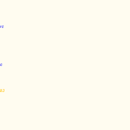
we
że
IJ