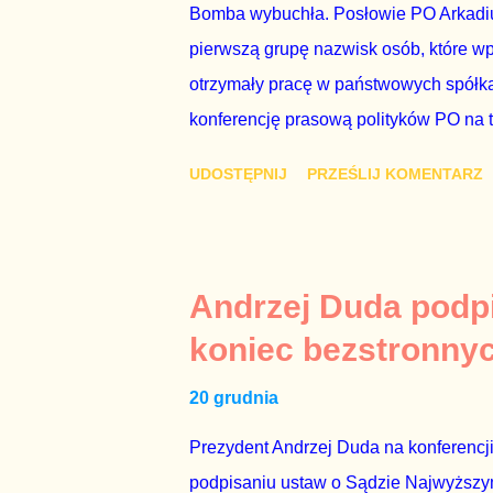
Bomba wybuchła. Posłowie PO Arkadius
pierwszą grupę nazwisk osób, które w
otrzymały pracę w państwowych spółka
konferencję prasową polityków PO na 
wstrząsnąć opinią publiczną, a prokur
UDOSTĘPNIJ
PRZEŚLIJ KOMENTARZ
Mechanizm opisany na konferencji jest
następnie uzyskują stanowiska w spół
obsadziła zarządy tych spółek i wymien
czynienia nie ze zjawiskiem jednostk
Andrzej Duda podpi
na tym, że osoba z kwalifikacjami wpła
koniec bezstronny
spółce, która jest zarządzana pośredni
20 grudnia
gr...
Prezydent Andrzej Duda na konferencji
podpisaniu ustaw o Sądzie Najwyższym