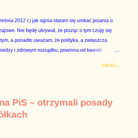
eguły demokraty jest takie referendum zbojkotować. W
eśnia 2012 r.) jak ognia staram się unikać pisania o
ajowe. Nie będę ukrywał, że pisząc o tym czuję się
 tym, a ponadto uważam, że polityka, a zwłaszcza
wiedzy i zdrowym rozsądku, powinna od kwestii
nieważ polityka to sprawy publiczne, a sprawy intymne
DALEJ...
k na światło dzienne wypływają informacje o
lityka partii rządzącej i – przynajmniej formalnie –
ne nie tylko stają się publiczne, ale też – jeśli są
icznemu całego państwa. Zastrzeżenie „jeśli są
 na PiS – otrzymali posady
mamy do czynienia z medium o wyjątkowo wątpliwej
ółkach
ormacje nie zostały w żaden sposób zdementowane, a