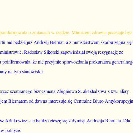
oinformowała o zmianach w rządzie. Ministrem zdrowia przestaje być
tu nie będzie już Andrzej Biernat, a z ministerstwem skarbu żegna się
inistrowie. Radosław Sikorski zapowiedział swoją rezygnację ze
 poinformowała, że nie przyjmie sprawozdania prokuratora generalneg
iany na tym stanowisku.
przez szemranego biznesmena Zbigniewa S. akt śledztwa z tzw. afery
ejem Biernatem od dawna interesuje się Centralne Biuro Antykorupcyjn
z Arłukowicz, ale bardzo cieszę się z dymisji Andrzeja Biernata. Dla
 w polityce.