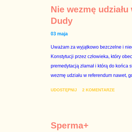
tym i porównał PKB Polski i Hiszpanii,
Nie wezmę udziału
pewnie dlatego, że nie chciało mu prz
Dudy
naszego kraju z lat 2007-2015. Bardzo
03 maja
rządu. Generalnie, M...
Uważam za wyjątkowo bezczelne i nie
Konstytucji przez człowieka, który obe
premedytacją złamał i którą do końca s
wezmę udziału w referendum nawet, gdy
się w „Biedronce” albo w „Lidlu”, a z
UDOSTĘPNIJ
2 KOMENTARZE
chce kosztem ok. 150 mln zł z pienięd
mojej zgody. Prezydent Andrzej Duda 
dwudniowe referendum, które miałoby o
tego referendum nie chce – ani partia r
Sperma+
zapadnie decyzja, aby głosować zgod