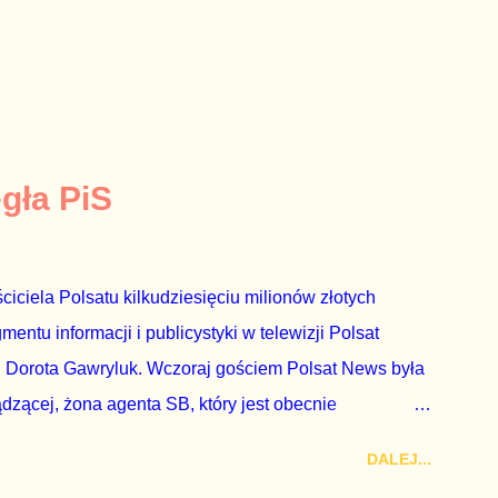
egła PiS
ciciela Polsatu kilkudziesięciu milionów złotych
ntu informacji i publicystyki w telewizji Polsat
 Dorota Gawryluk. Wczoraj gościem Polsat News była
ądzącej, żona agenta SB, który jest obecnie
rezes niby Trybunału konstytucyjnego. To znak, że
DALEJ...
a płynące z siedziby PiS, ponieważ Przyłębska bywa