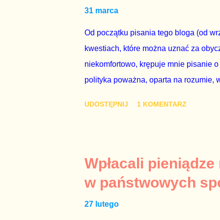
31 marca
człowieka i szanującego podstawowe r
procedurze zmiany Konstytu...
Od początku pisania tego bloga (od wrz
kwestiach, które można uznać za obycz
niekomfortowo, krępuje mnie pisanie o
polityka poważna, oparta na rozumie, 
łóżkowych trzymać się jak najdalej, po
UDOSTĘPNIJ
1 KOMENTARZ
powinny pozostać prywatne. Gdy jedna
seksaferze z udziałem prominentnego po
drugiej osoby w państwie, sprawy prywat
prawdziwe – zagrażają interesowi publ
Wpłacali pieniądze
prawdziwe” jest konieczne, ponieważ 
w państwowych sp
reputacji, ale mimo upływu czasu, inf
27 lutego
oskarżany polityk milczy. Tygod...