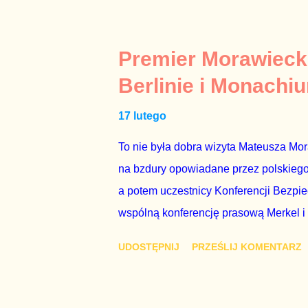
tylko tam, gdzie nie ma trudnych pytań
Polsatu – Zygmunta Solorza - uważam 
z TVP i TVN nie dorastają do pięt. Smu
Premier Morawieck
Kaczyńskiego. Znowu, bo w 2007 roku te
Berlinie i Monachi
przedterminowymi wyborami parlamentar
17 lutego
Bezpieczeństwa Wewnętrznego, a kilka 
To nie była dobra wizyta Mateusza Mo
na bzdury opowiadane przez polskiego 
a potem uczestnicy Konferencji Bezpi
wspólną konferencję prasową Merkel i
mi przykro, że premier mojego kraju ś
UDOSTĘPNIJ
PRZEŚLIJ KOMENTARZ
najwolniej w Europie, a prawda jest t
brednie, że Polska może być motorem w
jakby rower miał ciągnąć samochód cię