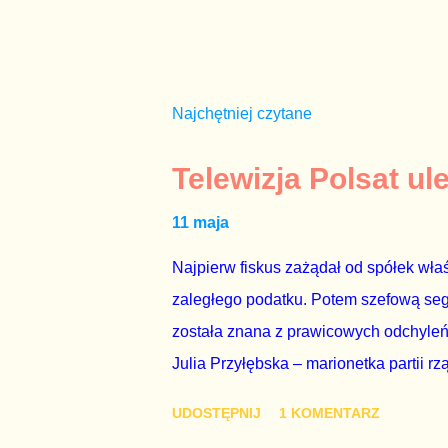
Najchętniej czytane
Telewizja Polsat ul
11 maja
Najpierw fiskus zażądał od spółek właś
zaległego podatku. Potem szefową segme
została znana z prawicowych odchyleń
Julia Przyłębska – marionetka partii rz
ambasadorem Polski w Berlinie, niby p
UDOSTĘPNIJ
1 KOMENTARZ
Gawryluk starannie wykonała zaleceni