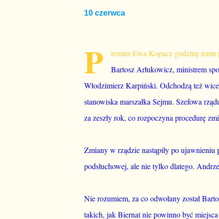
10 czerwca
P
remier Ewa Kopacz godzinę temu p
Bartosz Arłukowicz, ministrem spor
Włodzimierz Karpiński. Odchodzą też wicem
stanowiska marszałka Sejmu. Szefowa rządu
za zeszły rok, co rozpoczyna procedurę zm
Zmiany w rządzie nastąpiły po ujawnieniu 
podsłuchowej, ale nie tylko dlatego. Andrz
Nie rozumiem, za co odwołany został Bartos
takich, jak Biernat nie powinno być miejsca