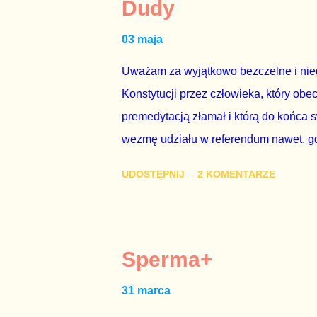
Dudy
naszego kraju z lat 2007-2015. Bardzo
03 maja
rządu. Generalnie, M...
Uważam za wyjątkowo bezczelne i nie
Konstytucji przez człowieka, który obe
premedytacją złamał i którą do końca s
wezmę udziału w referendum nawet, gdy
się w „Biedronce” albo w „Lidlu”, a z
UDOSTĘPNIJ
2 KOMENTARZE
chce kosztem ok. 150 mln zł z pienięd
mojej zgody. Prezydent Andrzej Duda 
dwudniowe referendum, które miałoby o
tego referendum nie chce – ani partia r
Sperma+
zapadnie decyzja, aby głosować zgod
31 marca
człowieka i szanującego podstawowe r