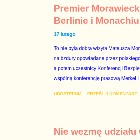
z TVP i TVN nie dorastają do pięt. Smu
Premier Morawieck
Kaczyńskiego. Znowu, bo w 2007 roku te
Berlinie i Monachi
przedterminowymi wyborami parlamentar
17 lutego
Bezpieczeństwa Wewnętrznego, a kilka 
To nie była dobra wizyta Mateusza Mo
na bzdury opowiadane przez polskiego 
a potem uczestnicy Konferencji Bezpi
wspólną konferencję prasową Merkel i
mi przykro, że premier mojego kraju ś
UDOSTĘPNIJ
PRZEŚLIJ KOMENTARZ
najwolniej w Europie, a prawda jest t
brednie, że Polska może być motorem w
jakby rower miał ciągnąć samochód cię
tym i porównał PKB Polski i Hiszpanii,
Nie wezmę udziału
pewnie dlatego, że nie chciało mu prz