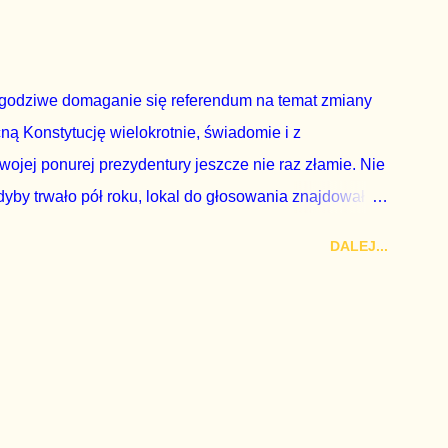
 to małe i smutne – niegodne premiera polskiego
godziwe domaganie się referendum na temat zmiany
cną Konstytucję wielokrotnie, świadomie i z
wojej ponurej prezydentury jeszcze nie raz złamie. Nie
by trwało pół roku, lokal do głosowania znajdował
a udział w głosowaniu dawano zimne piwo. Andrzej Duda
DALEJ...
zy nas wszystkich dodać sobie znaczenia. Nie ma na to
zapowiedział, że złoży do Senatu wniosek o
dbyć się w dniach 10-11 listopada 2018 roku. Nikt
ządząca, ani partie opozycyjne. Jeśli w siedzibie PiS
nie z wolą Dudy, obowiązkiem każdego przyzwoitego
eguły demokraty jest takie referendum zbojkotować. W