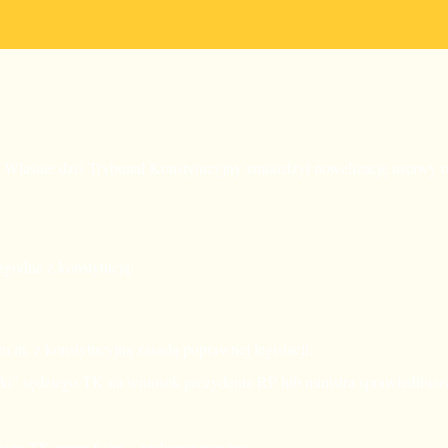
ę. Właśnie dziś Trybunał Konstytucyjny zmiażdżył nowelizację ustawy 
zgodne z konstytucją:
in. z konstytucyjną zasadą poprawnej legislacji,
ki" sędziego TK na wniosek prezydenta RP lub ministra sprawiedliwoś
ego TK przez Sejm – niekonstytucyjna,