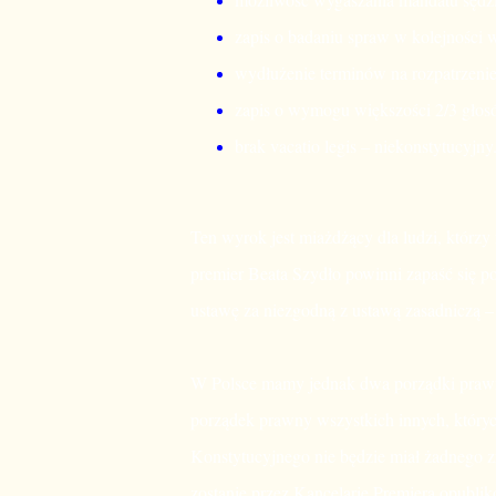
zapis o badaniu spraw w kolejności 
wydłużenie terminów na rozpatrzeni
zapis o wymogu większości 2/3 głos
brak vacatio legis – niekonstytucyjny
Ten wyrok jest miażdżący dla ludzi, którzy 
premier Beata Szydło powinni zapaść się 
ustawę za niezgodną z ustawą zasadniczą – 
W Polsce mamy jednak dwa porządki prawne
porządek prawny wszystkich innych, któryc
Konstytucyjnego nie będzie miał żadnego z
zostanie przez Kancelarię Premiera opubl