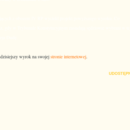
zujących z obozem IV RP wyciekł projekt powyższego wyroku. Co
raz, gdy w Trybunale Konstytucyjnym zasiadają sędziowie wybrani w te
zeja Dudę.
 dzisiejszy wyrok na swojej
stronie internetowej
.
UDOSTĘPN