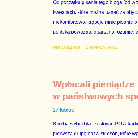
procedurze zmiany Konstytu...
Od początku pisania tego bloga (od wrz
kwestiach, które można uznać za obycz
niekomfortowo, krępuje mnie pisanie o
polityka poważna, oparta na rozumie, 
łóżkowych trzymać się jak najdalej, po
UDOSTĘPNIJ
1 KOMENTARZ
powinny pozostać prywatne. Gdy jedna
seksaferze z udziałem prominentnego po
drugiej osoby w państwie, sprawy prywat
prawdziwe – zagrażają interesowi publ
Wpłacali pieniądze
prawdziwe” jest konieczne, ponieważ 
w państwowych sp
reputacji, ale mimo upływu czasu, inf
27 lutego
oskarżany polityk milczy. Tygod...
Bomba wybuchła. Posłowie PO Arkadius
pierwszą grupę nazwisk osób, które w