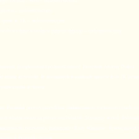
wpływu – niekonstytucyjny,
e spraw w TK – niekonstytucyjne,
ów do wydania wyroku w pełnym składzie – niekonstytucyjny,
.
napisali, przegłosowali i podpisali ustawę. Prezydent Andrzej Duda i
pod ziemię ze wstydu. W normalnych warunkach sprawa: Jeśli TK uznaj
ustawa trafia do kosza.
: Porządek prawny prezydenta, parlamentarnej większości i rządu or
h ta władza uważa za gorszy sort Polaków. Dzisiejszy wyrok Trybunał
naczenia dla prezydenta, parlamentu i Rady Ministrów. Pewnie nawet 
ikowany w Dzienniku Ustaw.