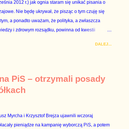
eśnia 2012 r.) jak ognia staram się unikać pisania o
ajowe. Nie będę ukrywał, że pisząc o tym czuję się
 tym, a ponadto uważam, że polityka, a zwłaszcza
wiedzy i zdrowym rozsądku, powinna od kwestii
nieważ polityka to sprawy publiczne, a sprawy intymne
DALEJ...
k na światło dzienne wypływają informacje o
lityka partii rządzącej i – przynajmniej formalnie –
ne nie tylko stają się publiczne, ale też – jeśli są
icznemu całego państwa. Zastrzeżenie „jeśli są
 na PiS – otrzymali posady
mamy do czynienia z medium o wyjątkowo wątpliwej
ółkach
ormacje nie zostały w żaden sposób zdementowane, a
z Myrcha i Krzysztof Brejza ujawnili wczoraj
płacały pieniądze na kampanię wyborczą PiS, a potem