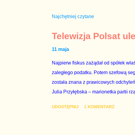
Najchętniej czytane
Telewizja Polsat ul
11 maja
Najpierw fiskus zażądał od spółek właś
zaległego podatku. Potem szefową segme
została znana z prawicowych odchyleń
Julia Przyłębska – marionetka partii rz
ambasadorem Polski w Berlinie, niby p
UDOSTĘPNIJ
1 KOMENTARZ
Gawryluk starannie wykonała zaleceni
tylko tam, gdzie nie ma trudnych pytań
Polsatu – Zygmunta Solorza - uważam 