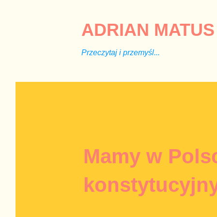
ADRIAN MATUS 
Przeczytaj i przemyśl...
Mamy w Polsc
konstytucyjn