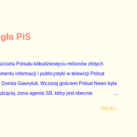
egła PiS
ciciela Polsatu kilkudziesięciu milionów złotych
ntu informacji i publicystyki w telewizji Polsat
 Dorota Gawryluk. Wczoraj gościem Polsat News była
ądzącej, żona agenta SB, który jest obecnie
rezes niby Trybunału konstytucyjnego. To znak, że
DALEJ...
a płynące z siedziby PiS, ponieważ Przyłębska bywa
. Taki obrót spraw przyjmuję ze smutkiem. Właściciela
za absolutnego geniusza biznesu, któremu konkurenci