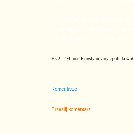
P.s.1. Dziś rano do dziennikarzy sympaty
zastanawiające, wyciek nastąpił właśnie te
kadencji Sejmu i zaprzysiężeni przez Andr
P.s.2. Trybunał Konstytucyjny opublikował
Komentarze
Prześlij komentarz