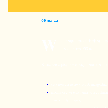
09 marca
W
arto zapamiętać dzisiejszą dat
TK autorstwa PiS-u.
Kluczowe zapisy nowelizacji uznane za nie
cała nowela ustawy o TK niezgodna m.
możliwość wszczynania "dyscyplinar
– niekonstytucyjna,
możliwość wygaszania mandatu sędzi