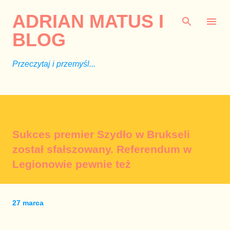
Przejdź do głównej zawartości
ADRIAN MATUS I
BLOG
Przeczytaj i przemyśl...
Sukces premier Szydło w Brukseli
został sfałszowany. Referendum w
Legionowie pewnie też
27 marca