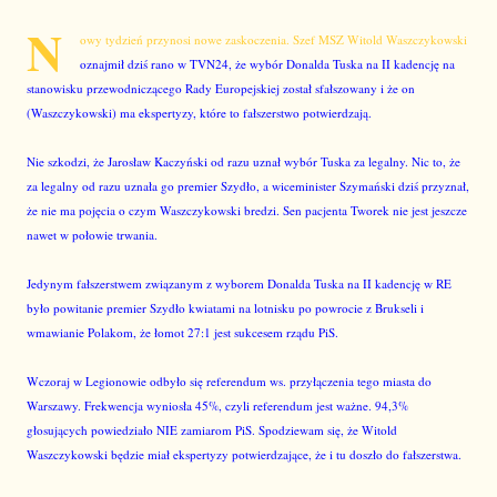
N
owy tydzień przynosi nowe zaskoczenia. Szef MSZ Witold Waszczykowski
oznajmił dziś rano w TVN24, że wybór Donalda Tuska na II kadencję na
stanowisku przewodniczącego Rady Europejskiej został sfałszowany i że on
(Waszczykowski) ma ekspertyzy, które to fałszerstwo potwierdzają.
Nie szkodzi, że Jarosław Kaczyński od razu uznał wybór Tuska za legalny. Nic to, że
za legalny od razu uznała go premier Szydło, a wiceminister Szymański dziś przyznał,
że nie ma pojęcia o czym Waszczykowski bredzi. Sen pacjenta Tworek nie jest jeszcze
nawet w połowie trwania.
Jedynym fałszerstwem związanym z wyborem Donalda Tuska na II kadencję w RE
było powitanie premier Szydło kwiatami na lotnisku po powrocie z Brukseli i
wmawianie Polakom, że łomot 27:1 jest sukcesem rządu PiS.
Wczoraj w Legionowie odbyło się referendum ws. przyłączenia tego miasta do
Warszawy. Frekwencja wyniosła 45%, czyli referendum jest ważne. 94,3%
głosujących powiedziało NIE zamiarom PiS. Spodziewam się, że Witold
Waszczykowski będzie miał ekspertyzy potwierdzające, że i tu doszło do fałszerstwa.