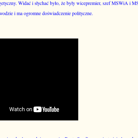
getyczny. Widać i słychać było, że były wicepremier, szef MSWiA i M
 wodzie i ma ogromne doświadczenie polityczne.