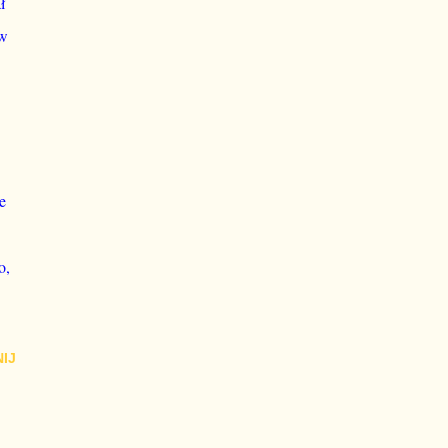
ł
 w
e
o,
IJ