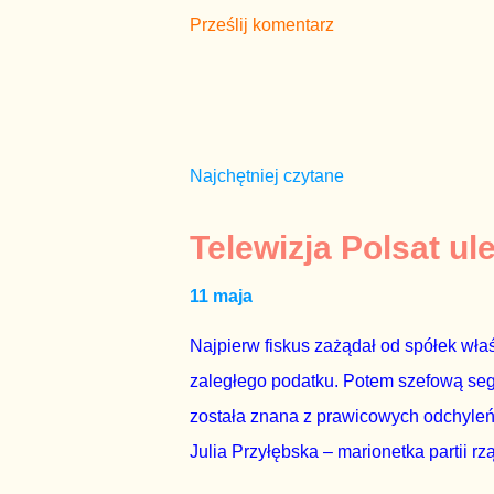
Prześlij komentarz
Najchętniej czytane
Telewizja Polsat ul
11 maja
Najpierw fiskus zażądał od spółek właś
zaległego podatku. Potem szefową segme
została znana z prawicowych odchyleń
Julia Przyłębska – marionetka partii rz
ambasadorem Polski w Berlinie, niby p