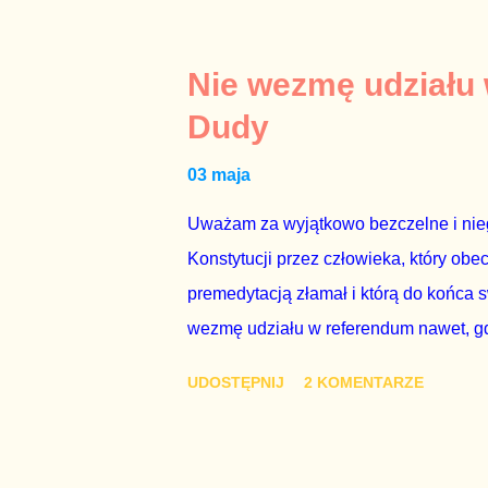
brednie, że Polska może być motorem w
jakby rower miał ciągnąć samochód cię
tym i porównał PKB Polski i Hiszpanii,
Nie wezmę udziału
pewnie dlatego, że nie chciało mu prz
Dudy
naszego kraju z lat 2007-2015. Bardzo
03 maja
rządu. Generalnie, M...
Uważam za wyjątkowo bezczelne i nie
Konstytucji przez człowieka, który obe
premedytacją złamał i którą do końca s
wezmę udziału w referendum nawet, gdy
się w „Biedronce” albo w „Lidlu”, a z
UDOSTĘPNIJ
2 KOMENTARZE
chce kosztem ok. 150 mln zł z pienięd
mojej zgody. Prezydent Andrzej Duda 
dwudniowe referendum, które miałoby o