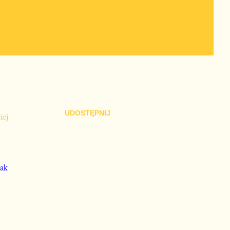
UDOSTĘPNIJ
iej
nak