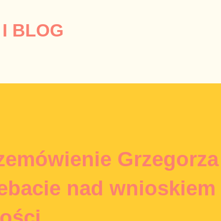
Przejdź do głównej zawartości
I BLOG
zemówienie Grzegorza
ebacie nad wnioskiem
ości