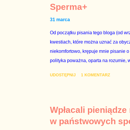
tego referendum nie chce – ani partia r
Sperma+
zapadnie decyzja, aby głosować zgod
31 marca
człowieka i szanującego podstawowe r
procedurze zmiany Konstytu...
Od początku pisania tego bloga (od wrz
kwestiach, które można uznać za obycz
niekomfortowo, krępuje mnie pisanie o
polityka poważna, oparta na rozumie, 
łóżkowych trzymać się jak najdalej, po
UDOSTĘPNIJ
1 KOMENTARZ
powinny pozostać prywatne. Gdy jedna
seksaferze z udziałem prominentnego po
drugiej osoby w państwie, sprawy prywat
prawdziwe – zagrażają interesowi publ
Wpłacali pieniądze
prawdziwe” jest konieczne, ponieważ 
w państwowych sp
reputacji, ale mimo upływu czasu, inf