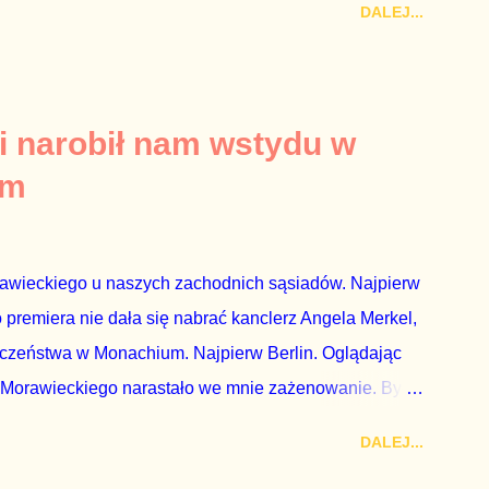
DALEJ...
a płynące z siedziby PiS, ponieważ Przyłębska bywa
. Taki obrót spraw przyjmuję ze smutkiem. Właściciela
za absolutnego geniusza biznesu, któremu konkurenci
tne, że znowu dał się złamać partii Jarosława
i narobił nam wstydu w
ż tak się stało. Na kilka tygodni przed
um
nymi do biur Solorza politycy PiS wysłali Agencję
dni później...
rawieckiego u naszych zachodnich sąsiadów. Najpierw
premiera nie dała się nabrać kanclerz Angela Merkel,
eczeństwa w Monachium. Najpierw Berlin. Oglądając
 Morawieckiego narastało we mnie zażenowanie. Było
wiadomie kłamie mówiąc, że polskie sądy pracują
DALEJ...
aka, że są w środku zestawienia. Potem, gdy opowiadał