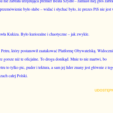
 nie zabrała urzędująca premier Beata Szydło - zamiast niej głos zabra
rzemówienie było słabe – widać i słychać było, że prezes PiS nie jest
wła Kukiza. Było kuriozalne i chaotyczne – jak zwykle.
 Petru, który postanowił zaatakować Platformę Obywatelską. Widoczni
gorsze niż te oficjalne. To droga donikąd. Mnie to nie martwi, bo
 to tylko pic, puder i tektura, a sam jej lider znany jest głównie z teg
zach całej Polski.
UDOSTĘPN