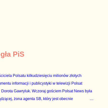
egła PiS
ciciela Polsatu kilkudziesięciu milionów złotych
ntu informacji i publicystyki w telewizji Polsat
 Dorota Gawryluk. Wczoraj gościem Polsat News była
ądzącej, żona agenta SB, który jest obecnie
rezes niby Trybunału konstytucyjnego. To znak, że