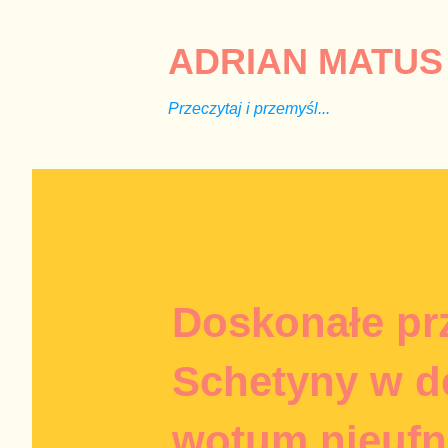
ADRIAN MATUS 
Przeczytaj i przemyśl...
Doskonałe pr
Schetyny w d
wotum nieufn