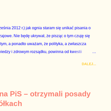
ządząca, ani partie opozycyjne. Jeśli w siedzibie PiS
nie z wolą Dudy, obowiązkiem każdego przyzwoitego
eguły demokraty jest takie referendum zbojkotować. W
eśnia 2012 r.) jak ognia staram się unikać pisania o
ajowe. Nie będę ukrywał, że pisząc o tym czuję się
 tym, a ponadto uważam, że polityka, a zwłaszcza
wiedzy i zdrowym rozsądku, powinna od kwestii
nieważ polityka to sprawy publiczne, a sprawy intymne
DALEJ...
k na światło dzienne wypływają informacje o
lityka partii rządzącej i – przynajmniej formalnie –
ne nie tylko stają się publiczne, ale też – jeśli są
icznemu całego państwa. Zastrzeżenie „jeśli są
 na PiS – otrzymali posady
mamy do czynienia z medium o wyjątkowo wątpliwej
ółkach
ormacje nie zostały w żaden sposób zdementowane, a