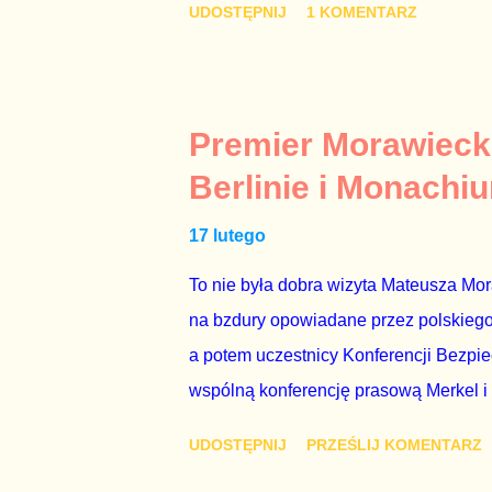
UDOSTĘPNIJ
1 KOMENTARZ
Gawryluk starannie wykonała zaleceni
tylko tam, gdzie nie ma trudnych pytań
Polsatu – Zygmunta Solorza - uważam 
z TVP i TVN nie dorastają do pięt. Smu
Premier Morawieck
Kaczyńskiego. Znowu, bo w 2007 roku te
Berlinie i Monachi
przedterminowymi wyborami parlamentar
17 lutego
Bezpieczeństwa Wewnętrznego, a kilka 
To nie była dobra wizyta Mateusza Mo
na bzdury opowiadane przez polskiego 
a potem uczestnicy Konferencji Bezpi
wspólną konferencję prasową Merkel i
mi przykro, że premier mojego kraju ś
UDOSTĘPNIJ
PRZEŚLIJ KOMENTARZ
najwolniej w Europie, a prawda jest t