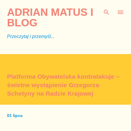
Przejdź do głównej zawartości
ADRIAN MATUS I
BLOG
Przeczytaj i przemyśl...
Platforma Obywatelska kontratakuje –
świetne wystąpienie Grzegorza
Schetyny na Radzie Krajowej
01 lipca