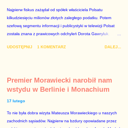
Najpierw fiskus zażądał od spółek właściciela Polsatu
kilkudziesięciu milionów złotych zaległego podatku. Potem
szefową segmentu informacji i publicystyki w telewizji Polsat
została znana z prawicowych odchyleń Dorota Gawryluk.
Wczoraj gościem Polsat News była Julia Przyłębska –
UDOSTĘPNIJ
1 KOMENTARZ
DALEJ...
marionetka partii rządzącej, żona agenta SB, który jest obecnie
ambasadorem Polski w Berlinie, niby prezes niby Trybunału
konstytucyjnego. To znak, że Gawryluk starannie wykonała
zalecenia płynące z siedziby PiS, ponieważ Przyłębska bywa
Premier Morawiecki narobił nam
tylko tam, gdzie nie ma trudnych pytań. Taki obrót spraw
wstydu w Berlinie i Monachium
przyjmuję ze smutkiem. Właściciela Polsatu – Zygmunta
Solorza - uważam za absolutnego geniusza biznesu, któremu
17 lutego
konkurenci z TVP i TVN nie dorastają do pięt. Smutne, że
To nie była dobra wizyta Mateusza Morawieckiego u naszych
znowu dał się złamać partii Jarosława Kaczyńskiego. Znowu,
zachodnich sąsiadów. Najpierw na bzdury opowiadane przez
bo w 2007 roku też tak się stało. Na kilka tygodni przed