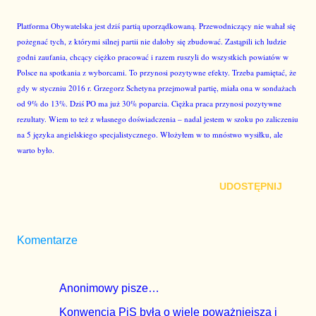
Platforma Obywatelska jest dziś partią uporządkowaną. Przewodniczący nie wahał się
pożegnać tych, z którymi silnej partii nie dałoby się zbudować. Zastąpili ich ludzie
godni zaufania, chcący ciężko pracować i razem ruszyli do wszystkich powiatów w
Polsce na spotkania z wyborcami. To przynosi pozytywne efekty. Trzeba pamiętać, że
gdy w styczniu 2016 r. Grzegorz Schetyna przejmował partię, miała ona w sondażach
od 9% do 13%. Dziś PO ma już 30% poparcia. Ciężka praca przynosi pozytywne
rezultaty. Wiem to też z własnego doświadczenia – nadal jestem w szoku po zaliczeniu
na 5 języka angielskiego specjalistycznego. Włożyłem w to mnóstwo wysiłku, ale
warto było.
UDOSTĘPNIJ
Komentarze
Anonimowy pisze…
Konwencja PiS była o wiele poważniejsza i