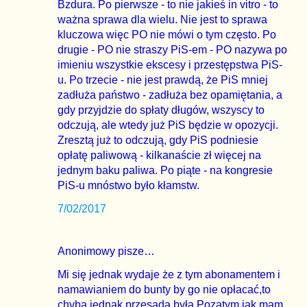
Bzdura. Po pierwsze - to nie jakieś in vitro - to
ważna sprawa dla wielu. Nie jest to sprawa
kluczowa więc PO nie mówi o tym często. Po
drugie - PO nie straszy PiS-em - PO nazywa po
imieniu wszystkie ekscesy i przestępstwa PiS-
u. Po trzecie - nie jest prawdą, że PiS mniej
zadłuża państwo - zadłuża bez opamiętania, a
gdy przyjdzie do spłaty długów, wszyscy to
odczują, ale wtedy już PiS będzie w opozycji.
Zresztą już to odczują, gdy PiS podniesie
opłatę paliwową - kilkanaście zł więcej na
jednym baku paliwa. Po piąte - na kongresie
PiS-u mnóstwo było kłamstw.
7/02/2017
Anonimowy pisze…
Mi się jednak wydaje że z tym abonamentem i
namawianiem do bunty by go nie opłacać,to
chyba jednak przesada była.Pozatym jak mam