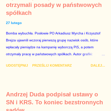
otrzymali posady w państwowych
rządzącej i – przynajmniej formalnie – drugiej osoby w
spółkach
państwie, sprawy prywatne nie tylko stają się publiczne, ale też
– jeśli są prawdziwe – zagrażają interesowi publicznemu
27 lutego
całego państwa. Zastrzeżenie „jeśli są prawdziwe” jest
konieczne, ponieważ mamy do czynienia z medium o
Bomba wybuchła. Posłowie PO Arkadiusz Myrcha i Krzysztof
wyjątkowo wątpliwej reputacji, ale mimo upływu czasu,
Brejza ujawnili wczoraj pierwszą grupę nazwisk osób, które
informacje nie zostały w żaden sposób zdementowane, a
wpłacały pieniądze na kampanię wyborczą PiS, a potem
oskarżany polityk milczy. Tygod...
otrzymały pracę w państwowych spółkach. Autor grafiki:
Damian Kujawa Mało kto zauważył konferencję prasową
UDOSTĘPNIJ
PRZEŚLIJ KOMENTARZ
DALEJ...
polityków PO na ten temat. Pokazanie kilkunastu przypadków
powinno wstrząsnąć opinią publiczną, a prokuratura powinna
natychmiast wszcząć śledztwo. Mechanizm opisany na
konferencji jest prosty. Określone osoby wpłacają pieniądze na
Andrzej Duda podpisał ustawy o
PiS, a następnie uzyskują stanowiska w spółkach Skarbu
SN i KRS. To koniec bezstronnych
Państwa ze względu na to, że partia PiS obsadziła zarządy
sądów
tych spółek i wymienia profesjonalistów na kadry partyjne.