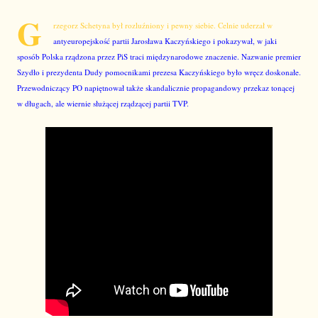
G
rzegorz Schetyna był rozluźniony i pewny siebie. Celnie uderzał w
antyeuropejskość partii Jarosława Kaczyńskiego i pokazywał, w jaki
sposób Polska rządzona przez PiS traci międzynarodowe znaczenie. Nazwanie premier
Szydło i prezydenta Dudy pomocnikami prezesa Kaczyńskiego było wręcz doskonałe.
Przewodniczący PO napiętnował także skandalicznie propagandowy przekaz tonącej
w długach, ale wiernie służącej rządzącej partii TVP.