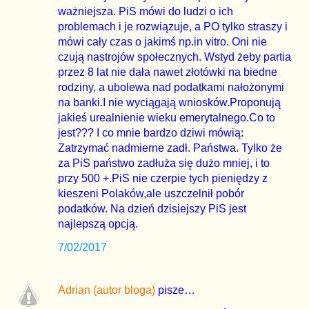
ważniejsza. PiS mówi do ludzi o ich
problemach i je rozwiązuje, a PO tylko straszy i
mówi cały czas o jakimś np.in vitro. Oni nie
czują nastrojów społecznych. Wstyd żeby partia
przez 8 lat nie dała nawet złotówki na biedne
rodziny, a ubolewa nad podatkami nałożonymi
na banki.I nie wyciągają wniosków.Proponują
jakieś urealnienie wieku emerytalnego.Co to
jest??? I co mnie bardzo dziwi mówią:
Zatrzymać nadmierne zadł. Państwa. Tylko że
za PiS państwo zadłuża się dużo mniej, i to
przy 500 +.PiS nie czerpie tych pieniędzy z
kieszeni Polaków,ale uszczelnił pobór
podatków. Na dzień dzisiejszy PiS jest
najlepszą opcją.
7/02/2017
Adrian (autor bloga)
pisze…