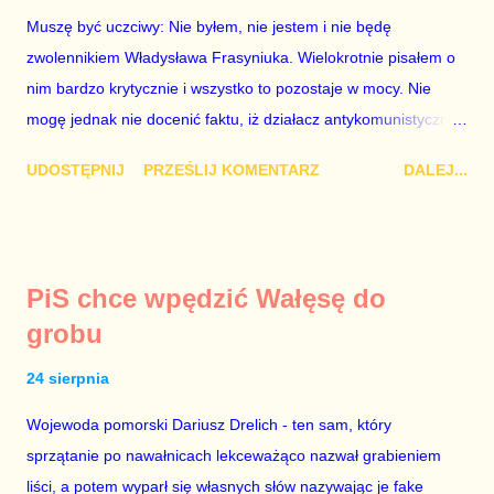
wyłącznie o jego władzę nad sądownictwem kosztem władzy
Muszę być uczciwy: Nie byłem, nie jestem i nie będę
Zbigniewa Ziobry. W poprzednich ustawach Ziobro miał 100%
zwolennikiem Władysława Frasyniuka. Wielokrotnie pisałem o
władzy nad sądami, a Duda 0%. W nowych ustawach Ziobro
nim bardzo krytycznie i wszystko to pozostaje w mocy. Nie
ma 90...
mogę jednak nie docenić faktu, iż działacz antykomunistycznej
opozycji z czasów PRL-u – po trzech latach analitycznego
UDOSTĘPNIJ
PRZEŚLIJ KOMENTARZ
DALEJ...
błądzenia – przejrzał na oczy i zrozumiał polityczną
rzeczywistość fundamentalną jak to, że 2+2=4. Doceniam to,
cieszę się i dziękuję za trzeźwy osąd. Doradcą Roberta
Biedronia jest Jakub Bierzyński. To były doradca Ryszarda
PiS chce wpędzić Wałęsę do
Petru znany z nienawiści do Platformy Obywatelskiej. Być
grobu
może nienawiść ta ma swe źródło w tym, że chciał być doradcą
Grzegorza Schetyny, a lider PO wyrzucił go za drzwi, jak lata
24 sierpnia
temu ówczesny szef partii Donald Tusk wyrzucił za drzwi Eryka
Wojewoda pomorski Dariusz Drelich - ten sam, który
Mistewicza. Nie wiem. Faktem jest, że Biedroń szkaluje
sprzątanie po nawałnicach lekceważąco nazwał grabieniem
Koalicję Obywatelską i – tak samo jak kiedyś Petru – ogłasza,
liści, a potem wyparł się własnych słów nazywając je fake
że chce być premierem. Grzegorz Schetyna nigdy tego nie