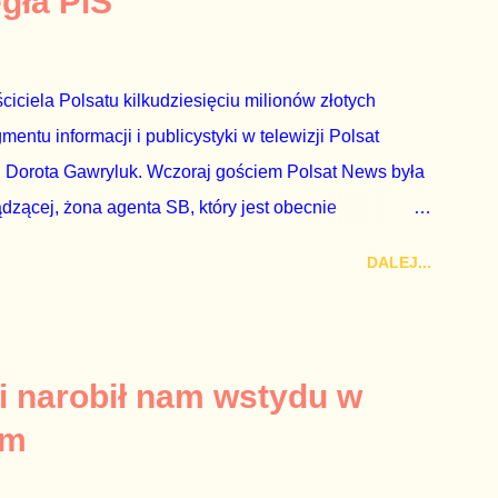
egła PiS
ciciela Polsatu kilkudziesięciu milionów złotych
ntu informacji i publicystyki w telewizji Polsat
 Dorota Gawryluk. Wczoraj gościem Polsat News była
ądzącej, żona agenta SB, który jest obecnie
rezes niby Trybunału konstytucyjnego. To znak, że
DALEJ...
a płynące z siedziby PiS, ponieważ Przyłębska bywa
. Taki obrót spraw przyjmuję ze smutkiem. Właściciela
za absolutnego geniusza biznesu, któremu konkurenci
tne, że znowu dał się złamać partii Jarosława
i narobił nam wstydu w
ż tak się stało. Na kilka tygodni przed
um
nymi do biur Solorza politycy PiS wysłali Agencję
dni później...