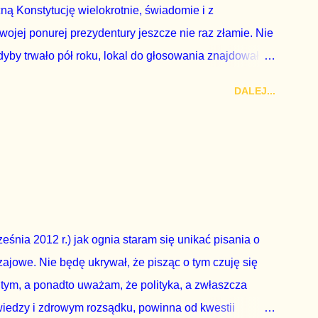
cną Konstytucję wielokrotnie, świadomie i z
wojej ponurej prezydentury jeszcze nie raz złamie. Nie
by trwało pół roku, lokal do głosowania znajdował
a udział w głosowaniu dawano zimne piwo. Andrzej Duda
DALEJ...
zy nas wszystkich dodać sobie znaczenia. Nie ma na to
zapowiedział, że złoży do Senatu wniosek o
dbyć się w dniach 10-11 listopada 2018 roku. Nikt
ządząca, ani partie opozycyjne. Jeśli w siedzibie PiS
nie z wolą Dudy, obowiązkiem każdego przyzwoitego
eguły demokraty jest takie referendum zbojkotować. W
eśnia 2012 r.) jak ognia staram się unikać pisania o
ajowe. Nie będę ukrywał, że pisząc o tym czuję się
 tym, a ponadto uważam, że polityka, a zwłaszcza
wiedzy i zdrowym rozsądku, powinna od kwestii