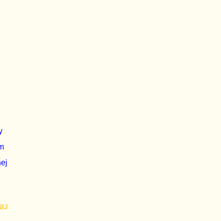
y
em
nej
IJ