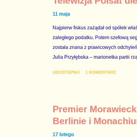
Telewizja Polsat ul
11 maja
Najpierw fiskus zażądał od spółek właś
zaległego podatku. Potem szefową segme
została znana z prawicowych odchyleń
Julia Przyłębska – marionetka partii rz
ambasadorem Polski w Berlinie, niby p
UDOSTĘPNIJ
1 KOMENTARZ
Gawryluk starannie wykonała zaleceni
tylko tam, gdzie nie ma trudnych pytań
Polsatu – Zygmunta Solorza - uważam 
z TVP i TVN nie dorastają do pięt. Smu
Premier Morawieck
Kaczyńskiego. Znowu, bo w 2007 roku te
Berlinie i Monachi
przedterminowymi wyborami parlamentar
17 lutego
Bezpieczeństwa Wewnętrznego, a kilka 