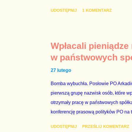
łóżkowych trzymać się jak najdalej, po
UDOSTĘPNIJ
1 KOMENTARZ
powinny pozostać prywatne. Gdy jedna
seksaferze z udziałem prominentnego po
drugiej osoby w państwie, sprawy prywat
prawdziwe – zagrażają interesowi publ
Wpłacali pieniądze
prawdziwe” jest konieczne, ponieważ 
w państwowych sp
reputacji, ale mimo upływu czasu, inf
27 lutego
oskarżany polityk milczy. Tygod...
Bomba wybuchła. Posłowie PO Arkadius
pierwszą grupę nazwisk osób, które w
otrzymały pracę w państwowych spółka
konferencję prasową polityków PO na 
wstrząsnąć opinią publiczną, a prokur
UDOSTĘPNIJ
PRZEŚLIJ KOMENTARZ
Mechanizm opisany na konferencji jest