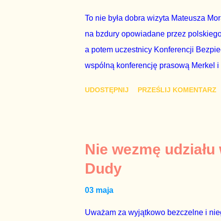
To nie była dobra wizyta Mateusza Mo
na bzdury opowiadane przez polskiego 
a potem uczestnicy Konferencji Bezpi
wspólną konferencję prasową Merkel i
mi przykro, że premier mojego kraju ś
UDOSTĘPNIJ
PRZEŚLIJ KOMENTARZ
najwolniej w Europie, a prawda jest t
brednie, że Polska może być motorem w
jakby rower miał ciągnąć samochód cię
tym i porównał PKB Polski i Hiszpanii,
Nie wezmę udziału
pewnie dlatego, że nie chciało mu prz
Dudy
naszego kraju z lat 2007-2015. Bardzo
03 maja
rządu. Generalnie, M...
Uważam za wyjątkowo bezczelne i nie