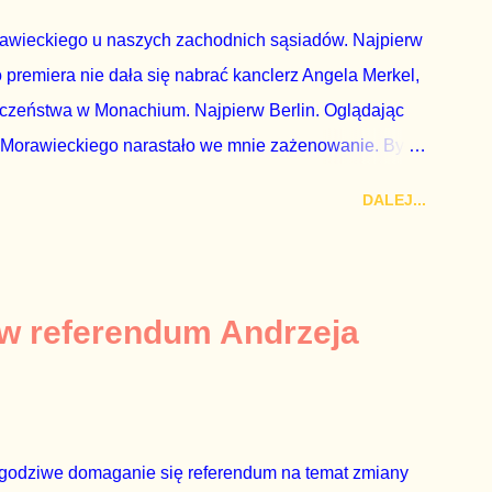
rawieckiego u naszych zachodnich sąsiadów. Najpierw
premiera nie dała się nabrać kanclerz Angela Merkel,
eczeństwa w Monachium. Najpierw Berlin. Oglądając
 Morawieckiego narastało we mnie zażenowanie. Było
wiadomie kłamie mówiąc, że polskie sądy pracują
DALEJ...
aka, że są w środku zestawienia. Potem, gdy opowiadał
zrostu gospodarczego całej Unii Europejskiej. To tak,
żarowy. Premier Morawiecki nie poprzestał jednak na
 ale – uwaga – z roku 1951, czyli czasów stalinizmu. To
 w referendum Andrzeja
ejść przez gardło pochwalenie gospodarczej sytuacji
 to małe i smutne – niegodne premiera polskiego
godziwe domaganie się referendum na temat zmiany