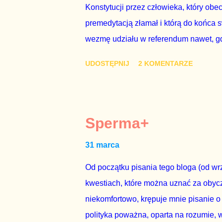
Konstytucji przez człowieka, który obe
premedytacją złamał i którą do końca s
wezmę udziału w referendum nawet, gdy
się w „Biedronce” albo w „Lidlu”, a z
UDOSTĘPNIJ
2 KOMENTARZE
chce kosztem ok. 150 mln zł z pienięd
mojej zgody. Prezydent Andrzej Duda 
dwudniowe referendum, które miałoby o
tego referendum nie chce – ani partia r
Sperma+
zapadnie decyzja, aby głosować zgod
31 marca
człowieka i szanującego podstawowe r
procedurze zmiany Konstytu...
Od początku pisania tego bloga (od wrz
kwestiach, które można uznać za obycz
niekomfortowo, krępuje mnie pisanie o
polityka poważna, oparta na rozumie, 