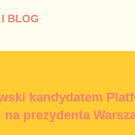
Przejdź do głównej zawartości
I BLOG
owski kandydatem Plat
j na prezydenta Warsz