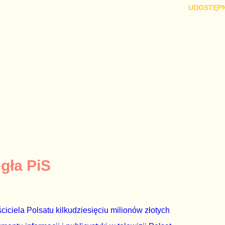
UDOSTĘPN
egła PiS
ciciela Polsatu kilkudziesięciu milionów złotych