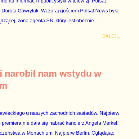
ntu informacji i publicystyki w telewizji Polsat
 Dorota Gawryluk. Wczoraj gościem Polsat News była
ądzącej, żona agenta SB, który jest obecnie
rezes niby Trybunału konstytucyjnego. To znak, że
DALEJ...
a płynące z siedziby PiS, ponieważ Przyłębska bywa
. Taki obrót spraw przyjmuję ze smutkiem. Właściciela
za absolutnego geniusza biznesu, któremu konkurenci
tne, że znowu dał się złamać partii Jarosława
i narobił nam wstydu w
ż tak się stało. Na kilka tygodni przed
um
nymi do biur Solorza politycy PiS wysłali Agencję
dni później...
rawieckiego u naszych zachodnich sąsiadów. Najpierw
premiera nie dała się nabrać kanclerz Angela Merkel,
eczeństwa w Monachium. Najpierw Berlin. Oglądając