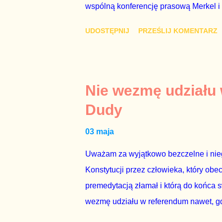
wspólną konferencję prasową Merkel i
mi przykro, że premier mojego kraju ś
UDOSTĘPNIJ
PRZEŚLIJ KOMENTARZ
najwolniej w Europie, a prawda jest t
brednie, że Polska może być motorem w
jakby rower miał ciągnąć samochód cię
tym i porównał PKB Polski i Hiszpanii,
Nie wezmę udziału
pewnie dlatego, że nie chciało mu prz
Dudy
naszego kraju z lat 2007-2015. Bardzo
03 maja
rządu. Generalnie, M...
Uważam za wyjątkowo bezczelne i nie
Konstytucji przez człowieka, który obe
premedytacją złamał i którą do końca s
wezmę udziału w referendum nawet, gdy
się w „Biedronce” albo w „Lidlu”, a z