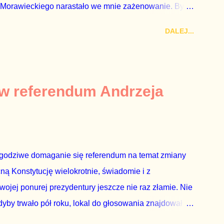
 Morawieckiego narastało we mnie zażenowanie. Było
wiadomie kłamie mówiąc, że polskie sądy pracują
DALEJ...
aka, że są w środku zestawienia. Potem, gdy opowiadał
zrostu gospodarczego całej Unii Europejskiej. To tak,
żarowy. Premier Morawiecki nie poprzestał jednak na
 ale – uwaga – z roku 1951, czyli czasów stalinizmu. To
 w referendum Andrzeja
ejść przez gardło pochwalenie gospodarczej sytuacji
 to małe i smutne – niegodne premiera polskiego
godziwe domaganie się referendum na temat zmiany
cną Konstytucję wielokrotnie, świadomie i z
wojej ponurej prezydentury jeszcze nie raz złamie. Nie
by trwało pół roku, lokal do głosowania znajdował
a udział w głosowaniu dawano zimne piwo. Andrzej Duda