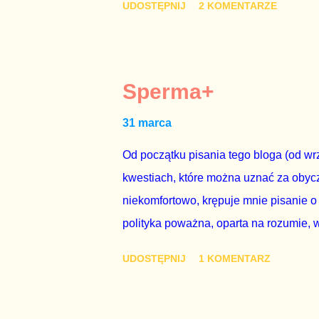
UDOSTĘPNIJ
2 KOMENTARZE
chce kosztem ok. 150 mln zł z pienięd
mojej zgody. Prezydent Andrzej Duda 
dwudniowe referendum, które miałoby o
tego referendum nie chce – ani partia r
Sperma+
zapadnie decyzja, aby głosować zgod
31 marca
człowieka i szanującego podstawowe r
procedurze zmiany Konstytu...
Od początku pisania tego bloga (od wrz
kwestiach, które można uznać za obycz
niekomfortowo, krępuje mnie pisanie o
polityka poważna, oparta na rozumie, 
łóżkowych trzymać się jak najdalej, po
UDOSTĘPNIJ
1 KOMENTARZ
powinny pozostać prywatne. Gdy jedna
seksaferze z udziałem prominentnego po
drugiej osoby w państwie, sprawy prywat