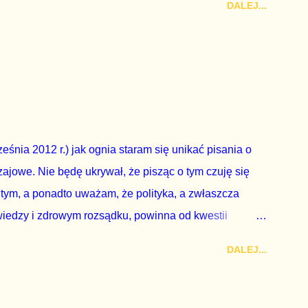
DALEJ...
zy nas wszystkich dodać sobie znaczenia. Nie ma na to
zapowiedział, że złoży do Senatu wniosek o
dbyć się w dniach 10-11 listopada 2018 roku. Nikt
ządząca, ani partie opozycyjne. Jeśli w siedzibie PiS
nie z wolą Dudy, obowiązkiem każdego przyzwoitego
eguły demokraty jest takie referendum zbojkotować. W
eśnia 2012 r.) jak ognia staram się unikać pisania o
ajowe. Nie będę ukrywał, że pisząc o tym czuję się
 tym, a ponadto uważam, że polityka, a zwłaszcza
wiedzy i zdrowym rozsądku, powinna od kwestii
nieważ polityka to sprawy publiczne, a sprawy intymne
DALEJ...
k na światło dzienne wypływają informacje o
lityka partii rządzącej i – przynajmniej formalnie –
ne nie tylko stają się publiczne, ale też – jeśli są