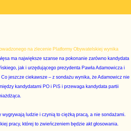
owadzonego na zlecenie Platformy Obywatelskiej wynika
ałęsa ma największe szanse na pokonanie zarówno kandydata
ńskiego, jak i urzędującego prezydenta Pawła Adamowicza i
Co jeszcze ciekawsze – z sondażu wynika, że Adamowicz nie
ię między kandydatami PO i PiS i przewaga kandydata partii
miażdżąca.
 wygrywają ludzie i czynią to ciężką pracą, a nie sondażami.
ej pracy, której to zwieńczeniem będzie akt głosowania.