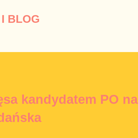
Przejdź do głównej zawartości
I BLOG
ęsa kandydatem PO na
dańska