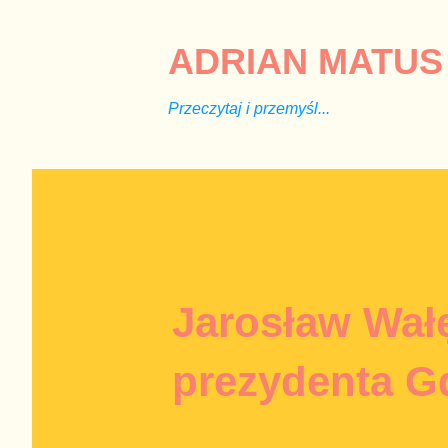
ADRIAN MATUS 
Przeczytaj i przemyśl...
Jarosław Wał
prezydenta G