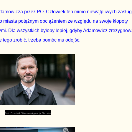
Adamowicza przez PO. Człowiek ten mimo niewątpliwych zasług
ego miasta potężnym obciążeniem ze względu na swoje kłopoty
i. Dla wszystkich byłoby lepiej, gdyby Adamowicz zrezygnow
 tego zrobić, trzeba pomóc mu odejść.
Fot. Dominik Werner/Agencja Gazeta