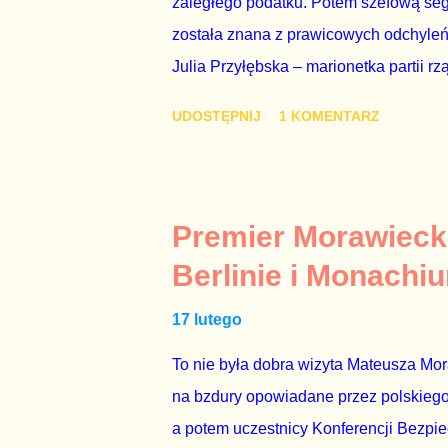
zaległego podatku. Potem szefową segme
została znana z prawicowych odchyleń
Julia Przyłębska – marionetka partii rz
ambasadorem Polski w Berlinie, niby p
UDOSTĘPNIJ
1 KOMENTARZ
Gawryluk starannie wykonała zaleceni
tylko tam, gdzie nie ma trudnych pytań
Polsatu – Zygmunta Solorza - uważam 
z TVP i TVN nie dorastają do pięt. Smu
Premier Morawieck
Kaczyńskiego. Znowu, bo w 2007 roku te
Berlinie i Monachi
przedterminowymi wyborami parlamentar
17 lutego
Bezpieczeństwa Wewnętrznego, a kilka 
To nie była dobra wizyta Mateusza Mo
na bzdury opowiadane przez polskiego 
a potem uczestnicy Konferencji Bezpi