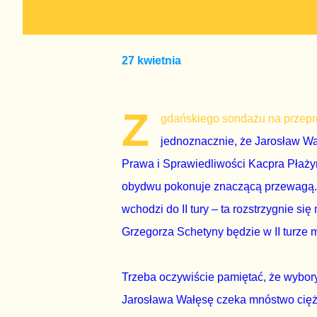
27 kwietnia
Z
gdańskiego sondażu na przepr
jednoznacznie, że Jarosław W
Prawa i Sprawiedliwości Kacpra Płaży
obydwu pokonuje znaczącą przewagą. 
wchodzi do II tury – ta rozstrzygnie s
Grzegorza Schetyny będzie w II turze 
Trzeba oczywiście pamiętać, że wybory
Jarosława Wałęsę czeka mnóstwo ciężki