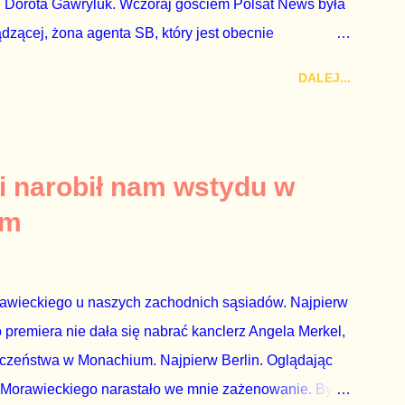
 Dorota Gawryluk. Wczoraj gościem Polsat News była
ądzącej, żona agenta SB, który jest obecnie
rezes niby Trybunału konstytucyjnego. To znak, że
DALEJ...
a płynące z siedziby PiS, ponieważ Przyłębska bywa
. Taki obrót spraw przyjmuję ze smutkiem. Właściciela
za absolutnego geniusza biznesu, któremu konkurenci
tne, że znowu dał się złamać partii Jarosława
i narobił nam wstydu w
ż tak się stało. Na kilka tygodni przed
um
nymi do biur Solorza politycy PiS wysłali Agencję
dni później...
rawieckiego u naszych zachodnich sąsiadów. Najpierw
premiera nie dała się nabrać kanclerz Angela Merkel,
eczeństwa w Monachium. Najpierw Berlin. Oglądając
 Morawieckiego narastało we mnie zażenowanie. Było