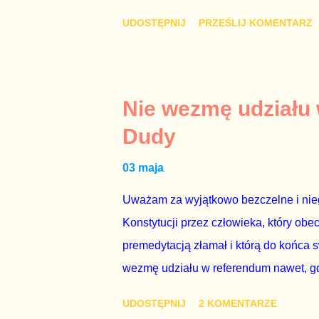
mi przykro, że premier mojego kraju ś
UDOSTĘPNIJ
PRZEŚLIJ KOMENTARZ
najwolniej w Europie, a prawda jest t
brednie, że Polska może być motorem w
jakby rower miał ciągnąć samochód cię
tym i porównał PKB Polski i Hiszpanii,
Nie wezmę udziału
pewnie dlatego, że nie chciało mu prz
Dudy
naszego kraju z lat 2007-2015. Bardzo
03 maja
rządu. Generalnie, M...
Uważam za wyjątkowo bezczelne i nie
Konstytucji przez człowieka, który obe
premedytacją złamał i którą do końca s
wezmę udziału w referendum nawet, gdy
się w „Biedronce” albo w „Lidlu”, a z
UDOSTĘPNIJ
2 KOMENTARZE
chce kosztem ok. 150 mln zł z pienięd