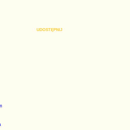
UDOSTĘPNIJ
m
a