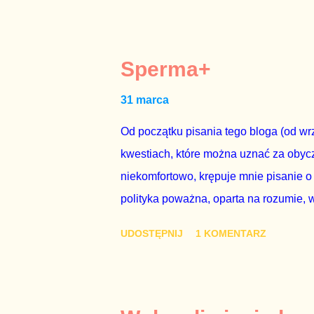
mojej zgody. Prezydent Andrzej Duda 
dwudniowe referendum, które miałoby o
tego referendum nie chce – ani partia r
Sperma+
zapadnie decyzja, aby głosować zgod
31 marca
człowieka i szanującego podstawowe r
procedurze zmiany Konstytu...
Od początku pisania tego bloga (od wrz
kwestiach, które można uznać za obycz
niekomfortowo, krępuje mnie pisanie o
polityka poważna, oparta na rozumie, 
łóżkowych trzymać się jak najdalej, po
UDOSTĘPNIJ
1 KOMENTARZ
powinny pozostać prywatne. Gdy jedna
seksaferze z udziałem prominentnego po
drugiej osoby w państwie, sprawy prywat
prawdziwe – zagrażają interesowi publ