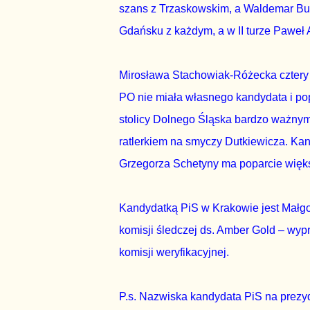
szans z Trzaskowskim, a Waldemar Bu
Gdańsku z każdym, a w II turze Paweł
Mirosława Stachowiak-Różecka cztery 
PO nie miała własnego kandydata i po
stolicy Dolnego Śląska bardzo ważnym 
ratlerkiem na smyczy Dutkiewicza. Kan
Grzegorza Schetyny ma poparcie więks
Kandydatką PiS w Krakowie jest Małg
komisji śledczej ds. Amber Gold – wyp
komisji weryfikacyjnej.
P.s. Nazwiska kandydata PiS na prezyd