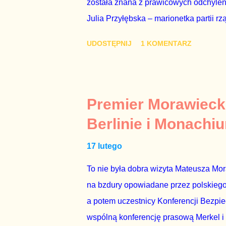
została znana z prawicowych odchyleń
Julia Przyłębska – marionetka partii rz
ambasadorem Polski w Berlinie, niby p
UDOSTĘPNIJ
1 KOMENTARZ
Gawryluk starannie wykonała zaleceni
tylko tam, gdzie nie ma trudnych pytań
Polsatu – Zygmunta Solorza - uważam 
z TVP i TVN nie dorastają do pięt. Smu
Premier Morawieck
Kaczyńskiego. Znowu, bo w 2007 roku te
Berlinie i Monachi
przedterminowymi wyborami parlamentar
17 lutego
Bezpieczeństwa Wewnętrznego, a kilka 
To nie była dobra wizyta Mateusza Mo
na bzdury opowiadane przez polskiego 
a potem uczestnicy Konferencji Bezpi
wspólną konferencję prasową Merkel i