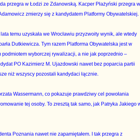
da przegra w Łodzi ze Zdanowską. Kacper Płażyński przegra 
 Adamowicz zmierzy się z kandydatem Platformy Obywatelskiej.
lata temu uzyskała we Wrocławiu przyzwoity wynik, ale wtedy
parła Dutkiewicza. Tym razem Platforma Obywatelska jest w
podmiotem wyborczej rywalizacji, a nie jak poprzednio –
dydat PO Kazimierz M. Ujazdowski nawet bez poparcia partii
ze niż wszyscy pozostali kandydaci łącznie.
orzata Wassermann, co pokazuje prawdziwy cel powołania
romowanie tej osoby. To zresztą tak samo, jak Patryka Jakiego 
enta Poznania nawet nie zapamiętałem. I tak przegra z