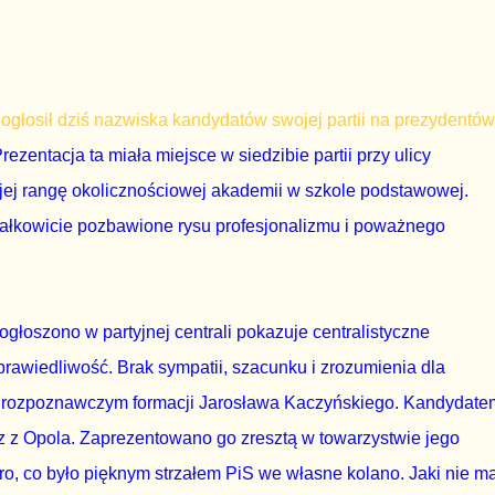
ogłosił dziś nazwiska kandydatów swojej partii na prezydentów
ezentacja ta miała miejsce w siedzibie partii przy ulicy
ej rangę okolicznościowej akademii w szkole podstawowej.
 całkowicie pozbawione rysu profesjonalizmu i poważnego
głoszono w partyjnej centrali pokazuje centralistyczne
rawiedliwość. Brak sympatii, szacunku i zrozumienia dla
em rozpoznawczym formacji Jarosława Kaczyńskiego. Kandydate
rz z Opola. Zaprezentowano go zresztą w towarzystwie jego
o, co było pięknym strzałem PiS we własne kolano. Jaki nie m