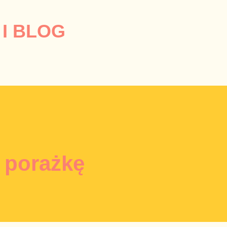
Przejdź do głównej zawartości
I BLOG
 porażkę