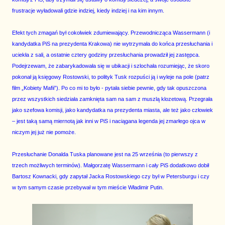
frustracje wyładowali gdzie indziej, kiedy indziej i na kim innym.
Efekt tych zmagań był cokolwiek zdumiewający. Przewodnicząca Wassermann (i
kandydatka PiS na prezydenta Krakowa) nie wytrzymała do końca przesłuchania i
uciekła z sali, a ostatnie cztery godziny przesłuchania prowadził jej zastępca.
Podejrzewam, że zabarykadowała się w ubikacji i szlochała rozumiejąc, że skoro
pokonał ją księgowy Rostowski, to polityk Tusk rozpuści ją i wyleje na pole (patrz
film „Kobiety Mafii”). Po co mi to było - pytała siebie pewnie, gdy tak opuszczona
przez wszystkich siedziała zamknięta sam na sam z muszlą klozetową. Przegrała
jako szefowa komisji, jako kandydatka na prezydenta miasta, ale też jako człowiek
– jest taką samą miernotą jak inni w PiS i naciągana legenda jej zmarłego ojca w
niczym jej już nie pomoże.
Przesłuchanie Donalda Tuska planowane jest na 25 września (to pierwszy z
trzech możliwych terminów). Małgorzatę Wassermann i cały PiS dodatkowo dobił
Bartosz Kownacki, gdy zapytał Jacka Rostowskiego czy był w Petersburgu i czy
w tym samym czasie przebywał w tym mieście Władimir Putin.