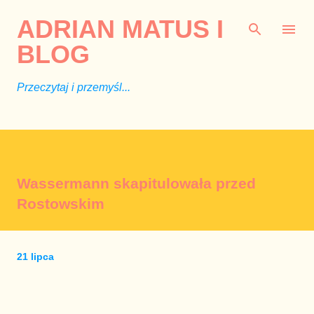
Przejdź do głównej zawartości
ADRIAN MATUS I
BLOG
Przeczytaj i przemyśl...
Wassermann skapitulowała przed
Rostowskim
21 lipca