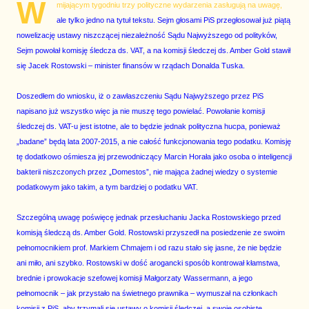
W
mijającym tygodniu trzy polityczne wydarzenia zasługują na uwagę,
ale tylko jedno na tytuł tekstu. Sejm głosami PiS przegłosował już piątą
nowelizację ustawy niszczącej niezależność Sądu Najwyższego od polityków,
Sejm powołał komisję śledcza ds. VAT, a na komisji śledczej ds. Amber Gold stawił
się Jacek Rostowski – minister finansów w rządach Donalda Tuska.
Doszedłem do wniosku, iż o zawłaszczeniu Sądu Najwyższego przez PiS
napisano już wszystko więc ja nie muszę tego powielać. Powołanie komisji
śledczej ds. VAT-u jest istotne, ale to będzie jednak polityczna hucpa, ponieważ
„badane” będą lata 2007-2015, a nie całość funkcjonowania tego podatku. Komisję
tę dodatkowo ośmiesza jej przewodniczący Marcin Horała jako osoba o inteligencji
bakterii niszczonych przez „Domestos”, nie mająca żadnej wiedzy o systemie
podatkowym jako takim, a tym bardziej o podatku VAT.
Szczególną uwagę poświęcę jednak przesłuchaniu Jacka Rostowskiego przed
komisją śledczą ds. Amber Gold. Rostowski przyszedł na posiedzenie ze swoim
pełnomocnikiem prof. Markiem Chmajem i od razu stało się jasne, że nie będzie
ani miło, ani szybko. Rostowski w dość arogancki sposób kontrował kłamstwa,
brednie i prowokacje szefowej komisji Małgorzaty Wassermann, a jego
pełnomocnik – jak przystało na świetnego prawnika – wymuszał na członkach
komisji z PiS, aby trzymali się ustawy o komisji śledczej, a swoje osobiste