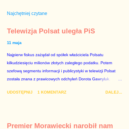
Najchętniej czytane
Telewizja Polsat uległa PiS
11 maja
Najpierw fiskus zażądał od spółek właściciela Polsatu
kilkudziesięciu milionów złotych zaległego podatku. Potem
szefową segmentu informacji i publicystyki w telewizji Polsat
została znana z prawicowych odchyleń Dorota Gawryluk.
Wczoraj gościem Polsat News była Julia Przyłębska –
UDOSTĘPNIJ
1 KOMENTARZ
DALEJ...
marionetka partii rządzącej, żona agenta SB, który jest obecnie
ambasadorem Polski w Berlinie, niby prezes niby Trybunału
konstytucyjnego. To znak, że Gawryluk starannie wykonała
zalecenia płynące z siedziby PiS, ponieważ Przyłębska bywa
Premier Morawiecki narobił nam
tylko tam, gdzie nie ma trudnych pytań. Taki obrót spraw