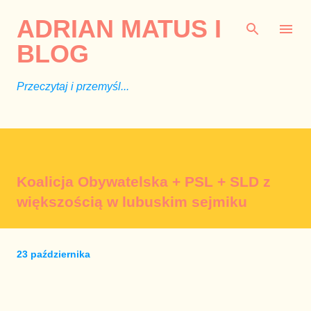
Przejdź do głównej zawartości
ADRIAN MATUS I
BLOG
Przeczytaj i przemyśl...
Koalicja Obywatelska + PSL + SLD z
większością w lubuskim sejmiku
23 października