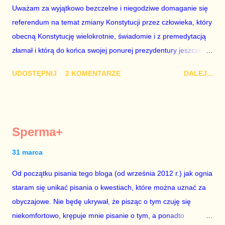
Uważam za wyjątkowo bezczelne i niegodziwe domaganie się
z roku 1951, czyli czasów stalinizmu. To pewnie dlatego, że nie
referendum na temat zmiany Konstytucji przez człowieka, który
chciało mu przejść przez gardło pochwalenie gospodarczej
obecną Konstytucję wielokrotnie, świadomie i z premedytacją
sytuacji naszego kraju z lat 2007-2015. Bardzo to małe i
złamał i którą do końca swojej ponurej prezydentury jeszcze
smutne – niegodne premiera polskiego rządu. Generalnie, M...
nie raz złamie. Nie wezmę udziału w referendum nawet, gdyby
UDOSTĘPNIJ
2 KOMENTARZE
DALEJ...
trwało pół roku, lokal do głosowania znajdował się w
„Biedronce” albo w „Lidlu”, a za udział w głosowaniu dawano
zimne piwo. Andrzej Duda chce kosztem ok. 150 mln zł z
pieniędzy nas wszystkich dodać sobie znaczenia. Nie ma na to
Sperma+
mojej zgody. Prezydent Andrzej Duda zapowiedział, że złoży do
Senatu wniosek o dwudniowe referendum, które miałoby odbyć
31 marca
się w dniach 10-11 listopada 2018 roku. Nikt tego referendum
Od początku pisania tego bloga (od września 2012 r.) jak ognia
nie chce – ani partia rządząca, ani partie opozycyjne. Jeśli w
staram się unikać pisania o kwestiach, które można uznać za
siedzibie PiS zapadnie decyzja, aby głosować zgodnie z wolą
obyczajowe. Nie będę ukrywał, że pisząc o tym czuję się
Dudy, obowiązkiem każdego przyzwoitego człowieka i
niekomfortowo, krępuje mnie pisanie o tym, a ponadto
szanującego podstawowe reguły demokraty jest takie