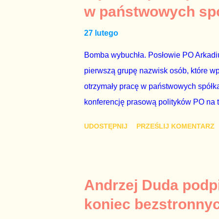
prawdziwe” jest konieczne, ponieważ 
w państwowych sp
reputacji, ale mimo upływu czasu, inf
27 lutego
oskarżany polityk milczy. Tygod...
Bomba wybuchła. Posłowie PO Arkadius
pierwszą grupę nazwisk osób, które w
otrzymały pracę w państwowych spółka
konferencję prasową polityków PO na 
wstrząsnąć opinią publiczną, a prokur
UDOSTĘPNIJ
PRZEŚLIJ KOMENTARZ
Mechanizm opisany na konferencji jest
następnie uzyskują stanowiska w spół
obsadziła zarządy tych spółek i wymien
czynienia nie ze zjawiskiem jednostk
Andrzej Duda podpi
na tym, że osoba z kwalifikacjami wpła
koniec bezstronny
spółce, która jest zarządzana pośredni