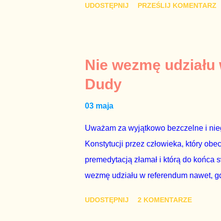
UDOSTĘPNIJ
PRZEŚLIJ KOMENTARZ
najwolniej w Europie, a prawda jest t
brednie, że Polska może być motorem w
jakby rower miał ciągnąć samochód cię
tym i porównał PKB Polski i Hiszpanii,
Nie wezmę udziału
pewnie dlatego, że nie chciało mu prz
Dudy
naszego kraju z lat 2007-2015. Bardzo
03 maja
rządu. Generalnie, M...
Uważam za wyjątkowo bezczelne i nie
Konstytucji przez człowieka, który obe
premedytacją złamał i którą do końca s
wezmę udziału w referendum nawet, gdy
się w „Biedronce” albo w „Lidlu”, a z
UDOSTĘPNIJ
2 KOMENTARZE
chce kosztem ok. 150 mln zł z pienięd