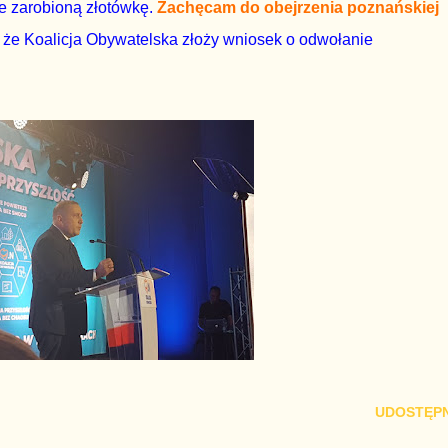
e zarobioną złotówkę.
Zachęcam do obejrzenia poznańskiej
, że Koalicja Obywatelska złoży wniosek o odwołanie
UDOSTĘPN