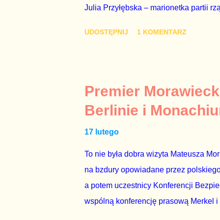
Julia Przyłębska – marionetka partii rz
ambasadorem Polski w Berlinie, niby p
UDOSTĘPNIJ
1 KOMENTARZ
Gawryluk starannie wykonała zaleceni
tylko tam, gdzie nie ma trudnych pytań
Polsatu – Zygmunta Solorza - uważam 
z TVP i TVN nie dorastają do pięt. Smu
Premier Morawieck
Kaczyńskiego. Znowu, bo w 2007 roku te
Berlinie i Monachi
przedterminowymi wyborami parlamentar
17 lutego
Bezpieczeństwa Wewnętrznego, a kilka 
To nie była dobra wizyta Mateusza Mo
na bzdury opowiadane przez polskiego 
a potem uczestnicy Konferencji Bezpi
wspólną konferencję prasową Merkel i
mi przykro, że premier mojego kraju ś