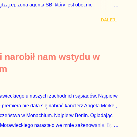
ądzącej, żona agenta SB, który jest obecnie
rezes niby Trybunału konstytucyjnego. To znak, że
DALEJ...
a płynące z siedziby PiS, ponieważ Przyłębska bywa
. Taki obrót spraw przyjmuję ze smutkiem. Właściciela
za absolutnego geniusza biznesu, któremu konkurenci
tne, że znowu dał się złamać partii Jarosława
i narobił nam wstydu w
ż tak się stało. Na kilka tygodni przed
um
nymi do biur Solorza politycy PiS wysłali Agencję
dni później...
rawieckiego u naszych zachodnich sąsiadów. Najpierw
premiera nie dała się nabrać kanclerz Angela Merkel,
eczeństwa w Monachium. Najpierw Berlin. Oglądając
 Morawieckiego narastało we mnie zażenowanie. Było
wiadomie kłamie mówiąc, że polskie sądy pracują