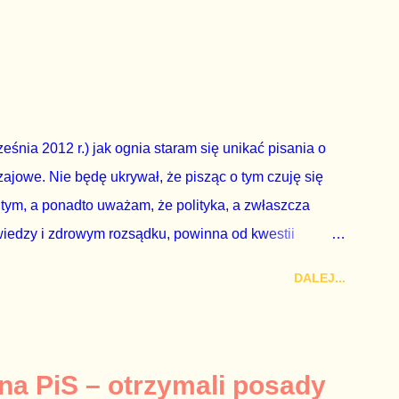
zapowiedział, że złoży do Senatu wniosek o
dbyć się w dniach 10-11 listopada 2018 roku. Nikt
ządząca, ani partie opozycyjne. Jeśli w siedzibie PiS
nie z wolą Dudy, obowiązkiem każdego przyzwoitego
eguły demokraty jest takie referendum zbojkotować. W
eśnia 2012 r.) jak ognia staram się unikać pisania o
ajowe. Nie będę ukrywał, że pisząc o tym czuję się
 tym, a ponadto uważam, że polityka, a zwłaszcza
wiedzy i zdrowym rozsądku, powinna od kwestii
nieważ polityka to sprawy publiczne, a sprawy intymne
DALEJ...
k na światło dzienne wypływają informacje o
lityka partii rządzącej i – przynajmniej formalnie –
ne nie tylko stają się publiczne, ale też – jeśli są
icznemu całego państwa. Zastrzeżenie „jeśli są
 na PiS – otrzymali posady