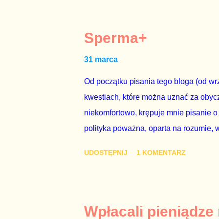
mojej zgody. Prezydent Andrzej Duda 
dwudniowe referendum, które miałoby o
tego referendum nie chce – ani partia r
Sperma+
zapadnie decyzja, aby głosować zgod
31 marca
człowieka i szanującego podstawowe r
procedurze zmiany Konstytu...
Od początku pisania tego bloga (od wrz
kwestiach, które można uznać za obycz
niekomfortowo, krępuje mnie pisanie o
polityka poważna, oparta na rozumie, 
łóżkowych trzymać się jak najdalej, po
UDOSTĘPNIJ
1 KOMENTARZ
powinny pozostać prywatne. Gdy jedna
seksaferze z udziałem prominentnego po
drugiej osoby w państwie, sprawy prywat
prawdziwe – zagrażają interesowi publ
Wpłacali pieniądze