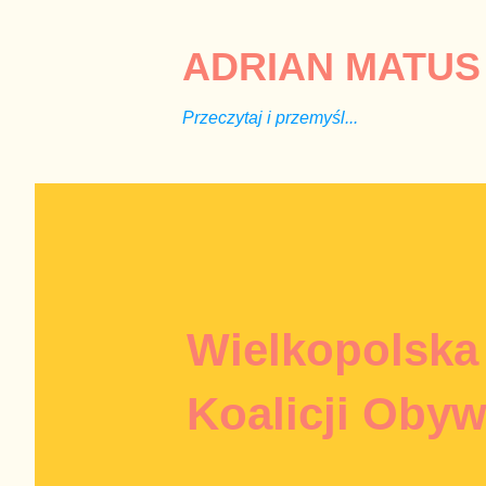
ADRIAN MATUS 
Przeczytaj i przemyśl...
Wielkopolska
Koalicji Obyw