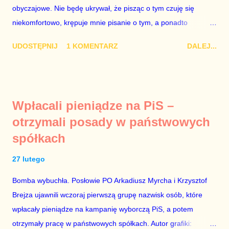
obyczajowe. Nie będę ukrywał, że pisząc o tym czuję się
Dudy, obowiązkiem każdego przyzwoitego człowieka i
niekomfortowo, krępuje mnie pisanie o tym, a ponadto
szanującego podstawowe reguły demokraty jest takie
uważam, że polityka, a zwłaszcza polityka poważna, oparta na
referendum zbojkotować. W procedurze zmiany Konstytu...
UDOSTĘPNIJ
1 KOMENTARZ
DALEJ...
rozumie, wiedzy i zdrowym rozsądku, powinna od kwestii
łóżkowych trzymać się jak najdalej, ponieważ polityka to
sprawy publiczne, a sprawy intymne powinny pozostać
prywatne. Gdy jednak na światło dzienne wypływają informacje
Wpłacali pieniądze na PiS –
o seksaferze z udziałem prominentnego polityka partii
otrzymali posady w państwowych
rządzącej i – przynajmniej formalnie – drugiej osoby w
spółkach
państwie, sprawy prywatne nie tylko stają się publiczne, ale też
– jeśli są prawdziwe – zagrażają interesowi publicznemu
27 lutego
całego państwa. Zastrzeżenie „jeśli są prawdziwe” jest
konieczne, ponieważ mamy do czynienia z medium o
Bomba wybuchła. Posłowie PO Arkadiusz Myrcha i Krzysztof
wyjątkowo wątpliwej reputacji, ale mimo upływu czasu,
Brejza ujawnili wczoraj pierwszą grupę nazwisk osób, które
informacje nie zostały w żaden sposób zdementowane, a
wpłacały pieniądze na kampanię wyborczą PiS, a potem
oskarżany polityk milczy. Tygod...
otrzymały pracę w państwowych spółkach. Autor grafiki: