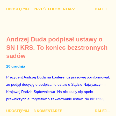
Damian Kujawa Mało kto zauważył konferencję prasową
UDOSTĘPNIJ
PRZEŚLIJ KOMENTARZ
DALEJ...
polityków PO na ten temat. Pokazanie kilkunastu przypadków
powinno wstrząsnąć opinią publiczną, a prokuratura powinna
natychmiast wszcząć śledztwo. Mechanizm opisany na
konferencji jest prosty. Określone osoby wpłacają pieniądze na
Andrzej Duda podpisał ustawy o
PiS, a następnie uzyskują stanowiska w spółkach Skarbu
SN i KRS. To koniec bezstronnych
Państwa ze względu na to, że partia PiS obsadziła zarządy
sądów
tych spółek i wymienia profesjonalistów na kadry partyjne.
Mamy tutaj do czynienia nie ze zjawiskiem jednostkowym,
20 grudnia
które zawsze może się zdarzyć, a polegającym na tym, że
osoba z kwalifikacjami wpłaca na partię polityczną, a następnie
Prezydent Andrzej Duda na konferencji prasowej poinformował,
obejmuje prace w spółce, która jest zarządzana pośrednio
że podjął decyzję o podpisaniu ustaw o Sądzie Najwyższym i
przez ta partię. Przeciwnie. Przedstawienie pierwszej gr...
Krajowej Radzie Sądownictwa. Na nic zdały się apele
prawniczych autorytetów o zawetowanie ustaw. Na nic zdały
się analizy, z których wynikało, że podpisanie tych ustaw
UDOSTĘPNIJ
3 KOMENTARZE
DALEJ...
ostatecznie zniszczy niezależność sądów od woli polityków. To