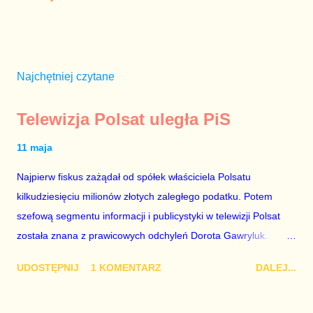
Najchętniej czytane
Telewizja Polsat uległa PiS
11 maja
Najpierw fiskus zażądał od spółek właściciela Polsatu
kilkudziesięciu milionów złotych zaległego podatku. Potem
szefową segmentu informacji i publicystyki w telewizji Polsat
została znana z prawicowych odchyleń Dorota Gawryluk.
Wczoraj gościem Polsat News była Julia Przyłębska –
UDOSTĘPNIJ
1 KOMENTARZ
DALEJ...
marionetka partii rządzącej, żona agenta SB, który jest obecnie
ambasadorem Polski w Berlinie, niby prezes niby Trybunału