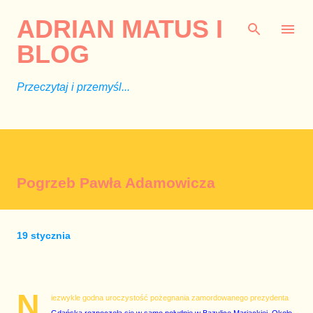
Przejdź do głównej zawartości
ADRIAN MATUS I
BLOG
Przeczytaj i przemyśl...
Pogrzeb Pawła Adamowicza
19 stycznia
N
iezwykle godna uroczystość pożegnania zamordowanego prezydenta