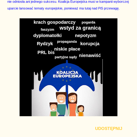
nie odniosła ani jednego sukcesu. Koalicja Europejska musi w kampanii wyborczej
uparcie lansować tematy europejskie, ponieważ ma tutaj nad PiS przewagę.
UDOSTĘPNIJ