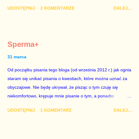
nie raz złamie. Nie wezmę udziału w referendum nawet, gdyby
UDOSTĘPNIJ
2 KOMENTARZE
DALEJ...
trwało pół roku, lokal do głosowania znajdował się w
„Biedronce” albo w „Lidlu”, a za udział w głosowaniu dawano
zimne piwo. Andrzej Duda chce kosztem ok. 150 mln zł z
pieniędzy nas wszystkich dodać sobie znaczenia. Nie ma na to
Sperma+
mojej zgody. Prezydent Andrzej Duda zapowiedział, że złoży do
Senatu wniosek o dwudniowe referendum, które miałoby odbyć
31 marca
się w dniach 10-11 listopada 2018 roku. Nikt tego referendum
Od początku pisania tego bloga (od września 2012 r.) jak ognia
nie chce – ani partia rządząca, ani partie opozycyjne. Jeśli w
staram się unikać pisania o kwestiach, które można uznać za
siedzibie PiS zapadnie decyzja, aby głosować zgodnie z wolą
obyczajowe. Nie będę ukrywał, że pisząc o tym czuję się
Dudy, obowiązkiem każdego przyzwoitego człowieka i
niekomfortowo, krępuje mnie pisanie o tym, a ponadto
szanującego podstawowe reguły demokraty jest takie
uważam, że polityka, a zwłaszcza polityka poważna, oparta na
referendum zbojkotować. W procedurze zmiany Konstytu...
UDOSTĘPNIJ
1 KOMENTARZ
DALEJ...
rozumie, wiedzy i zdrowym rozsądku, powinna od kwestii
łóżkowych trzymać się jak najdalej, ponieważ polityka to
sprawy publiczne, a sprawy intymne powinny pozostać