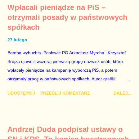
prywatne. Gdy jednak na światło dzienne wypływają informacje
Wpłacali pieniądze na PiS –
o seksaferze z udziałem prominentnego polityka partii
otrzymali posady w państwowych
rządzącej i – przynajmniej formalnie – drugiej osoby w
spółkach
państwie, sprawy prywatne nie tylko stają się publiczne, ale też
– jeśli są prawdziwe – zagrażają interesowi publicznemu
27 lutego
całego państwa. Zastrzeżenie „jeśli są prawdziwe” jest
konieczne, ponieważ mamy do czynienia z medium o
Bomba wybuchła. Posłowie PO Arkadiusz Myrcha i Krzysztof
wyjątkowo wątpliwej reputacji, ale mimo upływu czasu,
Brejza ujawnili wczoraj pierwszą grupę nazwisk osób, które
informacje nie zostały w żaden sposób zdementowane, a
wpłacały pieniądze na kampanię wyborczą PiS, a potem
oskarżany polityk milczy. Tygod...
otrzymały pracę w państwowych spółkach. Autor grafiki:
Damian Kujawa Mało kto zauważył konferencję prasową
UDOSTĘPNIJ
PRZEŚLIJ KOMENTARZ
DALEJ...
polityków PO na ten temat. Pokazanie kilkunastu przypadków
powinno wstrząsnąć opinią publiczną, a prokuratura powinna
natychmiast wszcząć śledztwo. Mechanizm opisany na
konferencji jest prosty. Określone osoby wpłacają pieniądze na
Andrzej Duda podpisał ustawy o
PiS, a następnie uzyskują stanowiska w spółkach Skarbu