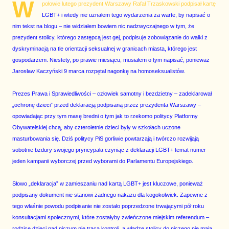
W
połowie lutego prezydent Warszawy Rafał Trzaskowski podpisał kartę
LGBT+ i wtedy nie uznałem tego wydarzenia za warte, by napisać o
nim tekst na blogu – nie widziałem bowiem nic nadzwyczajnego w tym, że
prezydent stolicy, którego zastępcą jest gej, podpisuje zobowiązanie do walki z
dyskryminacją na tle orientacji seksualnej w granicach miasta, którego jest
gospodarzem. Niestety, po prawie miesiącu, musiałem o tym napisać, ponieważ
Jarosław Kaczyński 9 marca rozpętał nagonkę na homoseksualistów.
Prezes Prawa i Sprawiedliwości – człowiek samotny i bezdzietny – zadeklarował
„ochronę dzieci” przed deklaracją podpisaną przez prezydenta Warszawy –
opowiadając przy tym masę bredni o tym jak to rzekomo politycy Platformy
Obywatelskiej chcą, aby czteroletnie dzieci były w szkołach uczone
masturbowania się. Dziś politycy PiS gorliwie powtarzają i twórczo rozwijają
sobotnie bzdury swojego pryncypała czyniąc z deklaracji LGBT+ temat numer
jeden kampanii wyborczej przed wyborami do Parlamentu Europejskiego.
Słowo „deklaracja” w zamieszaniu nad kartą LGBT+ jest kluczowe, ponieważ
podpisany dokument nie stanowi żadnego nakazu dla kogokolwiek. Zapewne z
tego właśnie powodu podpisanie nie zostało poprzedzone trwającymi pół roku
konsultacjami społecznymi, które zostałyby zwieńczone miejskim referendum –
rodzice dzieci nad niczym nie tracą kontroli, a władze stolicy do niczego nie mają