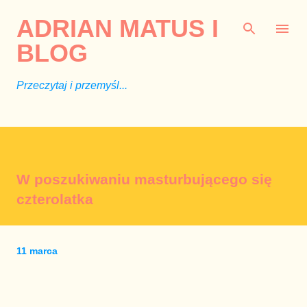
Przejdź do głównej zawartości
ADRIAN MATUS I
BLOG
Przeczytaj i przemyśl...
W poszukiwaniu masturbującego się
czterolatka
11 marca