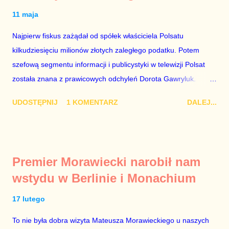
11 maja
Najpierw fiskus zażądał od spółek właściciela Polsatu
kilkudziesięciu milionów złotych zaległego podatku. Potem
szefową segmentu informacji i publicystyki w telewizji Polsat
została znana z prawicowych odchyleń Dorota Gawryluk.
Wczoraj gościem Polsat News była Julia Przyłębska –
UDOSTĘPNIJ
1 KOMENTARZ
DALEJ...
marionetka partii rządzącej, żona agenta SB, który jest obecnie
ambasadorem Polski w Berlinie, niby prezes niby Trybunału
konstytucyjnego. To znak, że Gawryluk starannie wykonała
zalecenia płynące z siedziby PiS, ponieważ Przyłębska bywa
Premier Morawiecki narobił nam
tylko tam, gdzie nie ma trudnych pytań. Taki obrót spraw
wstydu w Berlinie i Monachium
przyjmuję ze smutkiem. Właściciela Polsatu – Zygmunta
Solorza - uważam za absolutnego geniusza biznesu, któremu
17 lutego
konkurenci z TVP i TVN nie dorastają do pięt. Smutne, że
To nie była dobra wizyta Mateusza Morawieckiego u naszych
znowu dał się złamać partii Jarosława Kaczyńskiego. Znowu,