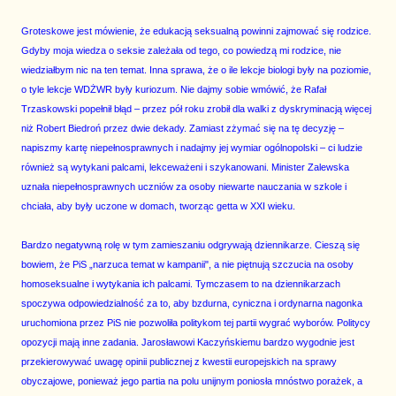
Groteskowe jest mówienie, że edukacją seksualną powinni zajmować się rodzice.
Gdyby moja wiedza o seksie zależała od tego, co powiedzą mi rodzice, nie
wiedziałbym nic na ten temat. Inna sprawa, że o ile lekcje biologi były na poziomie,
o tyle lekcje WDŻWR były kuriozum. Nie dajmy sobie wmówić, że Rafał
Trzaskowski popełnił błąd – przez pół roku zrobił dla walki z dyskryminacją więcej
niż Robert Biedroń przez dwie dekady. Zamiast zżymać się na tę decyzję –
napiszmy kartę niepełnosprawnych i nadajmy jej wymiar ogólnopolski – ci ludzie
również są wytykani palcami, lekceważeni i szykanowani. Minister Zalewska
uznała niepełnosprawnych uczniów za osoby niewarte nauczania w szkole i
chciała, aby były uczone w domach, tworząc getta w XXI wieku.
Bardzo negatywną rolę w tym zamieszaniu odgrywają dziennikarze. Cieszą się
bowiem, że PiS „narzuca temat w kampanii", a nie piętnują szczucia na osoby
homoseksualne i wytykania ich palcami. Tymczasem to na dziennikarzach
spoczywa odpowiedzialność za to, aby bzdurna, cyniczna i ordynarna nagonka
uruchomiona przez PiS nie pozwoliła politykom tej partii wygrać wyborów. Politycy
opozycji mają inne zadania. Jarosławowi Kaczyńskiemu bardzo wygodnie jest
przekierowywać uwagę opinii publicznej z kwestii europejskich na sprawy
obyczajowe, ponieważ jego partia na polu unijnym poniosła mnóstwo porażek, a