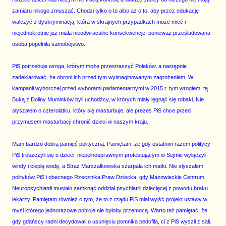
zamiaru nikogo zmuszać. Chodzi tylko o to albo aż o to, aby przez edukację
walczyć z dyskryminacją, która w skrajnych przypadkach może mieć i
niejednokrotnie już miała nieodwracalne konsekwencje, ponieważ prześladowana
osoba popełniła samobójstwo.
PiS potrzebuje wroga, którym może przestraszyć Polaków, a następnie
zadeklarować, że obroni ich przed tym wyimaginowanym zagrożeniem. W
kampanii wyborczej przed wyborami parlamentarnymi w 2015 r. tym wrogiem, tą
Buką z Doliny Muminków byli uchodźcy, w których miały lęgnąć się robaki. Nie
słyszałem o czterolatku, który się masturbuje, ale prezes PiS chce przed
przymusem masturbacji chronić dzieci w naszym kraju.
Mam bardzo dobrą pamięć polityczną. Pamiętam, że gdy ostatnim razem politycy
PiS troszczyli się o dzieci, niepełnosprawnym protestującym w Sejmie wyłączyli
windy i ciepłą wodę, a Straż Marszałkowska szarpała ich matki. Nie słyszałem
polityków PiS i obecnego Rzecznika Praw Dziecka, gdy Mazowieckie Centrum
Neuropsychiatrii musiało zamknąć oddział psychiatrii dziecięcej z powodu braku
lekarzy. Pamiętam również o tym, że to z rządu PiS miał wyjść projekt ustawy w
myśl którego jednorazowe pobicie nie byłoby przemocą. Warto też pamiętać, że
gdy gdańscy radni decydowali o usunięciu pomnika pedofila, ci z PiS wyszli z sali.