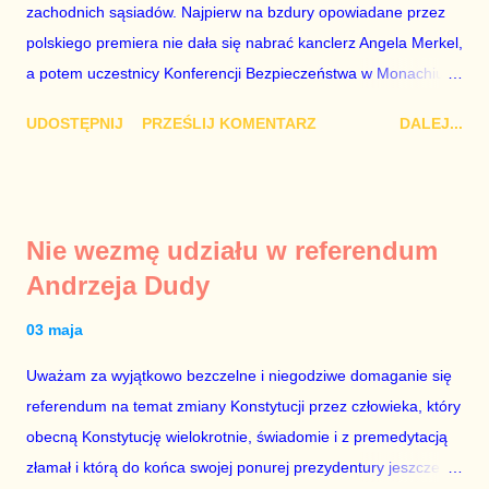
zachodnich sąsiadów. Najpierw na bzdury opowiadane przez
bo w 2007 roku też tak się stało. Na kilka tygodni przed
polskiego premiera nie dała się nabrać kanclerz Angela Merkel,
przedterminowymi wyborami parlamentarnymi do biur Solorza
a potem uczestnicy Konferencji Bezpieczeństwa w Monachium.
politycy PiS wysłali Agencję Bezpieczeństwa Wewnętrznego, a
Najpierw Berlin. Oglądając wspólną konferencję prasową
kilka dni później...
UDOSTĘPNIJ
PRZEŚLIJ KOMENTARZ
DALEJ...
Merkel i Morawieckiego narastało we mnie zażenowanie. Było
mi przykro, że premier mojego kraju świadomie kłamie mówiąc,
że polskie sądy pracują najwolniej w Europie, a prawda jest
taka, że są w środku zestawienia. Potem, gdy opowiadał
Nie wezmę udziału w referendum
brednie, że Polska może być motorem wzrostu gospodarczego
Andrzeja Dudy
całej Unii Europejskiej. To tak, jakby rower miał ciągnąć
samochód ciężarowy. Premier Morawiecki nie poprzestał
03 maja
jednak na tym i porównał PKB Polski i Hiszpanii, ale – uwaga –
Uważam za wyjątkowo bezczelne i niegodziwe domaganie się
z roku 1951, czyli czasów stalinizmu. To pewnie dlatego, że nie
referendum na temat zmiany Konstytucji przez człowieka, który
chciało mu przejść przez gardło pochwalenie gospodarczej
obecną Konstytucję wielokrotnie, świadomie i z premedytacją
sytuacji naszego kraju z lat 2007-2015. Bardzo to małe i
złamał i którą do końca swojej ponurej prezydentury jeszcze
smutne – niegodne premiera polskiego rządu. Generalnie, M...