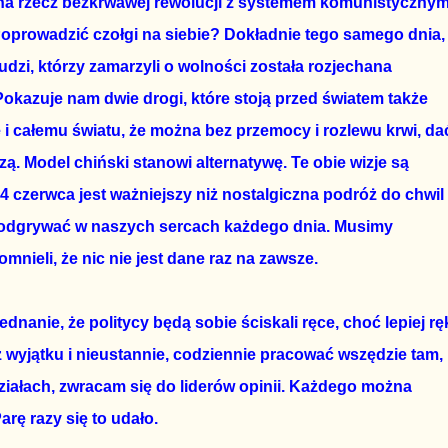
na rzecz bezkrwawej rewolucji z systemem komunistycznym
 Poprowadzić czołgi na siebie? Dokładnie tego samego dnia,
udzi, którzy zamarzyli o wolności została rozjechana
okazuje nam dwie drogi, które stoją przed światem także
e i całemu światu, że można bez przemocy i rozlewu krwi, da
ą. Model chiński stanowi alternatywę. Te obie wizje są
4 czerwca jest ważniejszy niż nostalgiczna podróż do chwil
ę odgrywać w naszych sercach każdego dnia. Musimy
omnieli, że nic nie jest dane raz na zawsze.
dnanie, że politycy będą sobie ściskali ręce, choć lepiej rę
 wyjątku i nieustannie, codziennie pracować wszędzie tam,
ziałach, zwracam się do liderów opinii. Każdego można
arę razy się to udało.