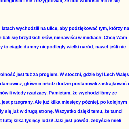
ległości i nie zrezygnowali, że cud wolności może się
ch latach wychodzili na ulice, aby podziękować tym, którzy n
ie bali się brzydkich słów, nienawiści w mediach. Chcę Wam
y to ciągle dumny niepodległy wielki naród, nawet jeśli nie
 wolność jest tuż za progiem. W stoczni, gdzie był Lech Wałę
 Adamowicz, głównie młodzi ludzie postanowili zastrajkować 
 mówili wtedy rządzący. Pamiętam, że wychodziliśmy ze
k jest przegrany. Ale już kilka miesięcy później, po kolejnym
ły się już w drugą stronę. Wszystko dzięki temu, że tamci
t tutaj kilka tysięcy ludzi! Jaki jest powód, żebyście mieli