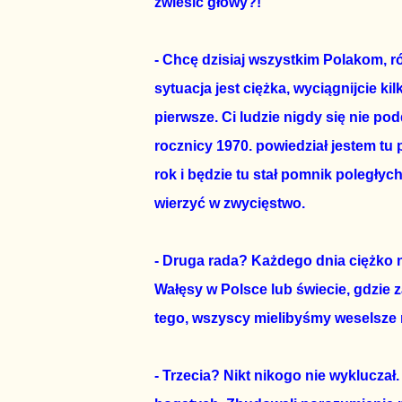
zwiesić głowy?!
- Chcę dzisiaj wszystkim Polakom, r
sytuacja jest ciężka, wyciągnijcie k
pierwsze. Ci ludzie nigdy się nie p
rocznicy 1970. powiedział jestem tu 
rok i będzie tu stał pomnik poległy
wierzyć w zwycięstwo.
- Druga rada? Każdego dnia ciężko n
Wałęsy w Polsce lub świecie, gdzie 
tego, wszyscy mielibyśmy weselsze 
- Trzecia? Nikt nikogo nie wykluczał. 