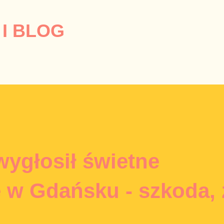
Przejdź do głównej zawartości
I BLOG
wygłosił świetne
 w Gdańsku - szkoda, 