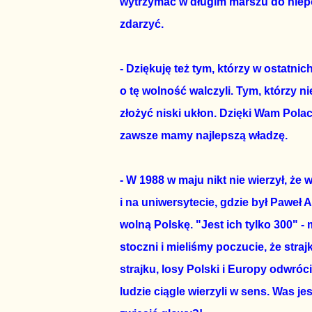
wytrzymać w długim marszu do niepod
zdarzyć.
- Dziękuję też tym, którzy w ostatni
o tę wolność walczyli. Tym, którzy n
złożyć niski ukłon. Dzięki Wam Polac
zawsze mamy najlepszą władzę.
- W 1988 w maju nikt nie wierzył, że
i na uniwersytecie, gdzie był Paweł
wolną Polskę. "Jest ich tylko 300" -
stoczni i mieliśmy poczucie, że straj
strajku, losy Polski i Europy odwróci
ludzie ciągle wierzyli w sens. Was jes