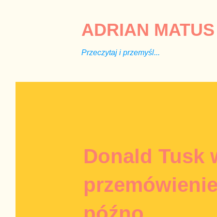
ADRIAN MATUS 
Przeczytaj i przemyśl...
Donald Tusk 
przemówienie
późno