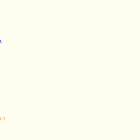
ą
ą
IJ