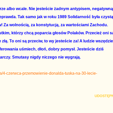
rze albo wcale. Nie jesteście żadnym antypisem, negatywną
nieprawda. Tak samo jak w roku 1989 Solidarność była czyst
iw! Za wolnością, za konstytucją, za wartościami Zachodu.
tkim, którzy chcą poparcia głosów Polaków. Przecież oni s
 złą. To oni są przeciw, to wy jesteście za! A ludzie wszędzie
oferowania uśmiech, dłoń, dobry pomysł. Jesteście dziś
tarczy. Smutasy nigdy niczego nie wygrają.
a/4-czerwca-przemowienie-donalda-tuska-na-30-lecie-
UDOSTĘPN