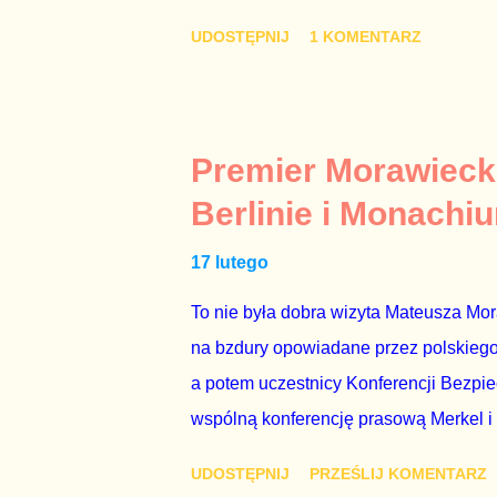
ambasadorem Polski w Berlinie, niby p
UDOSTĘPNIJ
1 KOMENTARZ
Gawryluk starannie wykonała zaleceni
tylko tam, gdzie nie ma trudnych pytań
Polsatu – Zygmunta Solorza - uważam 
z TVP i TVN nie dorastają do pięt. Smu
Premier Morawieck
Kaczyńskiego. Znowu, bo w 2007 roku te
Berlinie i Monachi
przedterminowymi wyborami parlamentar
17 lutego
Bezpieczeństwa Wewnętrznego, a kilka 
To nie była dobra wizyta Mateusza Mo
na bzdury opowiadane przez polskiego 
a potem uczestnicy Konferencji Bezpi
wspólną konferencję prasową Merkel i
mi przykro, że premier mojego kraju ś
UDOSTĘPNIJ
PRZEŚLIJ KOMENTARZ
najwolniej w Europie, a prawda jest t