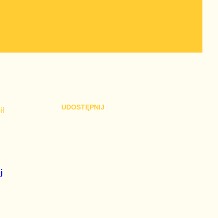
UDOSTĘPNIJ
ił
j