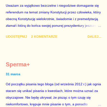
Uważam za wyjątkowo bezczelne i niegodziwe domaganie się
z roku 1951, czyli czasów stalinizmu. To pewnie dlatego, że nie
referendum na temat zmiany Konstytucji przez człowieka, który
chciało mu przejść przez gardło pochwalenie gospodarczej
obecną Konstytucję wielokrotnie, świadomie i z premedytacją
sytuacji naszego kraju z lat 2007-2015. Bardzo to małe i
złamał i którą do końca swojej ponurej prezydentury jeszcze
smutne – niegodne premiera polskiego rządu. Generalnie, M...
nie raz złamie. Nie wezmę udziału w referendum nawet, gdyby
UDOSTĘPNIJ
2 KOMENTARZE
DALEJ...
trwało pół roku, lokal do głosowania znajdował się w
„Biedronce” albo w „Lidlu”, a za udział w głosowaniu dawano
zimne piwo. Andrzej Duda chce kosztem ok. 150 mln zł z
pieniędzy nas wszystkich dodać sobie znaczenia. Nie ma na to
Sperma+
mojej zgody. Prezydent Andrzej Duda zapowiedział, że złoży do
Senatu wniosek o dwudniowe referendum, które miałoby odbyć
31 marca
się w dniach 10-11 listopada 2018 roku. Nikt tego referendum
Od początku pisania tego bloga (od września 2012 r.) jak ognia
nie chce – ani partia rządząca, ani partie opozycyjne. Jeśli w
staram się unikać pisania o kwestiach, które można uznać za
siedzibie PiS zapadnie decyzja, aby głosować zgodnie z wolą
obyczajowe. Nie będę ukrywał, że pisząc o tym czuję się
Dudy, obowiązkiem każdego przyzwoitego człowieka i
niekomfortowo, krępuje mnie pisanie o tym, a ponadto
szanującego podstawowe reguły demokraty jest takie