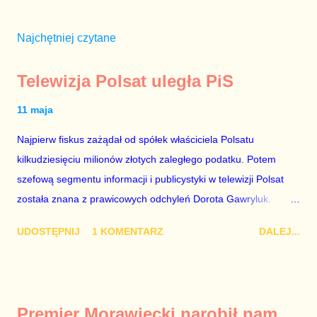
Najchętniej czytane
Telewizja Polsat uległa PiS
11 maja
Najpierw fiskus zażądał od spółek właściciela Polsatu
kilkudziesięciu milionów złotych zaległego podatku. Potem
szefową segmentu informacji i publicystyki w telewizji Polsat
została znana z prawicowych odchyleń Dorota Gawryluk.
Wczoraj gościem Polsat News była Julia Przyłębska –
UDOSTĘPNIJ
1 KOMENTARZ
DALEJ...
marionetka partii rządzącej, żona agenta SB, który jest obecnie
ambasadorem Polski w Berlinie, niby prezes niby Trybunału
konstytucyjnego. To znak, że Gawryluk starannie wykonała
zalecenia płynące z siedziby PiS, ponieważ Przyłębska bywa
Premier Morawiecki narobił nam