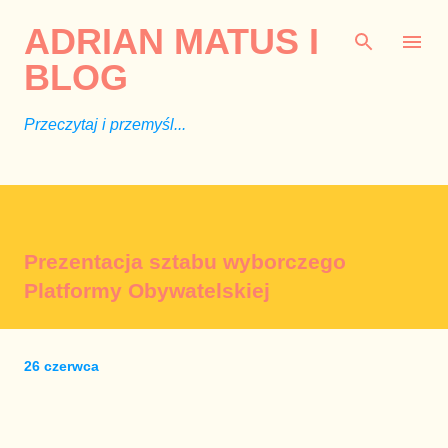
Przejdź do głównej zawartości
ADRIAN MATUS I
BLOG
Przeczytaj i przemyśl...
Prezentacja sztabu wyborczego
Platformy Obywatelskiej
26 czerwca