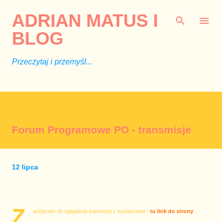
Przejdź do głównej zawartości
ADRIAN MATUS I
BLOG
Przeczytaj i przemyśl...
Forum Programowe PO - transmisje
12 lipca
Z
achęcam do oglądania transmisji z wydarzenia -
tu link do strony
.