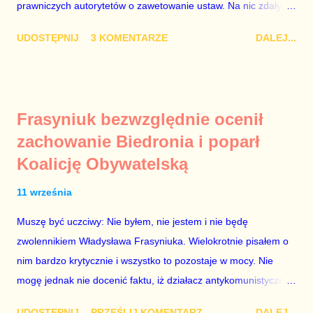
prawniczych autorytetów o zawetowanie ustaw. Na nic zdały
się analizy, z których wynikało, że podpisanie tych ustaw
UDOSTĘPNIJ
3 KOMENTARZE
DALEJ...
ostatecznie zniszczy niezależność sądów od woli polityków. To
smutny dzień w historii Polski. Andrzej Duda kosztem nas
wszystkich zrobił piękny prezent świąteczny ministrowi
sprawiedliwości i prokuratorowi generalnemu Zbigniewowi
Frasyniuk bezwzględnie ocenił
Ziobro. Żenujące są tłumaczenia Dudy, że podpisał ustawy, bo
zachowanie Biedronia i poparł
to jego ustawy. Prawda jest taka, że poprawki partii rządzącej
Koalicję Obywatelską
do tych ustaw były bardziej obszerne niż projekty ustaw
wysłane przez prezydenta do parlamentu. Andrzejowi Dudzie
11 września
od początku (od lipcowych wet do poprzednich ustaw) chodziło
wyłącznie o jego władzę nad sądownictwem kosztem władzy
Muszę być uczciwy: Nie byłem, nie jestem i nie będę
Zbigniewa Ziobry. W poprzednich ustawach Ziobro miał 100%
zwolennikiem Władysława Frasyniuka. Wielokrotnie pisałem o
władzy nad sądami, a Duda 0%. W nowych ustawach Ziobro
nim bardzo krytycznie i wszystko to pozostaje w mocy. Nie
ma 90...
mogę jednak nie docenić faktu, iż działacz antykomunistycznej
opozycji z czasów PRL-u – po trzech latach analitycznego
UDOSTĘPNIJ
PRZEŚLIJ KOMENTARZ
DALEJ...