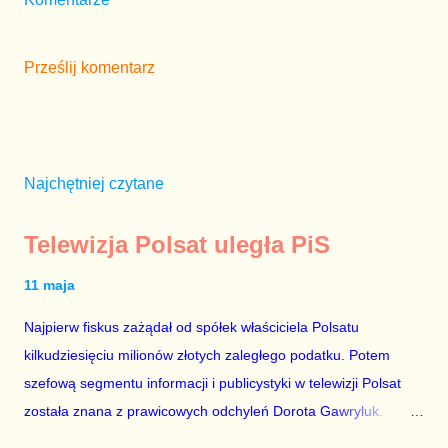
Prześlij komentarz
Najchętniej czytane
Telewizja Polsat uległa PiS
11 maja
Najpierw fiskus zażądał od spółek właściciela Polsatu
kilkudziesięciu milionów złotych zaległego podatku. Potem
szefową segmentu informacji i publicystyki w telewizji Polsat
została znana z prawicowych odchyleń Dorota Gawryluk.
Wczoraj gościem Polsat News była Julia Przyłębska –