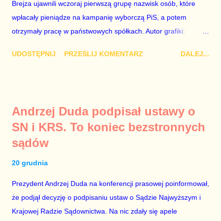
wyjątkowo wątpliwej reputacji, ale mimo upływu czasu,
Brejza ujawnili wczoraj pierwszą grupę nazwisk osób, które
informacje nie zostały w żaden sposób zdementowane, a
wpłacały pieniądze na kampanię wyborczą PiS, a potem
oskarżany polityk milczy. Tygod...
otrzymały pracę w państwowych spółkach. Autor grafiki:
Damian Kujawa Mało kto zauważył konferencję prasową
UDOSTĘPNIJ
PRZEŚLIJ KOMENTARZ
DALEJ...
polityków PO na ten temat. Pokazanie kilkunastu przypadków
powinno wstrząsnąć opinią publiczną, a prokuratura powinna
natychmiast wszcząć śledztwo. Mechanizm opisany na
konferencji jest prosty. Określone osoby wpłacają pieniądze na
Andrzej Duda podpisał ustawy o
PiS, a następnie uzyskują stanowiska w spółkach Skarbu
SN i KRS. To koniec bezstronnych
Państwa ze względu na to, że partia PiS obsadziła zarządy
sądów
tych spółek i wymienia profesjonalistów na kadry partyjne.
Mamy tutaj do czynienia nie ze zjawiskiem jednostkowym,
20 grudnia
które zawsze może się zdarzyć, a polegającym na tym, że
osoba z kwalifikacjami wpłaca na partię polityczną, a następnie
Prezydent Andrzej Duda na konferencji prasowej poinformował,
obejmuje prace w spółce, która jest zarządzana pośrednio
że podjął decyzję o podpisaniu ustaw o Sądzie Najwyższym i
przez ta partię. Przeciwnie. Przedstawienie pierwszej gr...
Krajowej Radzie Sądownictwa. Na nic zdały się apele