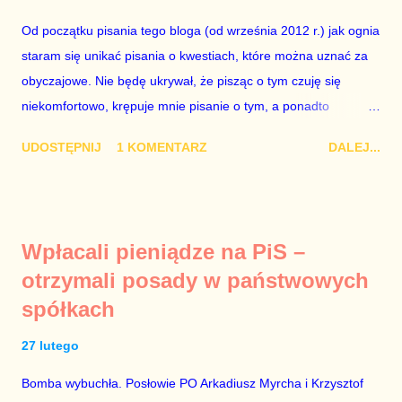
się w dniach 10-11 listopada 2018 roku. Nikt tego referendum
Od początku pisania tego bloga (od września 2012 r.) jak ognia
nie chce – ani partia rządząca, ani partie opozycyjne. Jeśli w
staram się unikać pisania o kwestiach, które można uznać za
siedzibie PiS zapadnie decyzja, aby głosować zgodnie z wolą
obyczajowe. Nie będę ukrywał, że pisząc o tym czuję się
Dudy, obowiązkiem każdego przyzwoitego człowieka i
niekomfortowo, krępuje mnie pisanie o tym, a ponadto
szanującego podstawowe reguły demokraty jest takie
uważam, że polityka, a zwłaszcza polityka poważna, oparta na
referendum zbojkotować. W procedurze zmiany Konstytu...
UDOSTĘPNIJ
1 KOMENTARZ
DALEJ...
rozumie, wiedzy i zdrowym rozsądku, powinna od kwestii
łóżkowych trzymać się jak najdalej, ponieważ polityka to
sprawy publiczne, a sprawy intymne powinny pozostać
prywatne. Gdy jednak na światło dzienne wypływają informacje
Wpłacali pieniądze na PiS –
o seksaferze z udziałem prominentnego polityka partii
otrzymali posady w państwowych
rządzącej i – przynajmniej formalnie – drugiej osoby w
spółkach
państwie, sprawy prywatne nie tylko stają się publiczne, ale też
– jeśli są prawdziwe – zagrażają interesowi publicznemu
27 lutego
całego państwa. Zastrzeżenie „jeśli są prawdziwe” jest
konieczne, ponieważ mamy do czynienia z medium o
Bomba wybuchła. Posłowie PO Arkadiusz Myrcha i Krzysztof