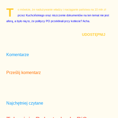
T
o mówicie, że nadużywanie władzy i naciąganie państwa na 10 mln zł
przez Kuchcińskiego oraz niszczenie dokumentów na ten temat nie jest
aferą, a było nią to, że politycy PO przeklinali przy kotlecie? Acha.
UDOSTĘPNIJ
Komentarze
Prześlij komentarz
Najchętniej czytane