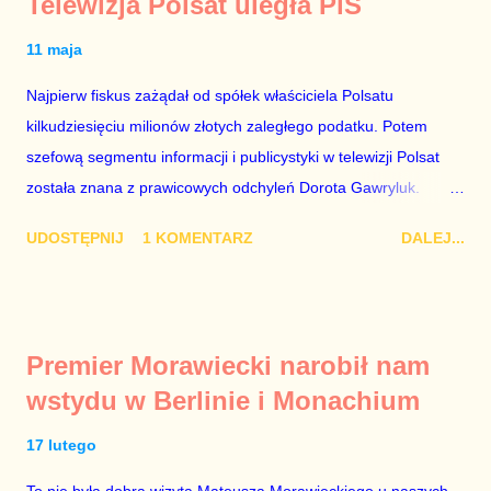
Telewizja Polsat uległa PiS
11 maja
Najpierw fiskus zażądał od spółek właściciela Polsatu
kilkudziesięciu milionów złotych zaległego podatku. Potem
szefową segmentu informacji i publicystyki w telewizji Polsat
została znana z prawicowych odchyleń Dorota Gawryluk.
Wczoraj gościem Polsat News była Julia Przyłębska –
UDOSTĘPNIJ
1 KOMENTARZ
DALEJ...
marionetka partii rządzącej, żona agenta SB, który jest obecnie
ambasadorem Polski w Berlinie, niby prezes niby Trybunału
konstytucyjnego. To znak, że Gawryluk starannie wykonała
zalecenia płynące z siedziby PiS, ponieważ Przyłębska bywa
Premier Morawiecki narobił nam
tylko tam, gdzie nie ma trudnych pytań. Taki obrót spraw
wstydu w Berlinie i Monachium
przyjmuję ze smutkiem. Właściciela Polsatu – Zygmunta
Solorza - uważam za absolutnego geniusza biznesu, któremu
17 lutego
konkurenci z TVP i TVN nie dorastają do pięt. Smutne, że