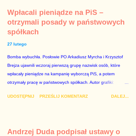
prywatne. Gdy jednak na światło dzienne wypływają informacje
Wpłacali pieniądze na PiS –
o seksaferze z udziałem prominentnego polityka partii
otrzymali posady w państwowych
rządzącej i – przynajmniej formalnie – drugiej osoby w
spółkach
państwie, sprawy prywatne nie tylko stają się publiczne, ale też
– jeśli są prawdziwe – zagrażają interesowi publicznemu
27 lutego
całego państwa. Zastrzeżenie „jeśli są prawdziwe” jest
konieczne, ponieważ mamy do czynienia z medium o
Bomba wybuchła. Posłowie PO Arkadiusz Myrcha i Krzysztof
wyjątkowo wątpliwej reputacji, ale mimo upływu czasu,
Brejza ujawnili wczoraj pierwszą grupę nazwisk osób, które
informacje nie zostały w żaden sposób zdementowane, a
wpłacały pieniądze na kampanię wyborczą PiS, a potem
oskarżany polityk milczy. Tygod...
otrzymały pracę w państwowych spółkach. Autor grafiki:
Damian Kujawa Mało kto zauważył konferencję prasową
UDOSTĘPNIJ
PRZEŚLIJ KOMENTARZ
DALEJ...
polityków PO na ten temat. Pokazanie kilkunastu przypadków
powinno wstrząsnąć opinią publiczną, a prokuratura powinna
natychmiast wszcząć śledztwo. Mechanizm opisany na
konferencji jest prosty. Określone osoby wpłacają pieniądze na
Andrzej Duda podpisał ustawy o
PiS, a następnie uzyskują stanowiska w spółkach Skarbu