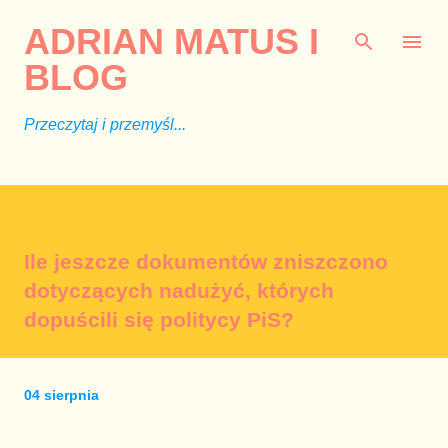
Przejdź do głównej zawartości
ADRIAN MATUS I
BLOG
Przeczytaj i przemyśl...
Ile jeszcze dokumentów zniszczono
dotyczących nadużyć, których
dopuścili się politycy PiS?
04 sierpnia